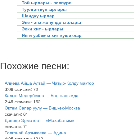
Той ырлары - поппури
Туулган күн ырлары
Шандуу ырлар
Эне - апа жонундо ырлары
Эски хит - ырлары
Янги узбекча хит кушиклар
Похожие песни:
Алиева Айша Алтай — Чатыр-Колду мактоо
3:08
скачали: 72
Калыс Медербеков — Бол жанымда
2:49
скачали: 162
Өктөм Сапар уулу — Бишкек-Москва
скачали: 61
Данияр Эрматов — «Махабатым»
скачали: 71
Толгонай Арзыкеева — Адина
4:05
скачали: 1343