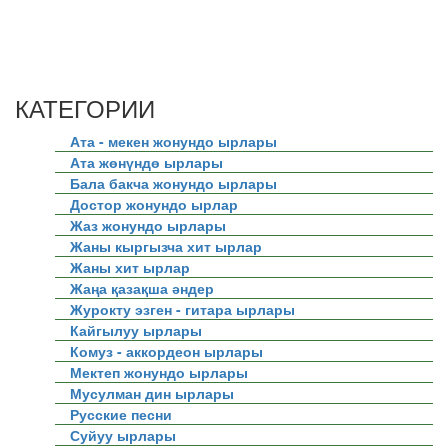
КАТЕГОРИИ
Ата - мекен жонундо ырлары
Ата жөнүндө ырлары
Бала бакча жонундо ырлары
Достор жонундо ырлар
Жаз жонундо ырлары
Жаны кыргызча хит ырлар
Жаны хит ырлар
Жаңа қазақша әндер
Журокту эзген - гитара ырлары
Кайгылуу ырлары
Комуз - аккордеон ырлары
Мектеп жонундо ырлары
Мусулман дин ырлары
Русские песни
Суйуу ырлары