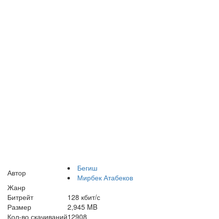
Бегиш
Автор
Мирбек Атабеков
Жанр
Битрейт
128 кбит/с
Размер
2,945 MB
Кол-во скачиваний
12908