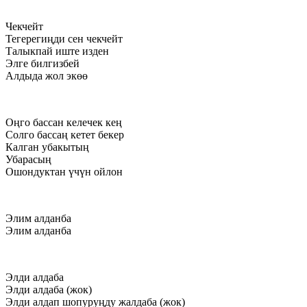
Чекчейт
Тегерегиңди сен чекчейт
Талыкпай иште изден
Элге билгизбей
Алдыда жол экөө
Оңго бассан келечек кең
Солго бассаң кетет бекер
Калган убакытың
Убарасың
Ошондуктан үчүн ойлон
Элим алданба
Элим алданба
Элди алдаба
Элди алдаба (жок)
Элди алдап шопуруңду жалдаба (жок)