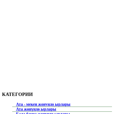
КАТЕГОРИИ
Ата - мекен жонундо ырлары
Ата жөнүндө ырлары
Бала бакча жонундо ырлары