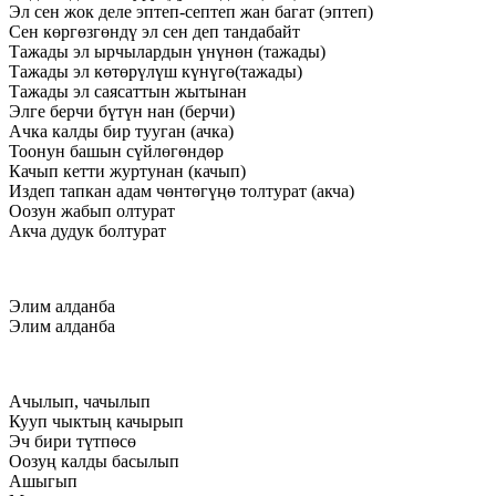
Эл сен жок деле эптеп-септеп жан багат (эптеп)
Сен көргөзгөндү эл сен деп тандабайт
Тажады эл ырчылардын үнүнөн (тажады)
Тажады эл көтөрүлүш күнүгө(тажады)
Тажады эл саясаттын жытынан
Элге берчи бүтүн нан (берчи)
Ачка калды бир тууган (ачка)
Тоонун башын сүйлөгөндөр
Качып кетти журтунан (качып)
Издеп тапкан адам чөнтөгүңө толтурат (акча)
Оозун жабып олтурат
Акча дудук болтурат
Элим алданба
Элим алданба
Ачылып, чачылып
Кууп чыктың качырып
Эч бири түтпөсө
Оозуң калды басылып
Ашыгып