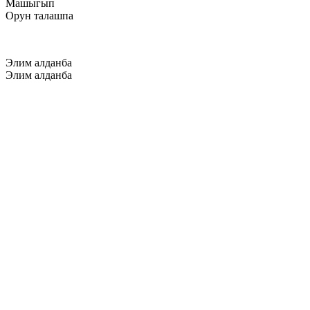
Машыгып
Орун талашпа
Элим алданба
Элим алданба