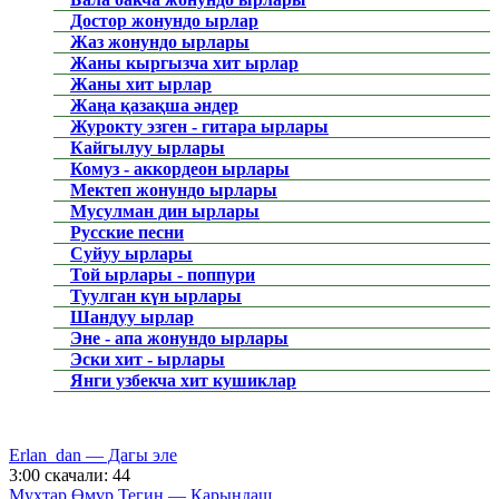
Достор жонундо ырлар
Жаз жонундо ырлары
Жаны кыргызча хит ырлар
Жаны хит ырлар
Жаңа қазақша әндер
Журокту эзген - гитара ырлары
Кайгылуу ырлары
Комуз - аккордеон ырлары
Мектеп жонундо ырлары
Мусулман дин ырлары
Русские песни
Суйуу ырлары
Той ырлары - поппури
Туулган күн ырлары
Шандуу ырлар
Эне - апа жонундо ырлары
Эски хит - ырлары
Янги узбекча хит кушиклар
Erlan_dan — Дагы эле
3:00
скачали: 44
Мухтар Өмүр Тегин — Карындаш