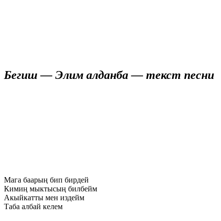
Бегиш — Элим алданба — текст песни
Мага баарың бип бирдей
Кимиң мыктысың билбейм
Акыйкатты мен издейм
Таба албай келем