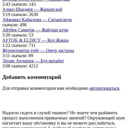
2:43
скачали: 143
Алмаз Шаадаев — Жаным кой
3:19
скачали: 2630
Айжамал Кабылова — Сагынганда
скачали: 498
Айтбек Саматов — Жайдын кечи
3:39
скачали: 53
AFTOK & ELDICY — Кол Жакка
1:22
скачали: 711
Журоктоштор тобу — Омур дастаны
3:11
скачали: 89
Эрлан Андашев — Бул махабат
3:08
скачали: 4212
Добавить комментарий
Для отправки комментария вам необходимо
авторизоваться
.
Надоело сидеть в глухой тишине? Не знаете чем разбавить
процесс выполнения привычных занятий? Окружающий шум
нагнетает вашу обстановку и вы не можете расслабиться,