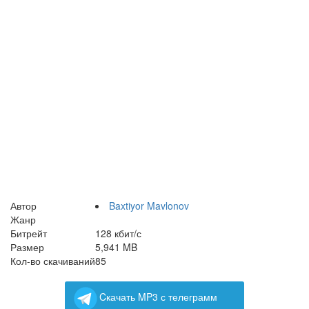
Автор
Baxtiyor Mavlonov
Жанр
Битрейт
128 кбит/с
Размер
5,941 MB
Кол-во скачиваний
85
Cкачать MP3 с телеграмм