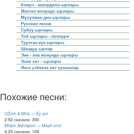
Комуз - аккордеон ырлары
Мектеп жонундо ырлары
Мусулман дин ырлары
Русские песни
Суйуу ырлары
Той ырлары - поппури
Туулган күн ырлары
Шандуу ырлар
Эне - апа жонундо ырлары
Эски хит - ырлары
Янги узбекча хит кушиклар
Похожие песни:
UZmir & Mira — Ey yor
2:52
скачали: 300
Mirjon Ashrapov — Mayli unut
4:25
скачали: 106