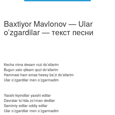
Baxtiyor Mavlonov — Ular
o’zgardilar — текст песни
Kecha nima desam rozi do’stlarim
Bugun xato qilsam qozi do’stlarim
Hammasi ham emas heeey ba’zi do’stlarim
Ular o’zgardilar men o’zgarmadim
Yaxshi kiyindilar yaxshi edilar
Davralar to’rida zo’rman dedilar
Samimiy edilar oddiy edilar
Ular o’zgardilar men o’zgarmadim