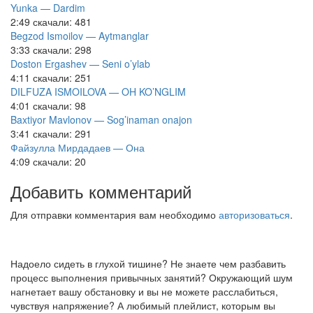
Yunka — Dardim
2:49
скачали: 481
Begzod Ismoilov — Aytmanglar
3:33
скачали: 298
Doston Ergashev — Seni o’ylab
4:11
скачали: 251
DILFUZA ISMOILOVA — OH KO’NGLIM
4:01
скачали: 98
Baxtiyor Mavlonov — Sog’inaman onajon
3:41
скачали: 291
Файзулла Мирдадаев — Она
4:09
скачали: 20
Добавить комментарий
Для отправки комментария вам необходимо
авторизоваться
.
Надоело сидеть в глухой тишине? Не знаете чем разбавить
процесс выполнения привычных занятий? Окружающий шум
нагнетает вашу обстановку и вы не можете расслабиться,
чувствуя напряжение? А любимый плейлист, которым вы