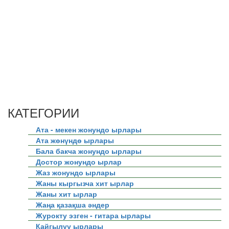
КАТЕГОРИИ
Ата - мекен жонундо ырлары
Ата жөнүндө ырлары
Бала бакча жонундо ырлары
Достор жонундо ырлар
Жаз жонундо ырлары
Жаны кыргызча хит ырлар
Жаны хит ырлар
Жаңа қазақша әндер
Журокту эзген - гитара ырлары
Кайгылуу ырлары