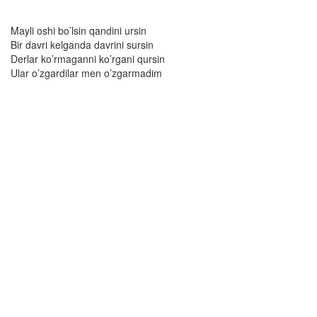
Mayli oshi bo’lsin qandini ursin
Bir davri kelganda davrini sursin
Derlar ko’rmaganni ko’rgani qursin
Ular o’zgardilar men o’zgarmadim