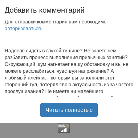
Добавить комментарий
Для отправки комментария вам необходимо
авторизоваться
.
Надоело сидеть в глухой тишине? Не знаете чем
разбавить процесс выполнения привычных занятий?
Окружающий шум нагнетает вашу обстановку и вы не
можете расслабиться, чувствуя напряжение? А
любимый плейлист, которым вы заполняли этот
сторонний гул, потерял свою актуальность из за частого
прослушивания? Не имеете ни малейшего
представления, где найти новый качественный контент
на замену старому? В таком случае вы обратились по
Читать полностью
нужному адресу!
Музыкальный портал KGZ Music
с большой
радостью приветствует своих старых и новых
слушателей! Специально для вас мы заготовили