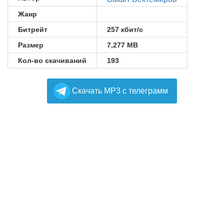
Жанр
Битрейт
257 кбит/с
Размер
7,277 MB
Кол-во скачиваний
193
Cкачать MP3 с телеграмм