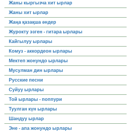
Жаны кыргызча хит ырлар
Жаны хит ырлар
Жаңа қазақша әндер
Журокту эзген - гитара ырлары
Кайгылуу ырлары
Комуз - аккордеон ырлары
Мектеп жонундо ырлары
Мусулман дин ырлары
Русские песни
Суйуу ырлары
Той ырлары - поппури
Туулган күн ырлары
Шандуу ырлар
Эне - апа жонундо ырлары