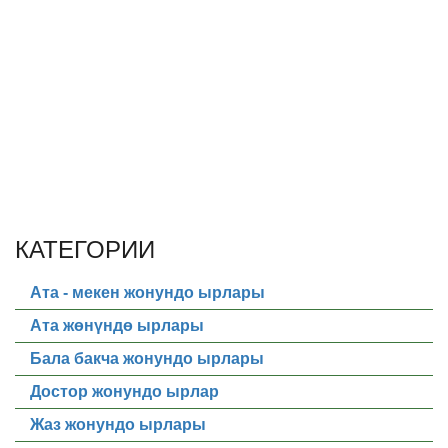
КАТЕГОРИИ
Ата - мекен жонундо ырлары
Ата жөнүндө ырлары
Бала бакча жонундо ырлары
Достор жонундо ырлар
Жаз жонундо ырлары