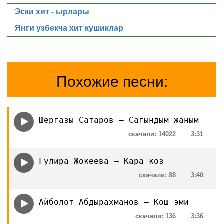
Эски хит - ырлары
Янги узбекча хит кушиклар
Похожие песни:
Шергазы Сатаров — Сагындым жаным
скачали: 14022
3:31
Гулира Жокеева — Кара коз
скачали: 88
3:40
Айболот Абдырахманов — Кош эми
скачали: 136
3:36