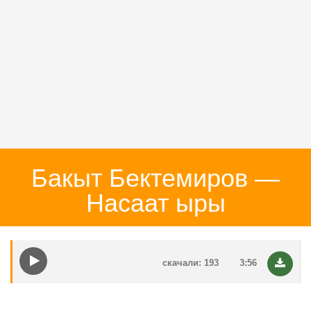
Бакыт Бектемиров —
Насаат ыры
скачали: 193
3:56