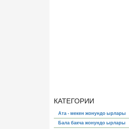
КАТЕГОРИИ
Ата - мекен жонундо ырлары
Бала бакча жонундо ырлары