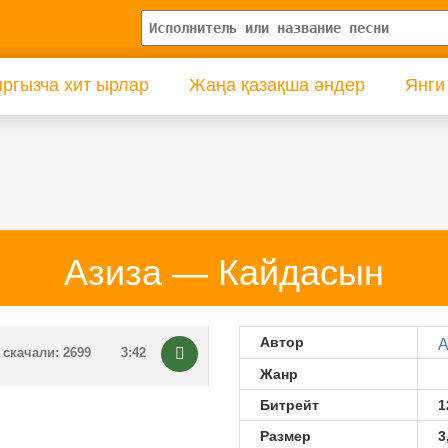
ргызча хит ырлар
Жаңа қазақша әндер
Янги
Азиза — Кайдасын
Автор
А
скачали: 2699
3:42
Жанр
Битрейт
1
Размер
3