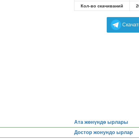
Кол-во скачиваний
2
Cкачат
Ата жөнүндө ырлары
Достор жонундо ырлар