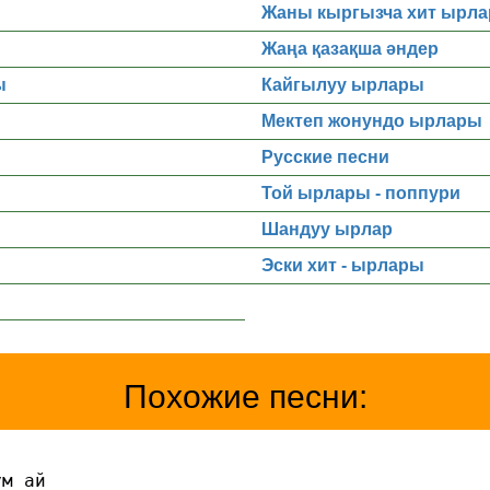
Жаны кыргызча хит ырла
Жаңа қазақша әндер
ы
Кайгылуу ырлары
Мектеп жонундо ырлары
Русские песни
Той ырлары - поппури
Шандуу ырлар
Эски хит - ырлары
Похожие песни:
ум ай