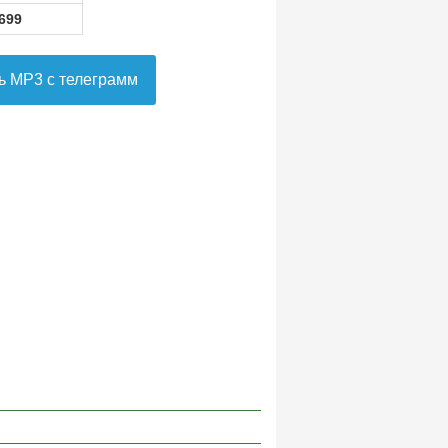
699
ь MP3 с телеграмм