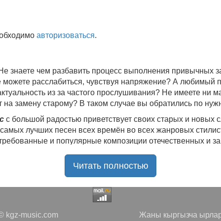
еобходимо
авторизоваться
.
 Не знаете чем разбавить процесс выполнения привычных
не можете расслабиться, чувствуя напряжение? А любимый 
 актуальность из за частого прослушивания? Не имеете ни 
 на замену старому? В таком случае вы обратились по нуж
c
с большой радостью приветствует своих старых и новых 
 самых лучших песен всех времён во всех жанровых стилис
стребованные и популярные композиции отечественных и з
ю богатую коллекцию качественной музыки в бесплатном 
Читать полностью
ния.
Самые свежие альбомы
и новые релизы этого года, 
нителей, и актуальные, всеми известные композиции стар
е новинки, большой музыкальный ассортимент на любой вку
да с большой ответственностью подходит к созданию подб
 kgz-music.com
Жаны кыргызча ырлар