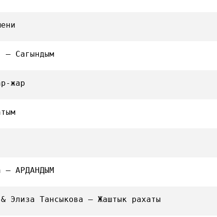
мени
в — Сагындым
ар-жар
атым
а — АРДАНДЫМ
 & Элиза Тансыкова — Жаштык рахаты