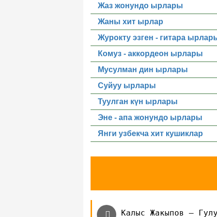
Жаз жонундо ырлары
Жаны хит ырлар
Журокту эзген - гитара ырлар
Комуз - аккордеон ырлары
Мусулман дин ырлары
Суйуу ырлары
Туулган күн ырлары
Эне - апа жонундо ырлары
Янги узбекча хит кушиклар
Калыс Жакыпов — Гул