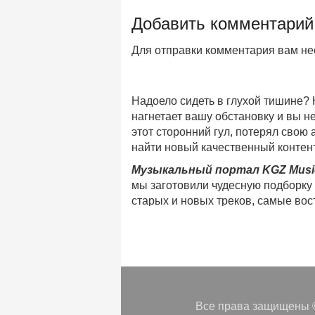
Добавить комментарий
Для отправки комментария вам н
Надоело сидеть в глухой тишине?
нагнетает вашу обстановку и вы 
этот сторонний гул, потерял свою
найти новый качественный контент
Музыкальный портал KGZ Musi
мы заготовили чудесную подборку
старых и новых треков, самые во
музыкальном портале KGZ Music!
Мы предоставляем вашему внимани
безлимитного онлайн прослушива
популярные треки
любимых испол
Регулярные обновления, постоянны
платформе KGZ Music. Наша коман
Все права защищены ©