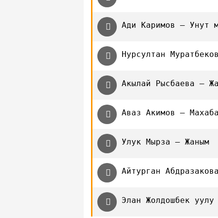
Ади Каримов — Унут 
Нурсултан Муратбеко
Акылай Рысбаева — Ж
Аваз Акимов — Махаб
Улук Мырза — Жаным
Айтурган Абдразаков
Элан Жолдошбек уулу