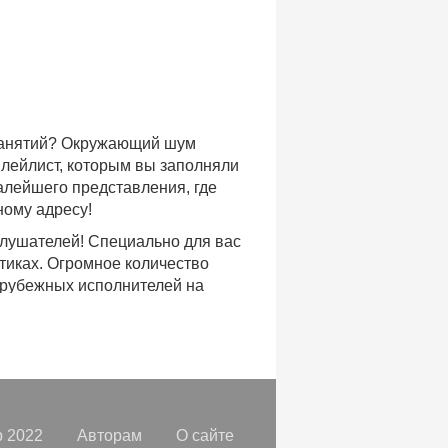
 занятий? Окружающий шум
плейлист, которым вы заполняли
малейшего представления, где
ному адресу!
слушателей! Специально для вас
тиках. Огромное количество
арубежных исполнителей на
доступе, с возможностью
хиты уходящих и нынешних годов,
ых времен.
с, и все это только на
орок, отбирая
самые лучшие
 2022
Авторам
О сайте