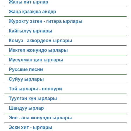
Жаны хит ырлар
Жаңа қазақша әндер
Журокту эзген - гитара ырлары
Кайгылуу ырлары
Комуз - аккордеон ырлары
Мектеп жонундо ырлары
Мусулман дин ырлары
Русские песни
Суйуу ырлары
Той ырлары - поппури
Туулган күн ырлары
Шандуу ырлар
Эне - апа жонундо ырлары
Эски хит - ырлары