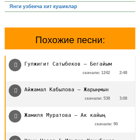
Янги узбекча хит кушиклар
Похожие песни:
Гулжигит Сатыбеков — Бегайым
скачали: 1242
2:48
Айжамал Кабылова — Жарыңмын
скачали: 538
3:08
Жамиля Муратова — Ак кайың
скачали: 90