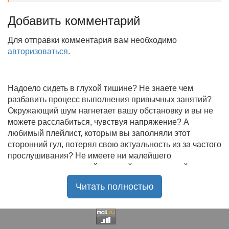
Добавить комментарий
Для отправки комментария вам необходимо
авторизоваться
.
Надоело сидеть в глухой тишине? Не знаете чем
разбавить процесс выполнения привычных занятий?
Окружающий шум нагнетает вашу обстановку и вы не
можете расслабиться, чувствуя напряжение? А
любимый плейлист, которым вы заполняли этот
сторонний гул, потерял свою актуальность из за частого
прослушивания? Не имеете ни малейшего
представления, где найти новый качественный контент
на замену старому? В таком случае вы обратились по
Читать полностью
нужному адресу!
Музыкальный портал KGZ Music
с большой
радостью приветствует своих старых и новых
слушателей! Специально для вас мы заготовили