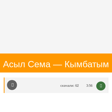
Асыл Сема — Кымбатым
скачали: 62
3:56