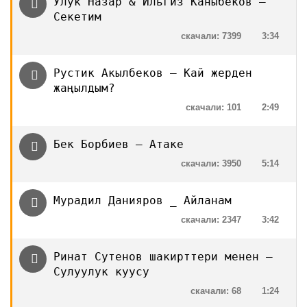
Улук Назар & Ильгиз Каныбеков —
Секетим
скачали: 7399
3:34
Рустик Акылбеков — Кай жерден
жаңылдым?
скачали: 101
2:49
Бек Борбиев — Атаке
скачали: 3950
5:14
Мурадил Данияров _ Айланам
скачали: 2347
3:42
Ринат Сутенов шакирттери менен —
Сулуулук куусу
скачали: 68
1:24