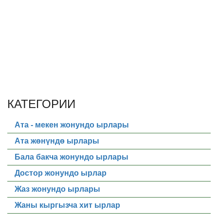
КАТЕГОРИИ
Ата - мекен жонундо ырлары
Ата жөнүндө ырлары
Бала бакча жонундо ырлары
Достор жонундо ырлар
Жаз жонундо ырлары
Жаны кыргызча хит ырлар