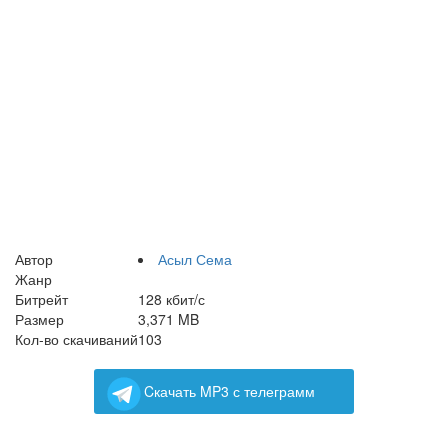
Автор
Асыл Сема
Жанр
Битрейт
128 кбит/с
Размер
3,371 MB
Кол-во скачиваний
103
Cкачать MP3 с телеграмм