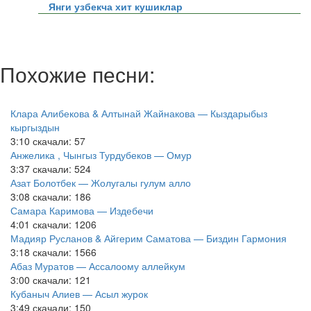
Янги узбекча хит кушиклар
Похожие песни:
Клара Алибекова & Алтынай Жайнакова — Кыздарыбыз
кыргыздын
3:10
скачали: 57
Анжелика , Чынгыз Турдубеков — Омур
3:37
скачали: 524
Азат Болотбек — Жолугалы гулум алло
3:08
скачали: 186
Самара Каримова — Издебечи
4:01
скачали: 1206
Мадияр Русланов & Айгерим Саматова — Биздин Гармония
3:18
скачали: 1566
Абаз Муратов — Ассалоому аллейкум
3:00
скачали: 121
Кубаныч Алиев — Асыл журок
3:49
скачали: 150