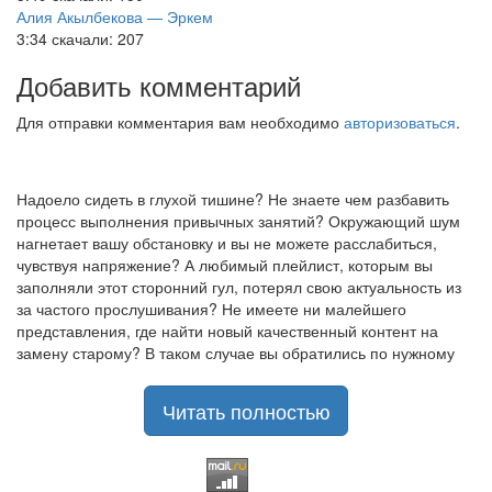
Алия Акылбекова — Эркем
3:34
скачали: 207
Добавить комментарий
Для отправки комментария вам необходимо
авторизоваться
.
Надоело сидеть в глухой тишине? Не знаете чем разбавить
процесс выполнения привычных занятий? Окружающий шум
нагнетает вашу обстановку и вы не можете расслабиться,
чувствуя напряжение? А любимый плейлист, которым вы
заполняли этот сторонний гул, потерял свою актуальность из
за частого прослушивания? Не имеете ни малейшего
представления, где найти новый качественный контент на
замену старому? В таком случае вы обратились по нужному
адресу!
Музыкальный портал KGZ Music
Читать полностью
с большой радостью
приветствует своих старых и новых слушателей! Специально
для вас мы заготовили чудесную подборку самых лучших
песен всех времён во всех жанровых стилистиках. Огромное