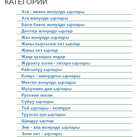
КАТЕГОРИИ
Ата - мекен жонундо ырлары
Ата жөнүндө ырлары
Бала бакча жонундо ырлары
Достор жонундо ырлар
Жаз жонундо ырлары
Жаны кыргызча хит ырлар
Жаны хит ырлар
Жаңа қазақша әндер
Журокту эзген - гитара ырлары
Кайгылуу ырлары
Комуз - аккордеон ырлары
Мектеп жонундо ырлары
Мусулман дин ырлары
Русские песни
Суйуу ырлары
Той ырлары - поппури
Туулган күн ырлары
Шандуу ырлар
Эне - апа жонундо ырлары
Эски хит - ырлары