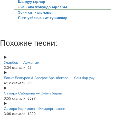
Шандуу ырлар
Эне - апа жонундо ырлары
Эски хит - ырлары
Янги узбекча хит кушиклар
Похожие песни:
Уларбек — Арманым
3:34
скачали: 52
Бакыт Бектуров & Арафат Арзыбекова — Сен бар учун
4:12
скачали: 299
Самара Сабирова — Суйуп барам
3:55
скачали: 8397
Самара Каримова- «Кимдерге экен»
3:06
скачали: 1220