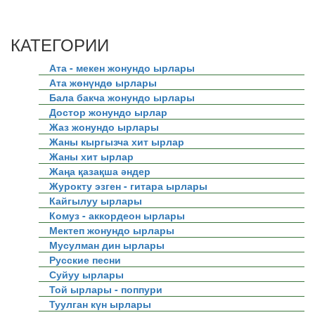
КАТЕГОРИИ
Ата - мекен жонундо ырлары
Ата жөнүндө ырлары
Бала бакча жонундо ырлары
Достор жонундо ырлар
Жаз жонундо ырлары
Жаны кыргызча хит ырлар
Жаны хит ырлар
Жаңа қазақша әндер
Журокту эзген - гитара ырлары
Кайгылуу ырлары
Комуз - аккордеон ырлары
Мектеп жонундо ырлары
Мусулман дин ырлары
Русские песни
Суйуу ырлары
Той ырлары - поппури
Туулган күн ырлары