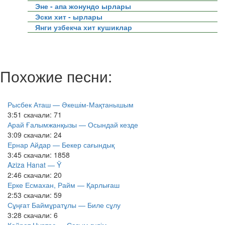
Эне - апа жонундо ырлары
Эски хит - ырлары
Янги узбекча хит кушиклар
Похожие песни:
Рысбек Аташ — Әкешім-Мақтанышым
3:51
скачали: 71
Арай Ғалымжанқызы — Осындай кезде
3:09
скачали: 24
Ернар Айдар — Бекер сағындық
3:45
скачали: 1858
Aziza Hanat — Ÿ
2:46
скачали: 20
Ерке Есмахан, Райм — Қарлығаш
2:53
скачали: 59
Сұңғат Баймұратұлы — Биле сұлу
3:28
скачали: 6