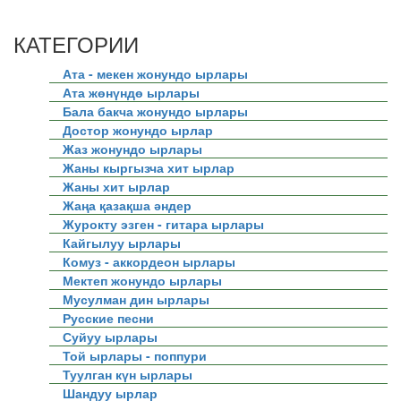
КАТЕГОРИИ
Ата - мекен жонундо ырлары
Ата жөнүндө ырлары
Бала бакча жонундо ырлары
Достор жонундо ырлар
Жаз жонундо ырлары
Жаны кыргызча хит ырлар
Жаны хит ырлар
Жаңа қазақша әндер
Журокту эзген - гитара ырлары
Кайгылуу ырлары
Комуз - аккордеон ырлары
Мектеп жонундо ырлары
Мусулман дин ырлары
Русские песни
Суйуу ырлары
Той ырлары - поппури
Туулган күн ырлары
Шандуу ырлар