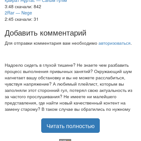
Қайрат Нұртас — Сағым гүлім
3:48
скачали: 842
2Rar — Nege
2:45
скачали: 31
Добавить комментарий
Для отправки комментария вам необходимо
авторизоваться
.
Надоело сидеть в глухой тишине? Не знаете чем разбавить
процесс выполнения привычных занятий? Окружающий шум
нагнетает вашу обстановку и вы не можете расслабиться,
чувствуя напряжение? А любимый плейлист, которым вы
заполняли этот сторонний гул, потерял свою актуальность из
за частого прослушивания? Не имеете ни малейшего
представления, где найти новый качественный контент на
замену старому? В таком случае вы обратились по нужному
адресу!
Музыкальный портал KGZ Music
Читать полностью
с большой радостью
приветствует своих старых и новых слушателей! Специально
для вас мы заготовили чудесную подборку самых лучших