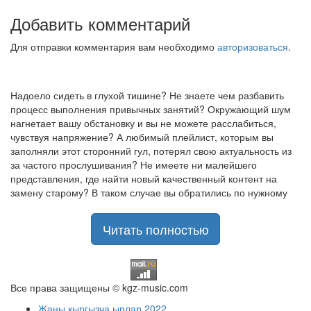
Добавить комментарий
Для отправки комментария вам необходимо
авторизоваться
.
Надоело сидеть в глухой тишине? Не знаете чем разбавить
процесс выполнения привычных занятий? Окружающий шум
нагнетает вашу обстановку и вы не можете расслабиться,
чувствуя напряжение? А любимый плейлист, которым вы
заполняли этот сторонний гул, потерял свою актуальность из
за частого прослушивания? Не имеете ни малейшего
представления, где найти новый качественный контент на
замену старому? В таком случае вы обратились по нужному
адресу!
Музыкальный портал KGZ Music
Читать полностью
с большой радостью
приветствует своих старых и новых слушателей! Специально
для вас мы заготовили чудесную подборку самых лучших
песен всех времён во всех жанровых стилистиках. Огромное
количество старых и новых треков, самые востребованные и
Все права защищены © kgz-music.com
популярные композиции отечественных и зарубежных
Жаны кыргызча ырлар 2022
исполнителей на музыкальном портале KGZ Music!