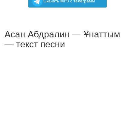
Cкачать MP3 с телеграмм
Асан Абдралин — Ұнаттым
— текст песни