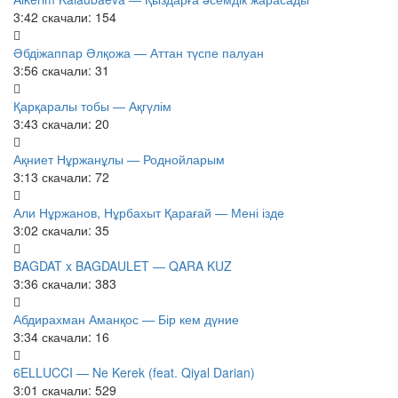
3:42
скачали: 154
Әбдіжаппар Әлқожа — Аттан түспе палуан
3:56
скачали: 31
Қарқаралы тобы — Ақгүлім
3:43
скачали: 20
Ақниет Нұржанұлы — Роднойларым
3:13
скачали: 72
Али Нұржанов, Нұрбахыт Қарағай — Мені ізде
3:02
скачали: 35
BAGDAT x BAGDAULET — QARA KUZ
3:36
скачали: 383
Абдирахман Аманқос — Бір кем дүние
3:34
скачали: 16
6ELLUCCI — Ne Kerek (feat. Qiyal Darian)
3:01
скачали: 529