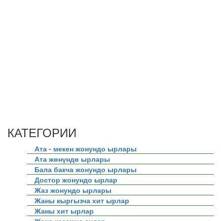
КАТЕГОРИИ
Ата - мекен жонундо ырлары
Ата жөнүндө ырлары
Бала бакча жонундо ырлары
Достор жонундо ырлар
Жаз жонундо ырлары
Жаны кыргызча хит ырлар
Жаны хит ырлар