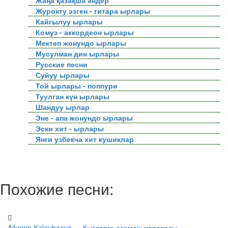
Жаңа қазақша әндер
Журокту эзген - гитара ырлары
Кайгылуу ырлары
Комуз - аккордеон ырлары
Мектеп жонундо ырлары
Мусулман дин ырлары
Русские песни
Суйуу ырлары
Той ырлары - поппури
Туулган күн ырлары
Шандуу ырлар
Эне - апа жонундо ырлары
Эски хит - ырлары
Янги узбекча хит кушиклар
Похожие песни:
Aikerim Kalaubaeva — Қыздарға әсемдік жарасады