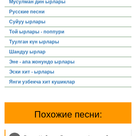
Мусулман дин ырлары
Русские песни
Суйуу ырлары
Той ырлары - поппури
Туулган күн ырлары
Шандуу ырлар
Эне - апа жонундо ырлары
Эски хит - ырлары
Янги узбекча хит кушиклар
Похожие песни: