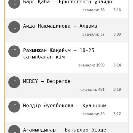
Барс Қаба — Еркелегенің ұнайды
скачали: 38
3:16
Аида Нажмадинова — Алдама
скачали: 37
3:09
Рахымжан Жақайым — 18-25
сағынбаған кім
скачали: 1090
3:14
MEREY — Betperde
скачали: 481
3:19
Мөлдір Әуелбекова — Қуанышым
скачали: 20
3:12
Ағайындылар — Батырлар бізде