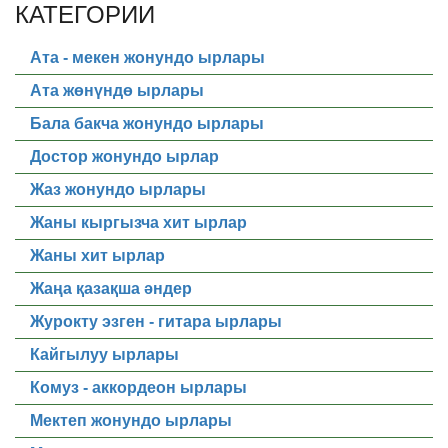
КАТЕГОРИИ
Ата - мекен жонундо ырлары
Ата жөнүндө ырлары
Бала бакча жонундо ырлары
Достор жонундо ырлар
Жаз жонундо ырлары
Жаны кыргызча хит ырлар
Жаны хит ырлар
Жаңа қазақша әндер
Журокту эзген - гитара ырлары
Кайгылуу ырлары
Комуз - аккордеон ырлары
Мектеп жонундо ырлары