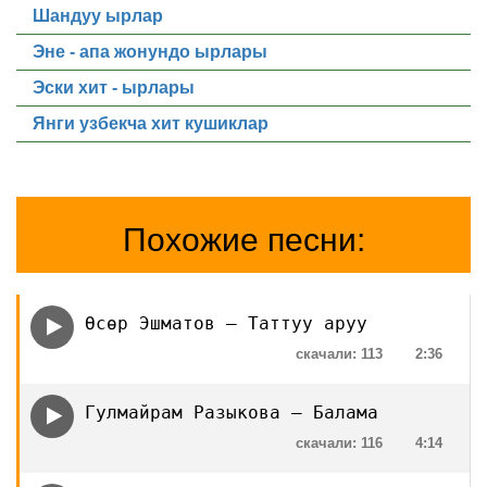
Шандуу ырлар
Эне - апа жонундо ырлары
Эски хит - ырлары
Янги узбекча хит кушиклар
Похожие песни:
Өсөр Эшматов — Таттуу аруу
скачали: 113
2:36
Гулмайрам Разыкова — Балама
скачали: 116
4:14