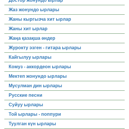
Достор жонундо ырлар
Жаз жонундо ырлары
Жаны кыргызча хит ырлар
Жаны хит ырлар
Жаңа қазақша әндер
Журокту эзген - гитара ырлары
Кайгылуу ырлары
Комуз - аккордеон ырлары
Мектеп жонундо ырлары
Мусулман дин ырлары
Русские песни
Суйуу ырлары
Той ырлары - поппури
Туулган күн ырлары