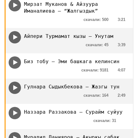
Мирзат Муканов & Айзуура
Иманалиева — “Жалгыздык”
скачали: 500
3:21
Айпери Турмамат кызы — Унутам
скачали: 45
3:39
Биз тобу — Эми башкага келинсин
скачали: 9181
4:07
Гулнара Сыдыкбекова — Жазгы тун
скачали: 164
2:49
Наззара Раззакова — Сурайм суйуу
скачали: 31
Мурадил Данияров — Акыркы сабак