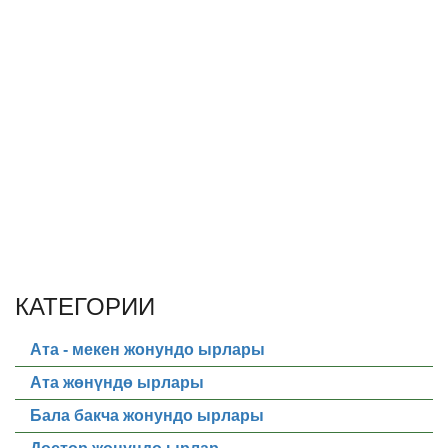
КАТЕГОРИИ
Ата - мекен жонундо ырлары
Ата жөнүндө ырлары
Бала бакча жонундо ырлары