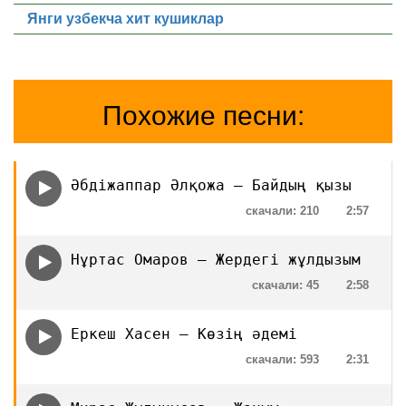
Янги узбекча хит кушиклар
Похожие песни:
Әбдіжаппар Әлқожа — Байдың қызы
скачали: 210
2:57
Нұртас Омаров — Жердегі жұлдызым
скачали: 45
2:58
Еркеш Хасен — Көзің әдемі
скачали: 593
2:31