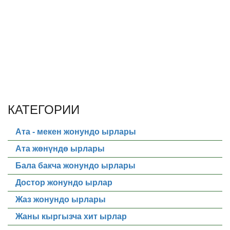
КАТЕГОРИИ
Ата - мекен жонундо ырлары
Ата жөнүндө ырлары
Бала бакча жонундо ырлары
Достор жонундо ырлар
Жаз жонундо ырлары
Жаны кыргызча хит ырлар