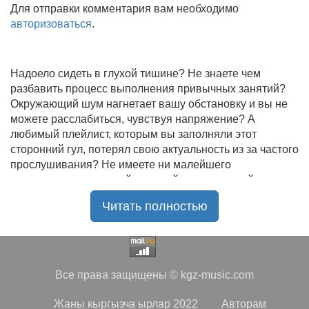
Для отправки комментария вам необходимо
авторизоваться
.
Надоело сидеть в глухой тишине? Не знаете чем
разбавить процесс выполнения привычных занятий?
Окружающий шум нагнетает вашу обстановку и вы не
можете расслабиться, чувствуя напряжение? А
любимый плейлист, которым вы заполняли этот
сторонний гул, потерял свою актуальность из за частого
прослушивания? Не имеете ни малейшего
представления, где найти новый качественный контент
на замену старому? В таком случае вы обратились по
Читать полностью
нужному адресу!
Музыкальный портал KGZ Music
с большой
радостью приветствует своих старых и новых
слушателей! Специально для вас мы заготовили
Все права защищены © kgz-music.com
чудесную подборку самых лучших песен всех времён
во всех жанровых стилистиках. Огромное количество
Жаны кыргызча ырлар 2022
Авторам
старых и новых треков, самые востребованные и