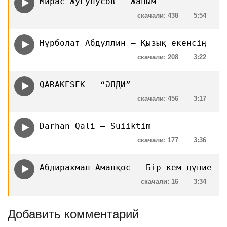
Мирас Жугунусов — Жаным
скачали: 438
5:54
Нұрболат Абдуллин — Қызық екенсің
скачали: 208
3:22
QARAKESEK — “ӘЛДИ”
скачали: 456
3:17
Darhan Qali — Suiiktim
скачали: 177
3:36
Абдирахман Аманқос — Бір кем дүние
скачали: 16
3:34
Добавить комментарий