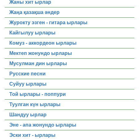
Жаны хит ырлар
Жаңа қазақша әндер
Журокту эзген - гитара ырлары
Кайгылуу ырлары
Комуз - аккордеон ырлары
Мектеп жонундо ырлары
Мусулман дин ырлары
Русские песни
Суйуу ырлары
Той ырлары - поппури
Туулган күн ырлары
Шандуу ырлар
Эне - апа жонундо ырлары
Эски хит - ырлары