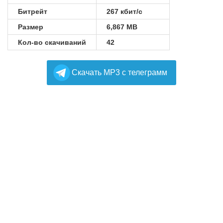
Битрейт
267 кбит/с
Размер
6,867 MB
Кол-во скачиваний
42
Cкачать MP3 с телеграмм