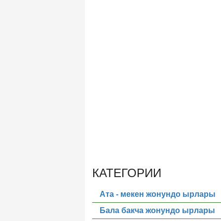
КАТЕГОРИИ
Ата - мекен жонундо ырлары
Бала бакча жонундо ырлары