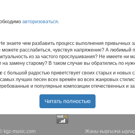
еобходимо
авторизоваться
.
 Не знаете чем разбавить процесс выполнения привычных
не можете расслабиться, чувствуя напряжение? А любимый 
 актуальность из за частого прослушивания? Не имеете ни 
 на замену старому? В таком случае вы обратились по нуж
c
с большой радостью приветствует своих старых и новых 
 самых лучших песен всех времён во всех жанровых стилис
стребованные и популярные композиции отечественных и з
ю богатую коллекцию качественной музыки в бесплатном 
Читать полностью
ния.
Самые свежие альбомы
и новые релизы этого года, 
нителей, и актуальные, всеми известные композиции стар
е новинки, большой музыкальный ассортимент на любой вку
да с большой ответственностью подходит к созданию подб
 kgz-music.com
Жаны кыргызча ырлар