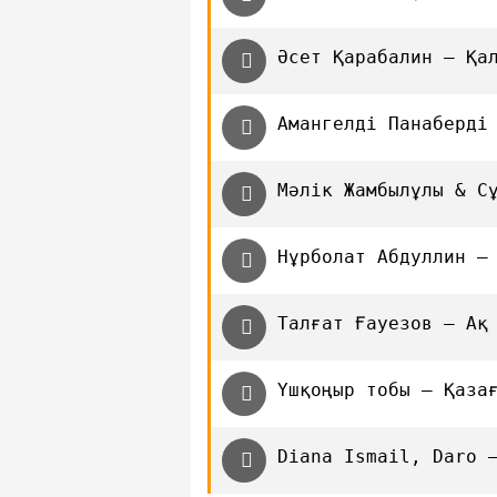
Әсет Қарабалин — Қа
Амангелді Панаберді
Мәлік Жамбылұлы & С
Нұрболат Абдуллин —
Талғат Ғауезов — Ақ
Үшқоңыр тобы — Қаза
Diana Ismail, Daro 