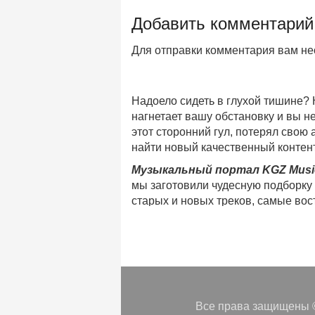
Добавить комментарий
Для отправки комментария вам н
Надоело сидеть в глухой тишине?
нагнетает вашу обстановку и вы 
этот сторонний гул, потерял свою
найти новый качественный контент
Музыкальный портал KGZ Musi
мы заготовили чудесную подборку
старых и новых треков, самые во
музыкальном портале KGZ Music!
Мы предоставляем вашему внимани
безлимитного онлайн прослушива
популярные треки
любимых испол
Регулярные обновления, постоянны
платформе KGZ Music. Наша коман
Все права защищены ©