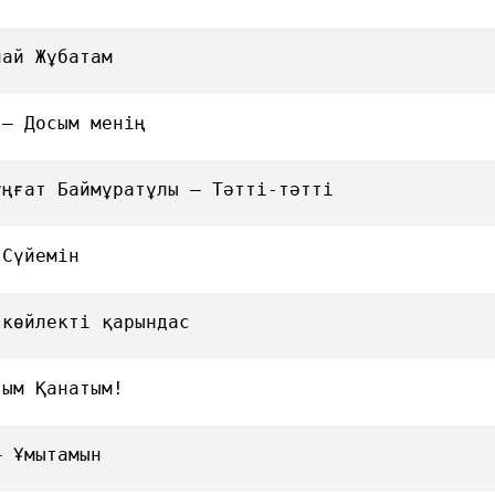
лай Жұбатам
 — Досым менің
ұңғат Баймұратұлы — Тәтті-тәтті
 Сүйемін
 көйлекті қарындас
ғым Қанатым!
— Ұмытамын