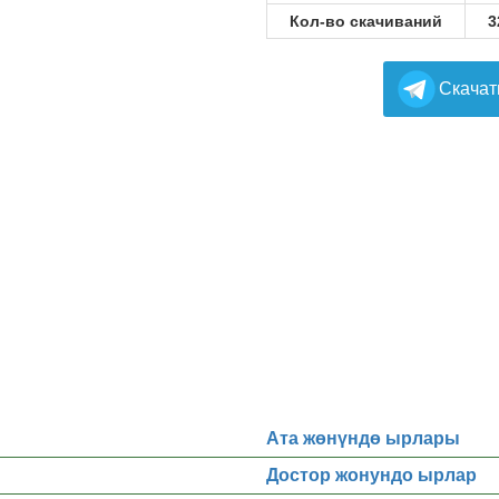
Кол-во скачиваний
3
Cкачат
Ата жөнүндө ырлары
Достор жонундо ырлар