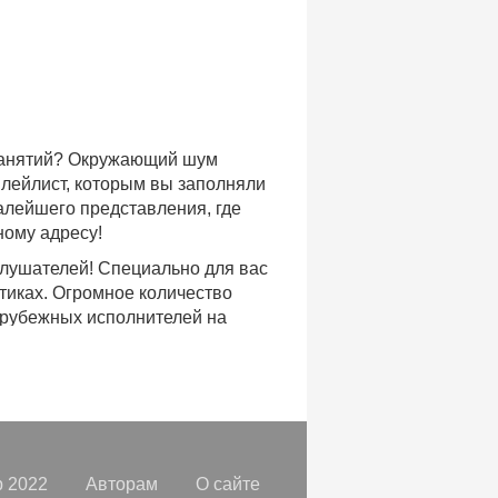
 занятий? Окружающий шум
плейлист, которым вы заполняли
малейшего представления, где
ному адресу!
слушателей! Специально для вас
тиках. Огромное количество
арубежных исполнителей на
доступе, с возможностью
хиты уходящих и нынешних годов,
ых времен.
с, и все это только на
орок, отбирая
самые лучшие
 2022
Авторам
О сайте