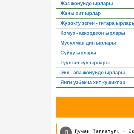
Жаз жонундо ырлары
Жаны хит ырлар
Журокту эзген - гитара ырлар
Комуз - аккордеон ырлары
Мусулман дин ырлары
Суйуу ырлары
Туулган күн ырлары
Эне - апа жонундо ырлары
Янги узбекча хит кушиклар
Думан Талғатұлы — Ә