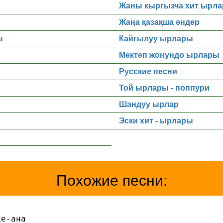
Жаны кыргызча хит ырла
Жаңа қазақша әндер
ы
Кайгылуу ырлары
Мектеп жонундо ырлары
Русские песни
Той ырлары - поппури
Шандуу ырлар
Эски хит - ырлары
Похожие песни:
ке-ана