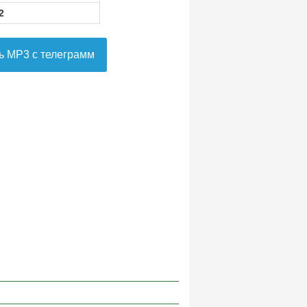
2
ь MP3 с телеграмм