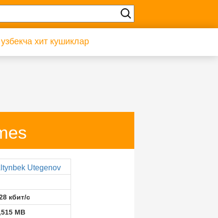
 узбекча хит кушиклар
mes
ltynbek Utegenov
28 кбит/с
,515 MB