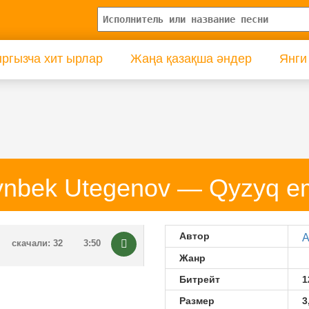
ргызча хит ырлар
Жаңа қазақша әндер
Янги
tynbek Utegenov — Qyzyq e
Автор
A
скачали: 32
3:50
Жанр
Битрейт
1
Размер
3