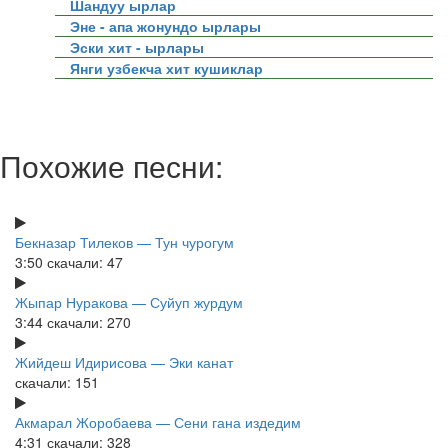
Шандуу ырлар
Эне - апа жонундо ырлары
Эски хит - ырлары
Янги узбекча хит кушиклар
Похожие песни:
Бекназар Тилеков — Тун чурогум
3:50
скачали: 47
Жыпар Нуракова — Суйуп журдум
3:44
скачали: 270
Жийдеш Идирисова — Эки канат
скачали: 151
Акмарал Жоробаева — Сени гана издедим
4:31
скачали: 328