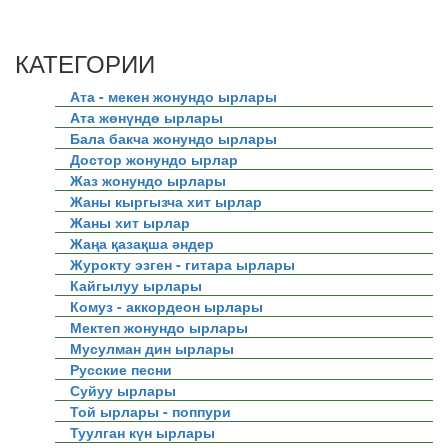
КАТЕГОРИИ
Ата - мекен жонундо ырлары
Ата жөнүндө ырлары
Бала бакча жонундо ырлары
Достор жонундо ырлар
Жаз жонундо ырлары
Жаны кыргызча хит ырлар
Жаны хит ырлар
Жаңа қазақша әндер
Журокту эзген - гитара ырлары
Кайгылуу ырлары
Комуз - аккордеон ырлары
Мектеп жонундо ырлары
Мусулман дин ырлары
Русские песни
Суйуу ырлары
Той ырлары - поппури
Туулган күн ырлары