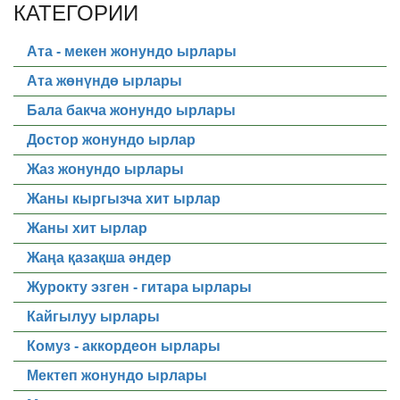
КАТЕГОРИИ
Ата - мекен жонундо ырлары
Ата жөнүндө ырлары
Бала бакча жонундо ырлары
Достор жонундо ырлар
Жаз жонундо ырлары
Жаны кыргызча хит ырлар
Жаны хит ырлар
Жаңа қазақша әндер
Журокту эзген - гитара ырлары
Кайгылуу ырлары
Комуз - аккордеон ырлары
Мектеп жонундо ырлары