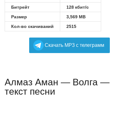
Битрейт
128 кбит/с
Размер
3,569 MB
Кол-во скачиваний
2515
Cкачать MP3 с телеграмм
Алмаз Аман — Волга —
текст песни