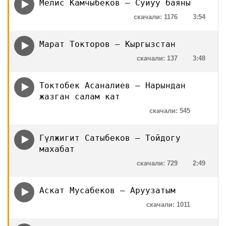
Мелис Камчыбеков — Суйуу баяны
скачали: 1176
3:54
Марат Токторов — Кыргызстан
скачали: 137
3:48
Токтобек Асаналиев — Нарындан
жазган салам кат
скачали: 545
Гүлжигит Сатыбеков — Тойдогу
махабат
скачали: 729
2:49
Аскат Мусабеков — Аруузатым
скачали: 1011