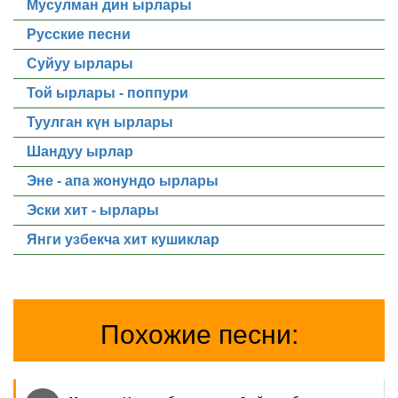
Мусулман дин ырлары
Русские песни
Суйуу ырлары
Той ырлары - поппури
Туулган күн ырлары
Шандуу ырлар
Эне - апа жонундо ырлары
Эски хит - ырлары
Янги узбекча хит кушиклар
Похожие песни: