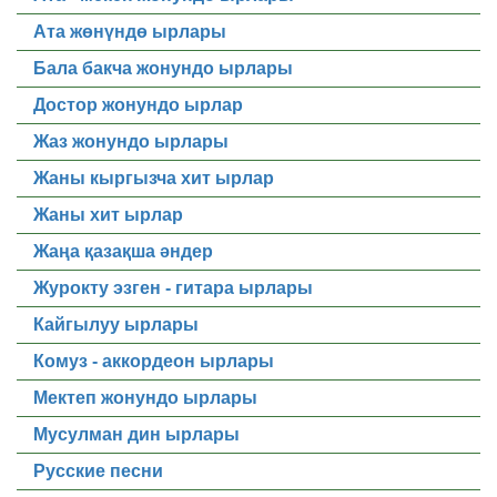
Ата жөнүндө ырлары
Бала бакча жонундо ырлары
Достор жонундо ырлар
Жаз жонундо ырлары
Жаны кыргызча хит ырлар
Жаны хит ырлар
Жаңа қазақша әндер
Журокту эзген - гитара ырлары
Кайгылуу ырлары
Комуз - аккордеон ырлары
Мектеп жонундо ырлары
Мусулман дин ырлары
Русские песни