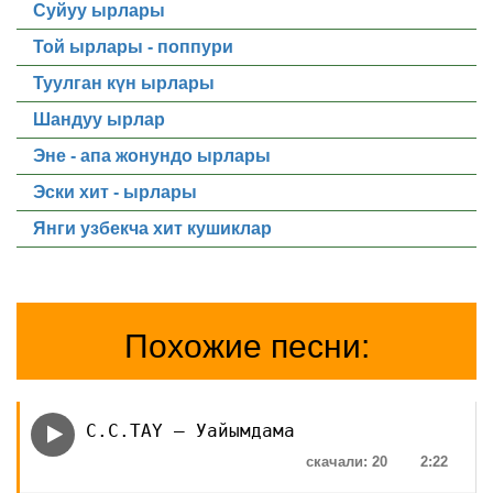
Суйуу ырлары
Той ырлары - поппури
Туулган күн ырлары
Шандуу ырлар
Эне - апа жонундо ырлары
Эски хит - ырлары
Янги узбекча хит кушиклар
Похожие песни:
C.C.TAY – Уайымдама
скачали: 20
2:22