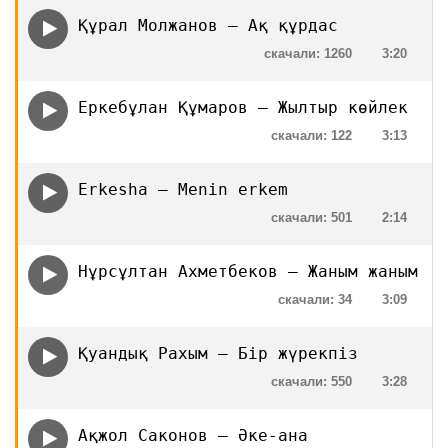
Құрал Молжанов — Ақ құрдас
скачали: 1260
3:20
Еркебұлан Құмаров — Жылтыр көйлек
скачали: 122
3:13
Erkesha — Menin erkem
скачали: 501
2:14
Нұрсұлтан Ахметбеков — Жаным жаным
скачали: 34
3:09
Қуандық Рахым — Бір жүрекпіз
скачали: 550
3:28
Ақжол Саконов — Әке-ана