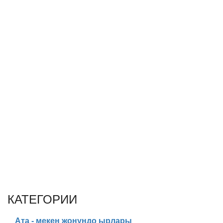
КАТЕГОРИИ
Ата - мекен жонундо ырлары