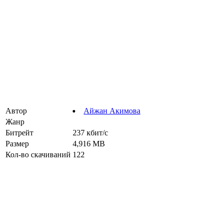
Автор
Айжан Акимова
Жанр
Битрейт
237 кбит/с
Размер
4,916 MB
Кол-во скачиваний
122