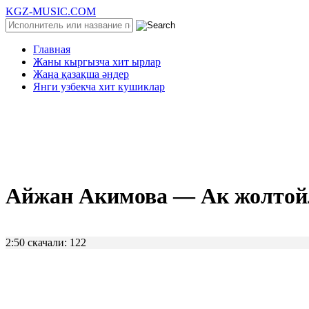
KGZ-MUSIC.COM
Главная
Жаны кыргызча хит ырлар
Жаңа қазақша әндер
Янги узбекча хит кушиклар
Айжан Акимова — Ак жолтойл
2:50
скачали: 122