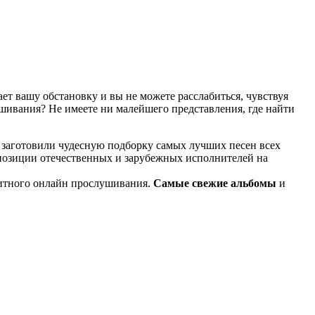
т вашу обстановку и вы не можете расслабиться, чувствуя
ушивания? Не имеете ни малейшего представления, где найти
 заготовили чудесную подборку самых лучших песен всех
мпозиции отечественных и зарубежных исполнителей на
итного онлайн прослушивания.
Самые свежие альбомы
и
известные композиции старых времен.
ме KGZ Music. Наша команда с большой ответственностью
ь предварительного прослушивания перед загрузкой. Мы также
й портал KGZ Music внимательно следит за качественным
ладки в процессе, то вы всегда можете связаться с нашей
и достаточно простой и удобный в использовании, и тем не
дством использования поисковой строки, а также сможете