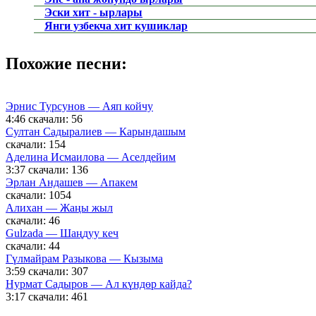
Эски хит - ырлары
Янги узбекча хит кушиклар
Похожие песни:
Эрнис Турсунов — Аяп койчу
4:46
скачали: 56
Султан Садыралиев — Карындашым
скачали: 154
Аделина Исмаилова — Аселдейим
3:37
скачали: 136
Эрлан Андашев — Апакем
скачали: 1054
Алихан — Жаңы жыл
скачали: 46
Gulzada — Шаңдуу кеч
скачали: 44
Гүлмайрам Разыкова — Кызыма
3:59
скачали: 307
Нурмат Садыров — Ал күндөр кайда?
3:17
скачали: 461