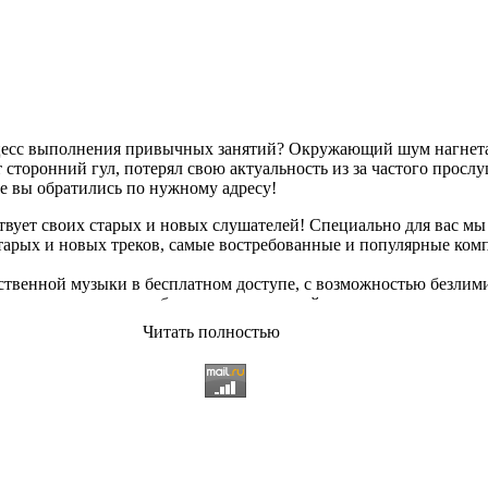
оцесс выполнения привычных занятий? Окружающий шум нагнетае
сторонний гул, потерял свою актуальность из за частого просл
ае вы обратились по нужному адресу!
твует своих старых и новых слушателей! Специально для вас мы
старых и новых треков, самые востребованные и популярные ко
твенной музыки в бесплатном доступе, с возможностью безлим
опулярные треки
любимых исполнителей, и актуальные, всеми 
Читать полностью
ьный ассортимент на любой вкус, и все это только на платфор
 различных музыкальных направлениях.
щательно подобранному контенту, и предлагаем вам возможност
качиванию абсолютно
бесплатно и без регистрации
. Музыкальны
озникающие неудобства. И если у вас появились какие либо непо
 использовании данного сайта. С заботой о вас, мы разработал
 всяких затруднений сможете найти желаемую композицию посре