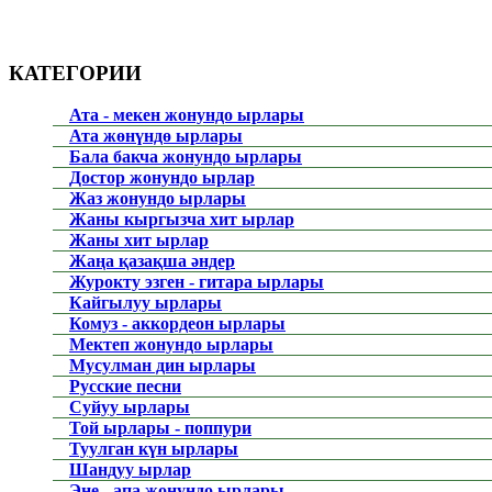
КАТЕГОРИИ
Ата - мекен жонундо ырлары
Ата жөнүндө ырлары
Бала бакча жонундо ырлары
Достор жонундо ырлар
Жаз жонундо ырлары
Жаны кыргызча хит ырлар
Жаны хит ырлар
Жаңа қазақша әндер
Журокту эзген - гитара ырлары
Кайгылуу ырлары
Комуз - аккордеон ырлары
Мектеп жонундо ырлары
Мусулман дин ырлары
Русские песни
Суйуу ырлары
Той ырлары - поппури
Туулган күн ырлары
Шандуу ырлар
Эне - апа жонундо ырлары