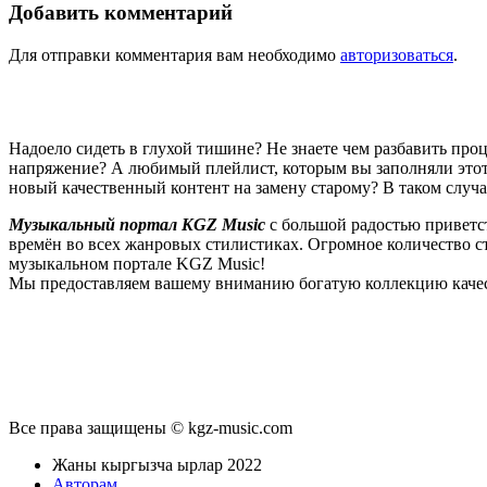
Добавить комментарий
Для отправки комментария вам необходимо
авторизоваться
.
Надоело сидеть в глухой тишине? Не знаете чем разбавить пр
напряжение? А любимый плейлист, которым вы заполняли этот 
новый качественный контент на замену старому? В таком случ
Музыкальный портал KGZ Music
с большой радостью приветс
времён во всех жанровых стилистиках. Огромное количество 
музыкальном портале KGZ Music!
Мы предоставляем вашему вниманию богатую коллекцию качес
новые релизы этого года, хиты уходящих и нынешних годов,
п
Регулярные обновления, постоянные новинки, большой музыкал
подходит к созданию подборок, отбирая
самые лучшие песни
в
Мы предоставляем вам бесплатный доступ к первоклассному, т
предоставляем вам неограниченный доступ к безлимитному с
Все права защищены © kgz-music.com
звучанием публикуемых песен, и оперативно устраняет любые в
командой и сообщить о проблемах, мешающих вам в полноценном
Жаны кыргызча ырлар 2022
менее довольно таки многофункциональный интерфейс. Вы без
Авторам