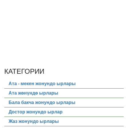
КАТЕГОРИИ
Ата - мекен жонундо ырлары
Ата жөнүндө ырлары
Бала бакча жонундо ырлары
Достор жонундо ырлар
Жаз жонундо ырлары