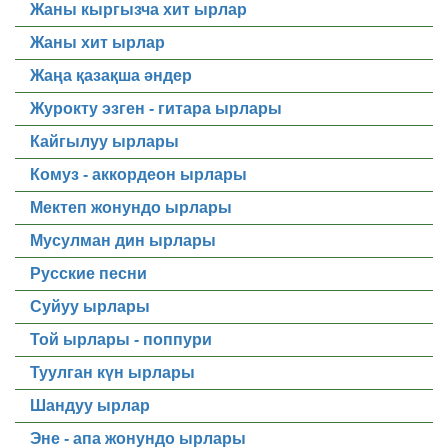
Жаны кыргызча хит ырлар
Жаны хит ырлар
Жаңа қазақша әндер
Журокту эзген - гитара ырлары
Кайгылуу ырлары
Комуз - аккордеон ырлары
Мектеп жонундо ырлары
Мусулман дин ырлары
Русские песни
Суйуу ырлары
Той ырлары - поппури
Туулган күн ырлары
Шандуу ырлар
Эне - апа жонундо ырлары