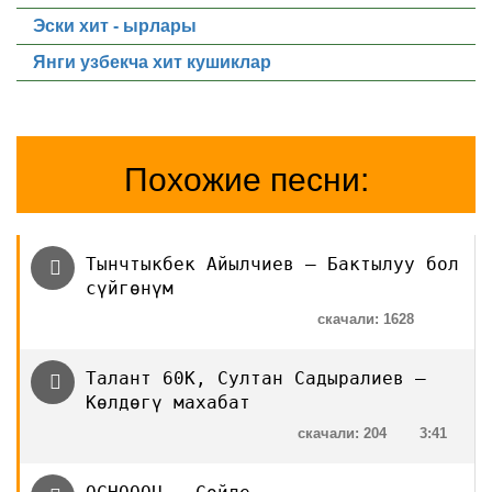
Эски хит - ырлары
Янги узбекча хит кушиклар
Похожие песни:
Тынчтыкбек Айылчиев — Бактылуу бол
сүйгөнүм
скачали: 1628
Талант 60К, Султан Садыралиев —
Көлдөгү махабат
скачали: 204
3:41