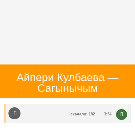
Айпери Кулбаева —
Сагынычым
скачали: 182
3:34