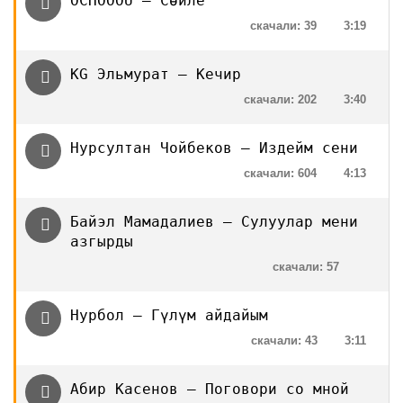
OCHOOOU – Сөйле
скачали: 39
3:19
KG Эльмурат — Кечир
скачали: 202
3:40
Нурсултан Чойбеков — Издейм сени
скачали: 604
4:13
Байэл Мамадалиев — Сулуулар мени
азгырды
скачали: 57
Нурбол — Гүлүм айдайым
скачали: 43
3:11
Абир Касенов — Поговори со мной