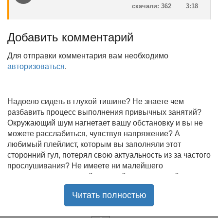
скачали: 362
3:18
Добавить комментарий
Для отправки комментария вам необходимо
авторизоваться
.
Надоело сидеть в глухой тишине? Не знаете чем
разбавить процесс выполнения привычных занятий?
Окружающий шум нагнетает вашу обстановку и вы не
можете расслабиться, чувствуя напряжение? А
любимый плейлист, которым вы заполняли этот
сторонний гул, потерял свою актуальность из за частого
прослушивания? Не имеете ни малейшего
представления, где найти новый качественный контент
на замену старому? В таком случае вы обратились по
Читать полностью
нужному адресу!
Музыкальный портал KGZ Music
с большой