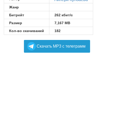
Жанр
Битрейт
262 кбит/с
Размер
7,167 MB
Кол-во скачиваний
182
Cкачать MP3 с телеграмм