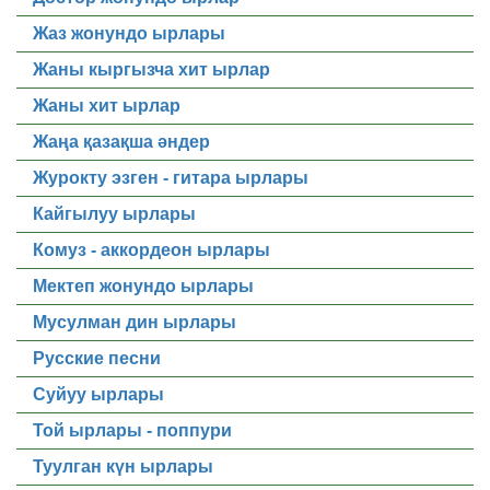
Жаз жонундо ырлары
Жаны кыргызча хит ырлар
Жаны хит ырлар
Жаңа қазақша әндер
Журокту эзген - гитара ырлары
Кайгылуу ырлары
Комуз - аккордеон ырлары
Мектеп жонундо ырлары
Мусулман дин ырлары
Русские песни
Суйуу ырлары
Той ырлары - поппури
Туулган күн ырлары