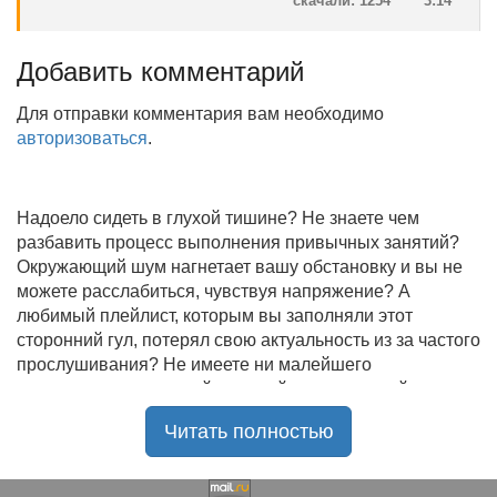
скачали: 1254
3:14
Добавить комментарий
Для отправки комментария вам необходимо
авторизоваться
.
Надоело сидеть в глухой тишине? Не знаете чем
разбавить процесс выполнения привычных занятий?
Окружающий шум нагнетает вашу обстановку и вы не
можете расслабиться, чувствуя напряжение? А
любимый плейлист, которым вы заполняли этот
сторонний гул, потерял свою актуальность из за частого
прослушивания? Не имеете ни малейшего
представления, где найти новый качественный контент
на замену старому? В таком случае вы обратились по
Читать полностью
нужному адресу!
Музыкальный портал KGZ Music
с большой