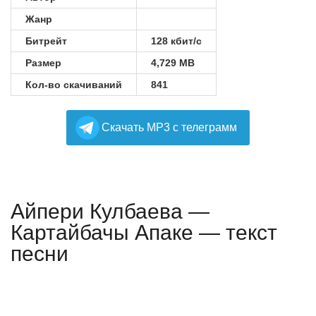
Жанр
Битрейт
128 кбит/с
Размер
4,729 MB
Кол-во скачиваний
841
Cкачать MP3 с телеграмм
Айпери Кулбаева —
Картайбачы Апаке — текст
песни