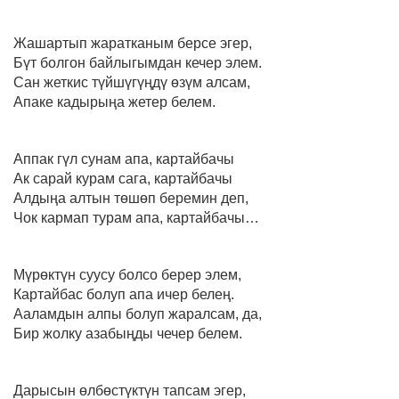
Жашартып жаратканым берсе эгер,
Бүт болгон байлыгымдан кечер элем.
Сан жеткис түйшүгүңдү өзүм алсам,
Апаке кадырыңа жетер белем.
Аппак гүл сунам апа, картайбачы
Ак сарай курам сага, картайбачы
Алдыңа алтын төшөп беремин деп,
Чок кармап турам апа, картайбачы…
Мүрөктүн суусу болсо берер элем,
Картайбас болуп апа ичер белең.
Ааламдын алпы болуп жаралсам, да,
Бир жолку азабыңды чечер белем.
Дарысын өлбөстүктүн тапсам эгер,