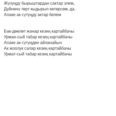
Жүзүңдү бырыштардан сактар элем,
Дүйнөнү төрт кыдырып көтөрсөм, да,
Апаке ак сүтүңдү актар белем
Бак-дөөлөт жанар кезиң картайбачы
Урман-сый табар кезиң картайбачы
Апаке ак сүтүңдөн айланайын
Ак жоолук салар кезиң картайбачы
Урмат-сый табар кезиң картайбачы