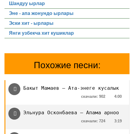
Шандуу ырлар
Эне - апа жонундо ырлары
Эски хит - ырлары
Янги узбекча хит кушиклар
Похожие песни:
Бакыт Мамаев — Ата-энеге кусалык
скачали: 902
4:00
Эльнура Осконбаева — Апама арноо
скачали: 724
3:19