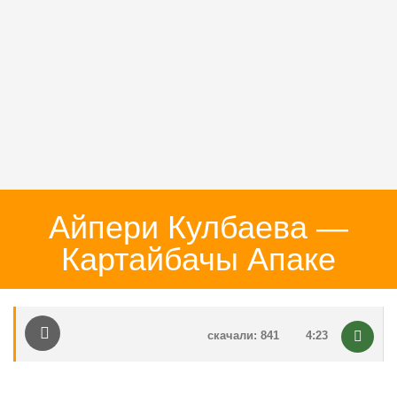
Айпери Кулбаева —
Картайбачы Апаке
скачали: 841
4:23