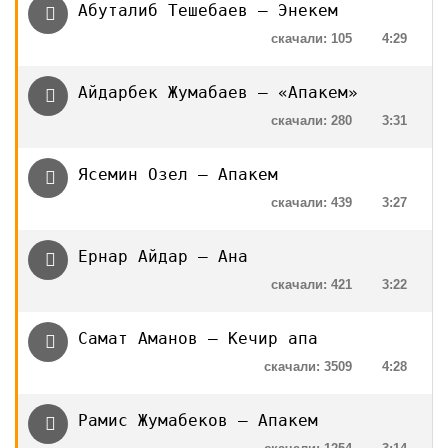
Абуталиб Тешебаев — Энекем
скачали: 105
4:29
Айдарбек Жумабаев — «Апакем»
скачали: 280
3:31
Ясемин Озел — Апакем
скачали: 439
3:27
Ернар Айдар — Ана
скачали: 421
3:22
Самат Аманов — Кечир апа
скачали: 3509
4:28
Рамис Жумабеков — Апакем