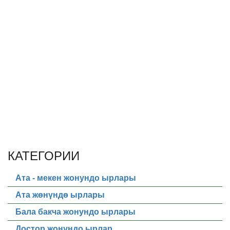
КАТЕГОРИИ
Ата - мекен жонундо ырлары
Ата жөнүндө ырлары
Бала бакча жонундо ырлары
Достор жонундо ырлар