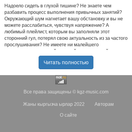
Надоело сидеть в глухой тишине? Не знаете чем
разбавить процесс выполнения привычных занятий?
Окружающий шум нагнетает вашу обстановку и вы не
можете расслабиться, чувствуя напряжение? А
любимый плейлист, которым вы заполняли этот
сторонний гул, потерял свою актуальность из за частого
прослушивания? Не имеете ни малейшего
представления, где найти новый качественный контент
на замену старому? В таком случае вы обратились по
Читать полностью
нужному адресу!
Музыкальный портал KGZ Music
с большой
радостью приветствует своих старых и новых
слушателей! Специально для вас мы заготовили
Все права защищены © kgz-music.com
чудесную подборку самых лучших песен всех времён
во всех жанровых стилистиках. Огромное количество
Жаны кыргызча ырлар 2022
Авторам
старых и новых треков, самые востребованные и
популярные композиции отечественных и зарубежных
О сайте
исполнителей на музыкальном портале KGZ Music!
Мы предоставляем вашему вниманию богатую
коллекцию качественной музыки в бесплатном доступе,