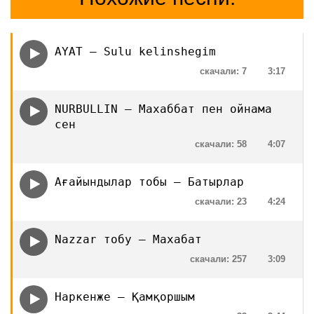
AYAT — Sulu kelinshegim
скачали: 7
3:17
NURBULLIN — Махаббат пен ойнама
сен
скачали: 58
4:07
Ағайындылар тобы — Батырлар
скачали: 23
4:24
Nazzar тобу — Махабат
скачали: 257
3:09
Наркенже — Қамқоршым