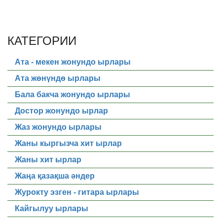
КАТЕГОРИИ
Ата - мекен жонундо ырлары
Ата жөнүндө ырлары
Бала бакча жонундо ырлары
Достор жонундо ырлар
Жаз жонундо ырлары
Жаны кыргызча хит ырлар
Жаны хит ырлар
Жаңа қазақша әндер
Журокту эзген - гитара ырлары
Кайгылуу ырлары