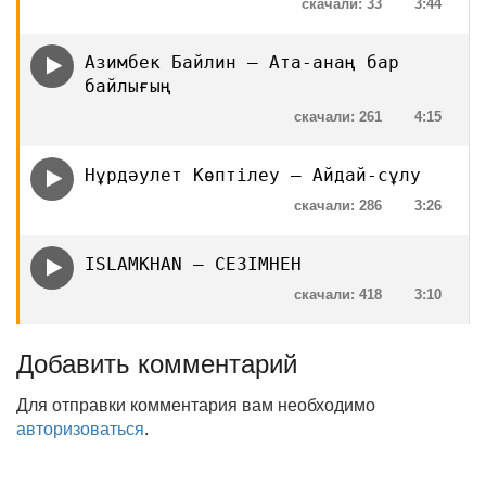
скачали: 33
3:44
Азимбек Байлин — Ата-анаң бар
байлығың
скачали: 261
4:15
Нұрдәулет Көптілеу — Айдай-сұлу
скачали: 286
3:26
ISLAMKHAN — СЕЗІМНЕН
скачали: 418
3:10
Добавить комментарий
Для отправки комментария вам необходимо
авторизоваться
.