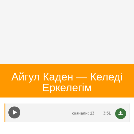
Айгул Каден — Келеді
Еркелегім
скачали: 13
3:51