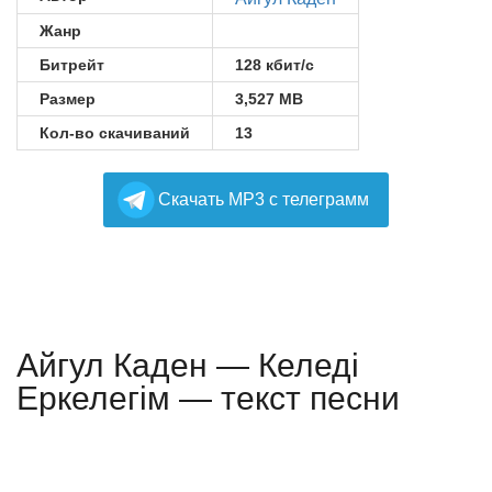
Жанр
Битрейт
128 кбит/с
Размер
3,527 MB
Кол-во скачиваний
13
Cкачать MP3 с телеграмм
Айгул Каден — Келеді
Еркелегім — текст песни