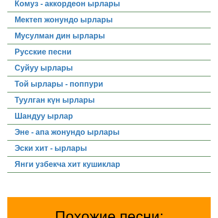
Комуз - аккордеон ырлары
Мектеп жонундо ырлары
Мусулман дин ырлары
Русские песни
Суйуу ырлары
Той ырлары - поппури
Туулган күн ырлары
Шандуу ырлар
Эне - апа жонундо ырлары
Эски хит - ырлары
Янги узбекча хит кушиклар
Похожие песни: