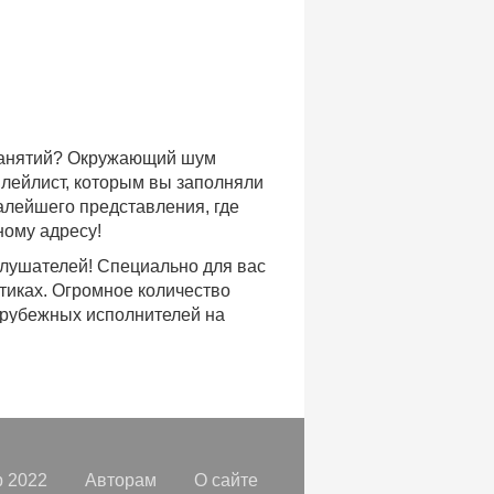
 занятий? Окружающий шум
плейлист, которым вы заполняли
малейшего представления, где
ному адресу!
слушателей! Специально для вас
тиках. Огромное количество
арубежных исполнителей на
доступе, с возможностью
хиты уходящих и нынешних годов,
ых времен.
с, и все это только на
орок, отбирая
самые лучшие
 2022
Авторам
О сайте