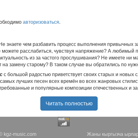
еобходимо
авторизоваться
.
 Не знаете чем разбавить процесс выполнения привычных
не можете расслабиться, чувствуя напряжение? А любимый 
 актуальность из за частого прослушивания? Не имеете ни 
 на замену старому? В таком случае вы обратились по нуж
c
с большой радостью приветствует своих старых и новых 
 самых лучших песен всех времён во всех жанровых стилис
стребованные и популярные композиции отечественных и з
ю богатую коллекцию качественной музыки в бесплатном 
Читать полностью
ния.
Самые свежие альбомы
и новые релизы этого года, 
нителей, и актуальные, всеми известные композиции стар
е новинки, большой музыкальный ассортимент на любой вку
да с большой ответственностью подходит к созданию подб
 kgz-music.com
Жаны кыргызча ырлар