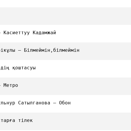
— Касиеттуу Кадамжай
рікұлы — Білмеймін,білмеймін
здің қоштасуы
— Метро
ульнур Сатылганова — Обон
старға тілек