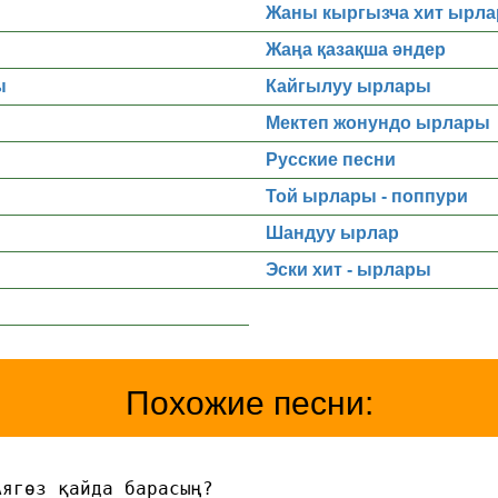
Жаны кыргызча хит ырла
Жаңа қазақша әндер
ы
Кайгылуу ырлары
Мектеп жонундо ырлары
Русские песни
Той ырлары - поппури
Шандуу ырлар
Эски хит - ырлары
Похожие песни:
Аягөз қайда барасың?