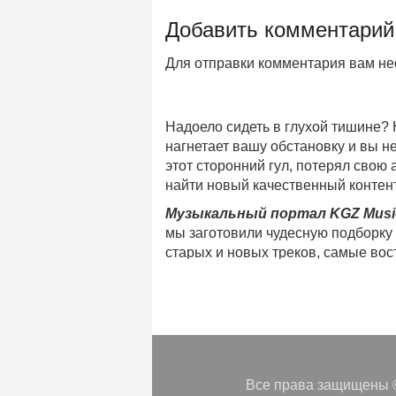
Добавить комментарий
Для отправки комментария вам н
Надоело сидеть в глухой тишине?
нагнетает вашу обстановку и вы 
этот сторонний гул, потерял свою
найти новый качественный контент
Музыкальный портал KGZ Musi
мы заготовили чудесную подборку
старых и новых треков, самые во
музыкальном портале KGZ Music!
Мы предоставляем вашему внимани
безлимитного онлайн прослушива
популярные треки
любимых испол
Регулярные обновления, постоянны
платформе KGZ Music. Наша коман
Все права защищены ©