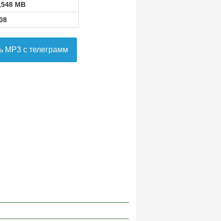
,548 MB
08
ь MP3 с телеграмм