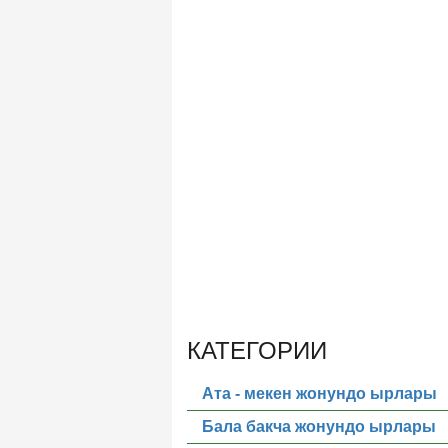
КАТЕГОРИИ
Ата - мекен жонундо ырлары
Бала бакча жонундо ырлары