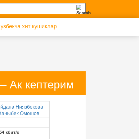
 узбекча хит кушиклар
— Ак кептерим
йдана Ниязбекова
аныбек Омошов
54 кбит/с