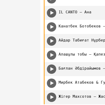
IL CANTO — Aна
Канатбек Ботобеков 
Айдар Табиғат Нұрбе
Алашұлы тобы — Қапе
Бағлан Әбдірайымов 
Мирбек Атабеков & Г
Жігер Махсотов — Жа