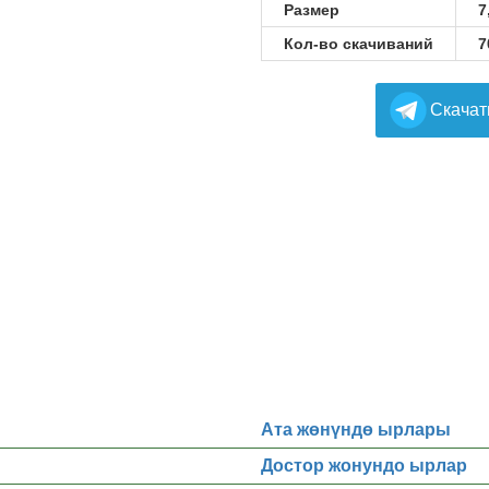
Размер
7
Кол-во скачиваний
7
Cкачат
Ата жөнүндө ырлары
Достор жонундо ырлар