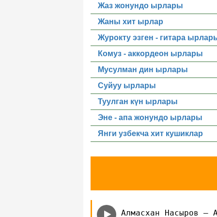
Жаз жонундо ырлары
Жаны хит ырлар
Журокту эзген - гитара ырлар
Комуз - аккордеон ырлары
Мусулман дин ырлары
Суйуу ырлары
Туулган күн ырлары
Эне - апа жонундо ырлары
Янги узбекча хит кушиклар
Алмасхан Насыров — 