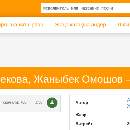
ргызча хит ырлар
Жаңа қазақша әндер
Янги
екова, Жаныбек Омошов 
А
скачали: 708
3:50
Автор
Ж
Жанр
Битрейт
2