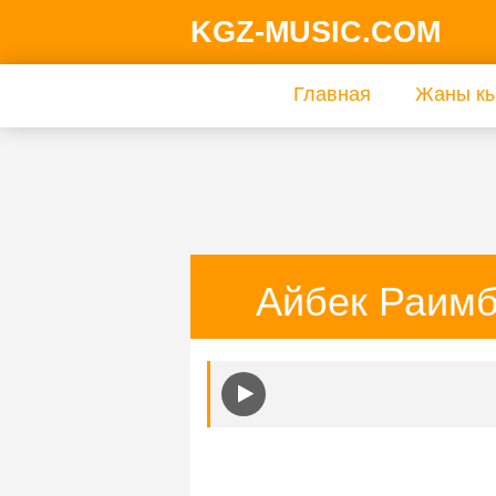
KGZ-MUSIC.COM
Главная
Жаны кы
Айбек Раимб