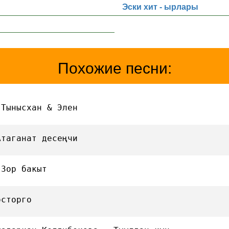
Эски хит - ырлары
Похожие песни:
 Тынысхан & Элен
Атаганат десеңчи
 Зор бакыт
осторго