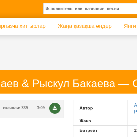
ргызча хит ырлар
Жаңа қазақша әндер
Янги
аев & Рыскул Бакаева —
А
скачали: 339
3:09
Автор
Р
Жанр
Битрейт
1