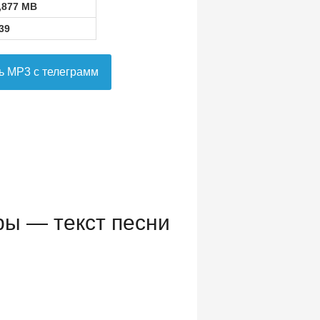
,877 MB
39
ь MP3 с телеграмм
ы — текст песни