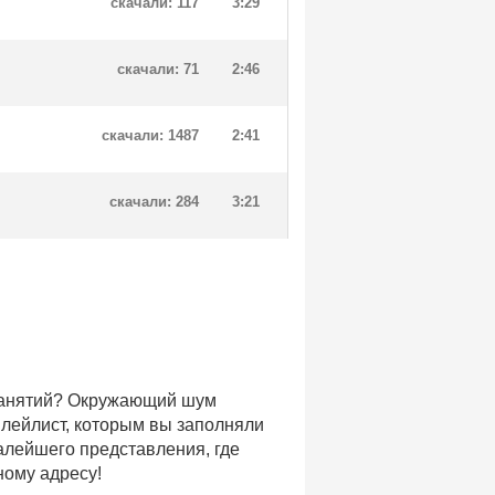
скачали: 117
3:29
скачали: 71
2:46
скачали: 1487
2:41
скачали: 284
3:21
 занятий? Окружающий шум
плейлист, которым вы заполняли
малейшего представления, где
ному адресу!