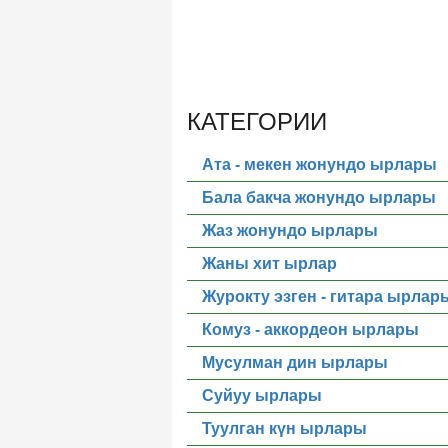
КАТЕГОРИИ
Ата - мекен жонундо ырлары
Бала бакча жонундо ырлары
Жаз жонундо ырлары
Жаны хит ырлар
Журокту эзген - гитара ырлар
Комуз - аккордеон ырлары
Мусулман дин ырлары
Суйуу ырлары
Туулган күн ырлары