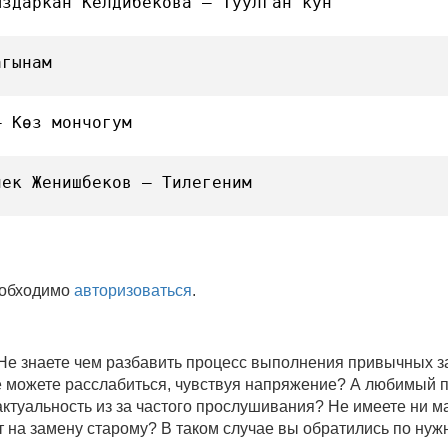
ыздаркан Келдибекова — Туулган кун
агынам
— Көз мончогум
лек Женишбеков — Тилегеним
еобходимо
авторизоваться
.
 Не знаете чем разбавить процесс выполнения привычных
не можете расслабиться, чувствуя напряжение? А любимый 
 актуальность из за частого прослушивания? Не имеете ни 
 на замену старому? В таком случае вы обратились по нуж