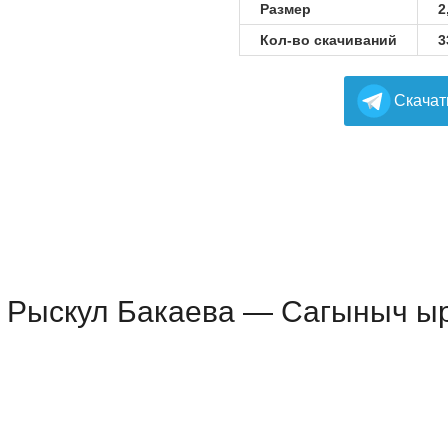
Размер
2
Кол-во скачиваний
3
Cкачат
 Рыскул Бакаева — Сагыныч ыр