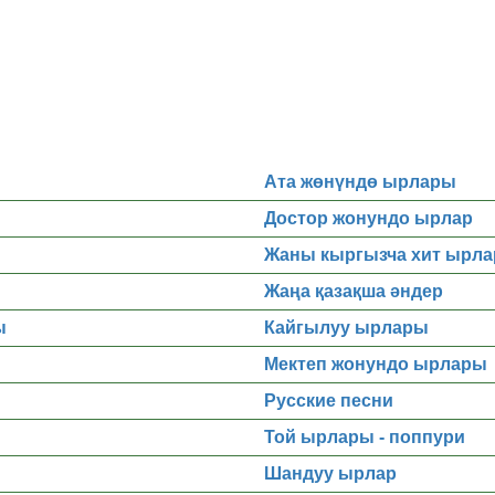
Ата жөнүндө ырлары
Достор жонундо ырлар
Жаны кыргызча хит ырла
Жаңа қазақша әндер
ы
Кайгылуу ырлары
Мектеп жонундо ырлары
Русские песни
Той ырлары - поппури
Шандуу ырлар