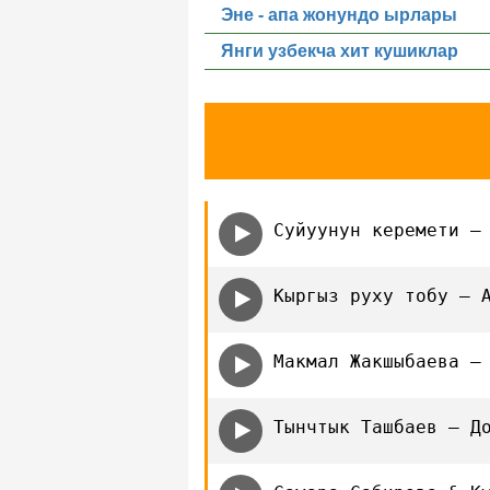
Эне - апа жонундо ырлары
Янги узбекча хит кушиклар
Суйуунун керемети —
Кыргыз руху тобу — 
Макмал Жакшыбаева —
Тынчтык Ташбаев — Д