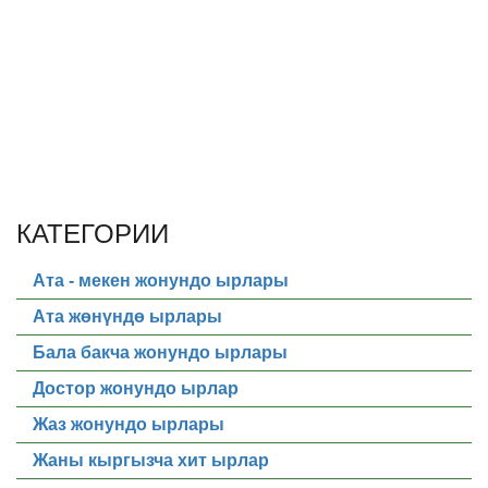
КАТЕГОРИИ
Ата - мекен жонундо ырлары
Ата жөнүндө ырлары
Бала бакча жонундо ырлары
Достор жонундо ырлар
Жаз жонундо ырлары
Жаны кыргызча хит ырлар