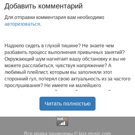
Добавить комментарий
Для отправки комментария вам необходимо
авторизоваться
.
Надоело сидеть в глухой тишине? Не знаете чем
разбавить процесс выполнения привычных занятий?
Окружающий шум нагнетает вашу обстановку и вы не
можете расслабиться, чувствуя напряжение? А
любимый плейлист, которым вы заполняли этот
сторонний гул, потерял свою актуальность из за частого
прослушивания? Не имеете ни малейшего
представления, где найти новый качественный контент
на замену старому? В таком случае вы обратились по
Читать полностью
нужному адресу!
Музыкальный портал KGZ Music
с большой
радостью приветствует своих старых и новых
слушателей! Специально для вас мы заготовили
Все права защищены © kgz-music.com
чудесную подборку самых лучших песен всех времён