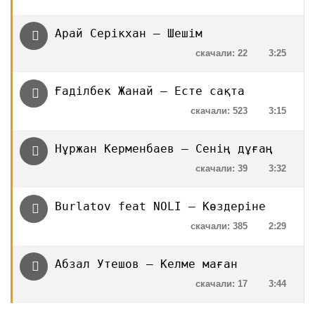
Арай Серікхан — Шешім
скачали: 22
3:25
Ғаділбек Жанай — Есте сақта
скачали: 523
3:15
Нұржан Керменбаев — Сенің дұғаң
скачали: 39
3:32
Burlatov feat NOLI — Көздеріне
скачали: 385
2:29
Абзал Утешов — Келме маған
скачали: 17
3:44