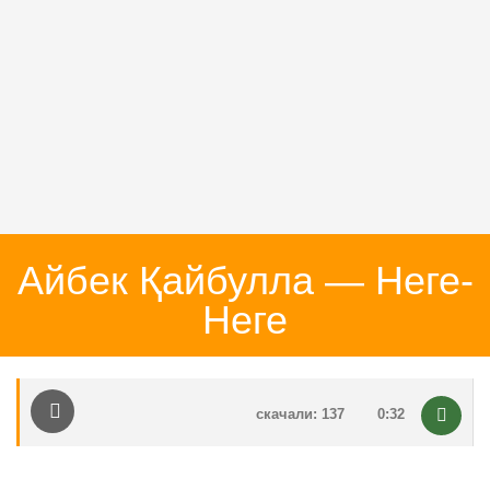
Айбек Қайбулла — Неге-
Неге
скачали: 137
0:32