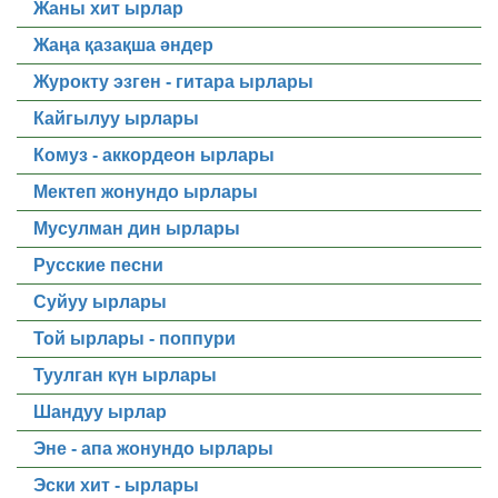
Жаны хит ырлар
Жаңа қазақша әндер
Журокту эзген - гитара ырлары
Кайгылуу ырлары
Комуз - аккордеон ырлары
Мектеп жонундо ырлары
Мусулман дин ырлары
Русские песни
Суйуу ырлары
Той ырлары - поппури
Туулган күн ырлары
Шандуу ырлар
Эне - апа жонундо ырлары
Эски хит - ырлары