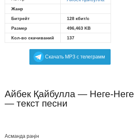
Жанр
Битрейт
128 кбит/с
Размер
496,463 KB
Кол-во скачиваний
137
Cкачать MP3 с телеграмм
Айбек Қайбулла — Неге-Неге
— текст песни
Асманда раңін