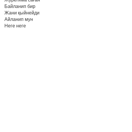
Байланип бир
Жани қыйнейди
Айланип мун
Неге неге