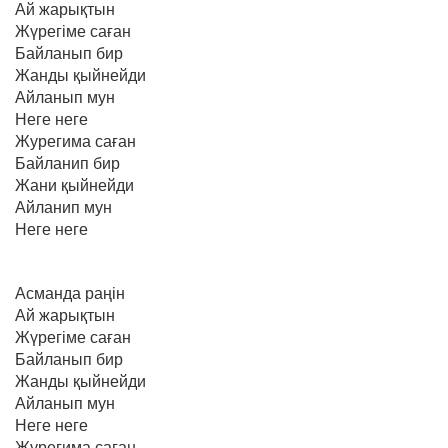
Ай жарықтын
Жүрегіме саған
Байланып бир
Жанды қыйнейди
Айланып мун
Неге неге
Журегима саған
Байланип бир
Жани қыйнейди
Айланип мун
Неге неге
Асманда раңін
Ай жарықтын
Жүрегіме саған
Байланып бир
Жанды қыйнейди
Айланып мун
Неге неге
Журегима саған