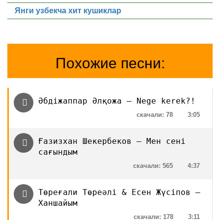
Янги узбекча хит кушиклар
Похожие песни:
Әбдіжаппар Әлқожа — Nege kerek?!
скачали: 78
3:05
Ғазизхан Шекербеков — Мен сені
сағындым
скачали: 565
4:37
Төреғали Төреәлі & Есен Жүсіпов —
Ханшайым
скачали: 178
3:11