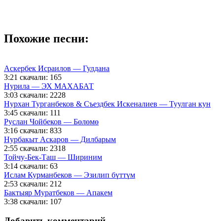
Похожие песни:
Аскербек Исраилов — Гулдана
3:21
скачали: 165
Нурила — ЭХ МАХАБАТ
3:03
скачали: 2228
Нурхан Турганбеков & Съездбек Искеналиев — Туулган кун
3:45
скачали: 111
Руслан Чойбеков — Бөлөмө
3:16
скачали: 833
Нурбакыт Аскаров — Дилбарым
2:55
скачали: 2318
Тойчу-Бек-Таш — Шириним
3:14
скачали: 63
Ислам Курманбеков — Эзилип бүттүм
2:53
скачали: 212
Бактыяр Муратбеков — Апакем
3:38
скачали: 107
Добавить комментарий