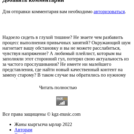
Для отправки комментария вам необходимо
авторизоваться
.
Надоело сидеть в глухой тишине? Не знаете чем разбавить
процесс выполнения привычных занятий? Окружающий шум
нагнетает вашу обстановку и вы не можете расслабиться,
чувствуя напряжение? А любимый плейлист, которым вы
заполняли этот сторонний гул, потерял свою актуальность из
за частого прослушивания? Не имеете ни малейшего
представления, где найти новый качественный контент на
замену старому? В таком случае вы обратились по нужному
адресу!
Читать полностью
Музыкальный портал KGZ Music
с большой радостью
приветствует своих старых и новых слушателей! Специально
для вас мы заготовили чудесную подборку самых лучших
песен всех времён во всех жанровых стилистиках. Огромное
количество старых и новых треков, самые востребованные и
Все права защищены © kgz-music.com
популярные композиции отечественных и зарубежных
исполнителей на музыкальном портале KGZ Music!
Жаны кыргызча ырлар 2022
Мы предоставляем вашему вниманию богатую коллекцию
Авторам
качественной музыки в бесплатном доступе, с возможностью