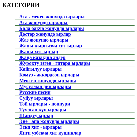
КАТЕГОРИИ
Ата - мекен жонундо ырлары
Ата жөнүндө ырлары
Бала бакча жонундо ырлары
Достор жонундо ырлар
Жаз жонундо ырлары
Жаны кыргызча хит ырлар
Жаны хит ырлар
Жаңа қазақша әндер
Журокту эзген - гитара ырлары
Кайгылуу ырлары
Комуз - аккордеон ырлары
Мектеп жонундо ырлары
Мусулман дин ырлары
Русские песни
Суйуу ырлары
Той ырлары - поппури
Туулган күн ырлары
Шандуу ырлар
Эне - апа жонундо ырлары
Эски хит - ырлары
Янги узбекча хит кушиклар