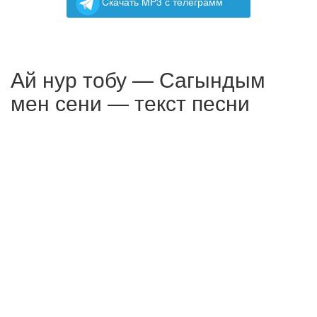
Cкачать MP3 с телеграмм
Ай нур тобу — Сагындым
мен сени — текст песни