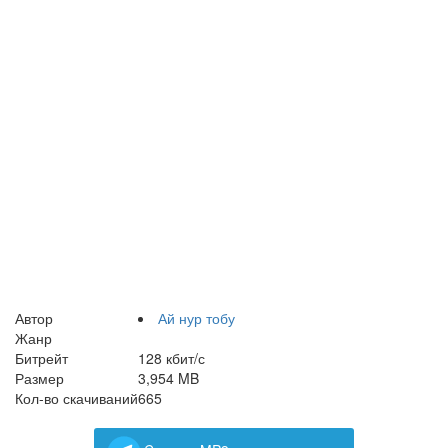
Автор
Ай нур тобу
Жанр
Битрейт
128 кбит/с
Размер
3,954 MB
Кол-во скачиваний
665