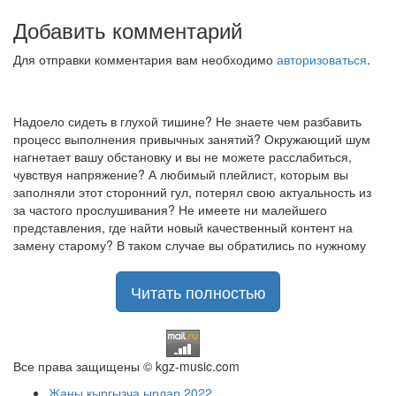
Добавить комментарий
Для отправки комментария вам необходимо
авторизоваться
.
Надоело сидеть в глухой тишине? Не знаете чем разбавить
процесс выполнения привычных занятий? Окружающий шум
нагнетает вашу обстановку и вы не можете расслабиться,
чувствуя напряжение? А любимый плейлист, которым вы
заполняли этот сторонний гул, потерял свою актуальность из
за частого прослушивания? Не имеете ни малейшего
представления, где найти новый качественный контент на
замену старому? В таком случае вы обратились по нужному
адресу!
Музыкальный портал KGZ Music
Читать полностью
с большой радостью
приветствует своих старых и новых слушателей! Специально
для вас мы заготовили чудесную подборку самых лучших
песен всех времён во всех жанровых стилистиках. Огромное
количество старых и новых треков, самые востребованные и
Все права защищены © kgz-music.com
популярные композиции отечественных и зарубежных
Жаны кыргызча ырлар 2022
исполнителей на музыкальном портале KGZ Music!