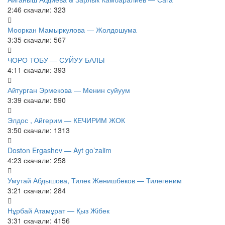
2:46
скачали: 323
Мооркан Мамыркулова — Жолдошума
3:35
скачали: 567
ЧОРО ТОБУ — СУЙУУ БАЛЫ
4:11
скачали: 393
Айтурган Эрмекова — Менин суйуум
3:39
скачали: 590
Элдос , Айгерим — КЕЧИРИМ ЖОК
3:50
скачали: 1313
Doston Ergashev — Ayt go’zalim
4:23
скачали: 258
Умутай Абдышова, Тилек Женишбеков — Тилегеним
3:21
скачали: 284
Нұрбай Атамұрат — Қыз Жібек
3:31
скачали: 4156