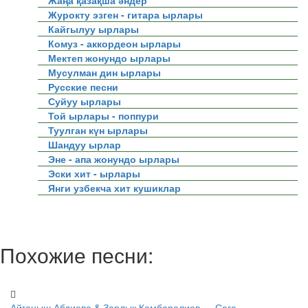
Жаңа қазақша әндер
Журокту эзген - гитара ырлары
Кайгылуу ырлары
Комуз - аккордеон ырлары
Мектеп жонундо ырлары
Мусулман дин ырлары
Русские песни
Суйуу ырлары
Той ырлары - поппури
Туулган күн ырлары
Шандуу ырлар
Эне - апа жонундо ырлары
Эски хит - ырлары
Янги узбекча хит кушиклар
Похожие песни:
Айганыш Абдиева & Зарлык Камбаралиев — Сага