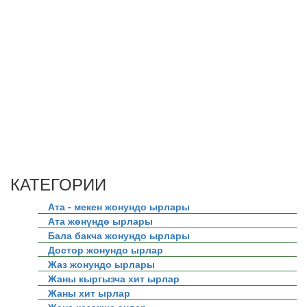
КАТЕГОРИИ
Ата - мекен жонундо ырлары
Ата жөнүндө ырлары
Бала бакча жонундо ырлары
Достор жонундо ырлар
Жаз жонундо ырлары
Жаны кыргызча хит ырлар
Жаны хит ырлар