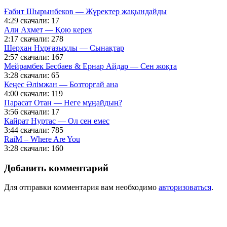
Ғабит Шырынбеков — Жүректер жақындайды
4:29
скачали: 17
Али Ахмет — Қою керек
2:17
скачали: 278
Шерхан Нұрғазыұлы — Сынақтар
2:57
скачали: 167
Мейрамбек Бесбаев & Ернар Айдар — Сен жоқта
3:28
скачали: 65
Кеңес Әлімжан — Бозторғай ана
4:00
скачали: 119
Парасат Отан — Неге мұңайдың?
3:56
скачали: 17
Кайрат Нуртас — Ол сен емес
3:44
скачали: 785
RaiM – Where Are You
3:28
скачали: 160
Добавить комментарий
Для отправки комментария вам необходимо
авторизоваться
.