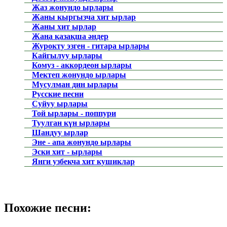
Жаз жонундо ырлары
Жаны кыргызча хит ырлар
Жаны хит ырлар
Жаңа қазақша әндер
Журокту эзген - гитара ырлары
Кайгылуу ырлары
Комуз - аккордеон ырлары
Мектеп жонундо ырлары
Мусулман дин ырлары
Русские песни
Суйуу ырлары
Той ырлары - поппури
Туулган күн ырлары
Шандуу ырлар
Эне - апа жонундо ырлары
Эски хит - ырлары
Янги узбекча хит кушиклар
Похожие песни: