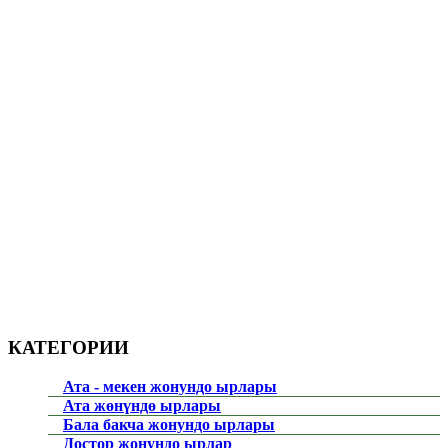
КАТЕГОРИИ
Ата - мекен жонундо ырлары
Ата жөнүндө ырлары
Бала бакча жонундо ырлары
Достор жонундо ырлар