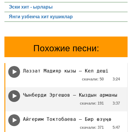
Эски хит - ырлары
Янги узбекча хит кушиклар
Похожие песни:
Лаззат Мадияр кызы — Кел дешi
скачали: 50
3:24
Чынберди Эргешов — Кыздын арманы
скачали: 191
3:37
Айгерим Токтобаева — Бир өзүңө
скачали: 371
5:47