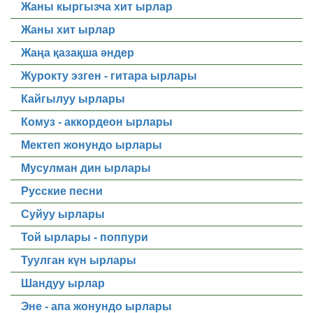
Жаны кыргызча хит ырлар
Жаны хит ырлар
Жаңа қазақша әндер
Журокту эзген - гитара ырлары
Кайгылуу ырлары
Комуз - аккордеон ырлары
Мектеп жонундо ырлары
Мусулман дин ырлары
Русские песни
Суйуу ырлары
Той ырлары - поппури
Туулган күн ырлары
Шандуу ырлар
Эне - апа жонундо ырлары