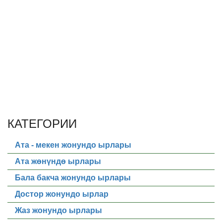
КАТЕГОРИИ
Ата - мекен жонундо ырлары
Ата жөнүндө ырлары
Бала бакча жонундо ырлары
Достор жонундо ырлар
Жаз жонундо ырлары