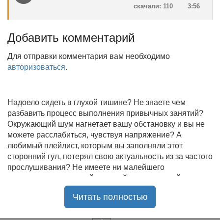
скачали: 110
3:56
Добавить комментарий
Для отправки комментария вам необходимо
авторизоваться
.
Надоело сидеть в глухой тишине? Не знаете чем
разбавить процесс выполнения привычных занятий?
Окружающий шум нагнетает вашу обстановку и вы не
можете расслабиться, чувствуя напряжение? А
любимый плейлист, которым вы заполняли этот
сторонний гул, потерял свою актуальность из за частого
прослушивания? Не имеете ни малейшего
представления, где найти новый качественный контент
на замену старому? В таком случае вы обратились по
Читать полностью
нужному адресу!
Музыкальный портал KGZ Music
с большой