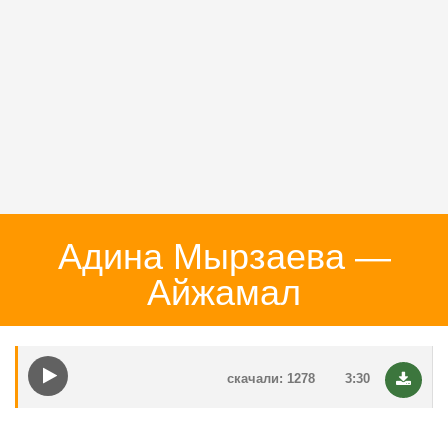
Адина Мырзаева —
Айжамал
скачали: 1278
3:30