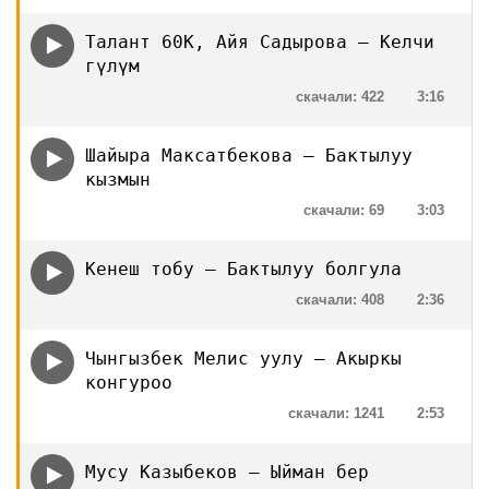
Талант 60К, Айя Садырова — Келчи
гүлүм
скачали: 422
3:16
Шайыра Максатбекова — Бактылуу
кызмын
скачали: 69
3:03
Кенеш тобу — Бактылуу болгула
скачали: 408
2:36
Чынгызбек Мелис уулу — Акыркы
конгуроо
скачали: 1241
2:53
Мусу Казыбеков — Ыйман бер