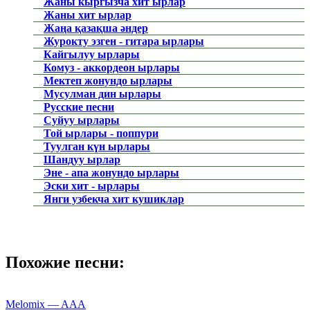
Жаны кыргызча хит ырлар
Жаны хит ырлар
Жаңа қазақша әндер
Журокту эзген - гитара ырлары
Кайгылуу ырлары
Комуз - аккордеон ырлары
Мектеп жонундо ырлары
Мусулман дин ырлары
Русские песни
Суйуу ырлары
Той ырлары - поппури
Туулган күн ырлары
Шандуу ырлар
Эне - апа жонундо ырлары
Эски хит - ырлары
Янги узбекча хит кушиклар
Похожие песни:
Melomix — AAA