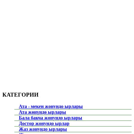
КАТЕГОРИИ
Ата - мекен жонундо ырлары
Ата жөнүндө ырлары
Бала бакча жонундо ырлары
Достор жонундо ырлар
Жаз жонундо ырлары