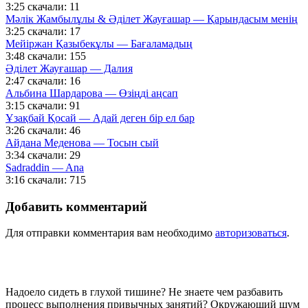
3:25
скачали: 11
Мәлік Жамбылұлы & Әділет Жауғашар — Қарындасым менің
3:25
скачали: 17
Мейіржан Қазыбекұлы — Бағаламадың
3:48
скачали: 155
Әділет Жауғашар — Далия
2:47
скачали: 16
Альбина Шардарова — Өзіңді аңсап
3:15
скачали: 91
Ұзақбай Қосай — Адай деген бір ел бар
3:26
скачали: 46
Айдана Меденова — Тосын сый
3:34
скачали: 29
Sadraddin — Ana
3:16
скачали: 715
Добавить комментарий
Для отправки комментария вам необходимо
авторизоваться
.
Надоело сидеть в глухой тишине? Не знаете чем разбавить
процесс выполнения привычных занятий? Окружающий шум