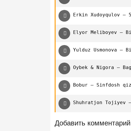
Erkin Xudoyqulov — 
Elyor Meliboyev — B
Yulduz Usmonova — B
Oybek & Nigora — Ba
Bobur — Sinfdosh qi
Shuhratjon Tojiyev 
Добавить комментарий