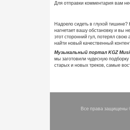
Для отправки комментария вам н
Надоело сидеть в глухой тишине?
нагнетает вашу обстановку и вы 
этот сторонний гул, потерял свою
найти новый качественный контент
Музыкальный портал KGZ Musi
мы заготовили чудесную подборку
старых и новых треков, самые во
музыкальном портале KGZ Music!
Мы предоставляем вашему внимани
безлимитного онлайн прослушива
популярные треки
любимых испол
Регулярные обновления, постоянны
платформе KGZ Music. Наша коман
Все права защищены ©
песни
в различных музыкальных 
Мы предоставляем вам бесплатный
возможность предварительного пр