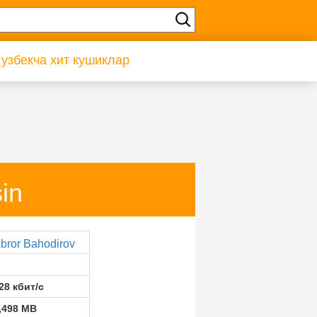
 узбекча хит кушиклар
in
bror Bahodirov
28 кбит/с
,498 MB