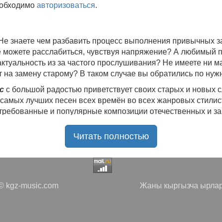
еобходимо
авторизоваться
.
 Не знаете чем разбавить процесс выполнения привычных
не можете расслабиться, чувствуя напряжение? А любимый 
 актуальность из за частого прослушивания? Не имеете ни 
 на замену старому? В таком случае вы обратились по нуж
c
с большой радостью приветствует своих старых и новых 
 самых лучших песен всех времён во всех жанровых стилис
стребованные и популярные композиции отечественных и з
ю богатую коллекцию качественной музыки в бесплатном 
Читать полностью
ния.
Самые свежие альбомы
и новые релизы этого года, 
нителей, и актуальные, всеми известные композиции стар
е новинки, большой музыкальный ассортимент на любой вку
да с большой ответственностью подходит к созданию подб
 kgz-music.com
Жаны кыргызча ырлар
направлениях.
 доступ к первоклассному, тщательно подобранному контен
ослушивания перед загрузкой. Мы также предоставляем ва