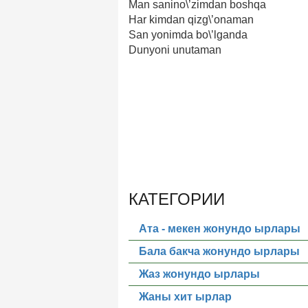
Man sanino\’zimdan boshqa
Har kimdan qizg\’onaman
San yonimda bo\’lganda
Dunyoni unutaman
КАТЕГОРИИ
Ата - мекен жонундо ырлары
Бала бакча жонундо ырлары
Жаз жонундо ырлары
Жаны хит ырлар