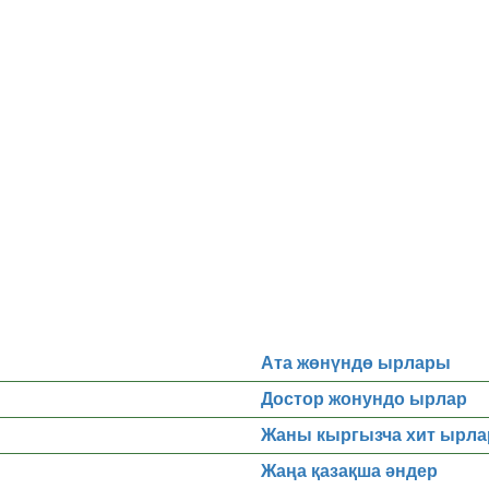
Ата жөнүндө ырлары
Достор жонундо ырлар
Жаны кыргызча хит ырла
Жаңа қазақша әндер