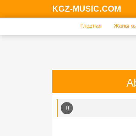
KGZ-MUSIC.COM
Главная
Жаны кы
A