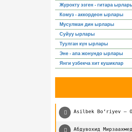
Журокту эзген - гитара ырлар
Комуз - аккордеон ырлары
Мусулман дин ырлары
Суйуу ырлары
Туулган күн ырлары
Эне - апа жонундо ырлары
Янги узбекча хит кушиклар
Asilbek Bo’riyev — 
Абдувохид Мирзаахме