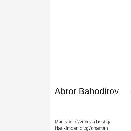
Abror Bahodirov —
Man sani o\’zimdan boshqa
Har kimdan qizg\’onaman