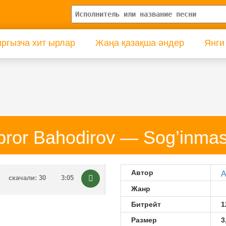
ргызча хит ырлар
Жаңа қазақша әндер
Янги
bror Bahodirov — Sog’inmas
Автор
A
скачали: 30
3:05
Жанр
Битрейт
1
Размер
3