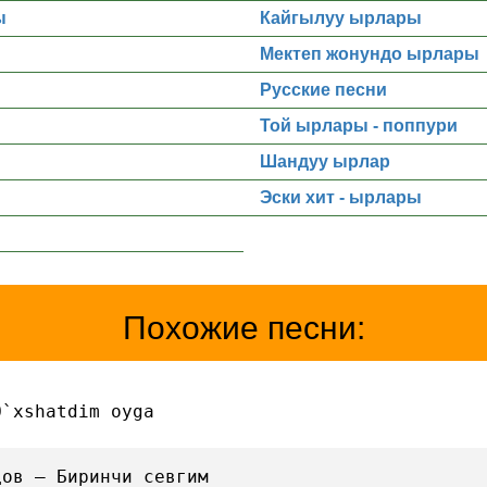
ы
Кайгылуу ырлары
Мектеп жонундо ырлары
Русские песни
Той ырлары - поппури
Шандуу ырлар
Эски хит - ырлары
Похожие песни:
O`xshatdim oyga
дов — Биринчи севгим