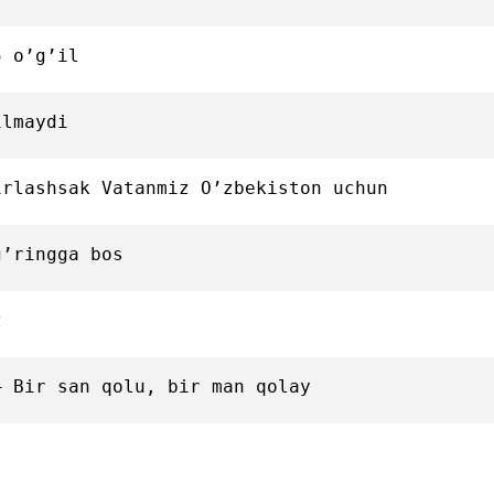
5 o’g’il
ilmaydi
irlashsak Vatanmiz O’zbekiston uchun
g’ringga bos
z
— Bir san qolu, bir man qolay