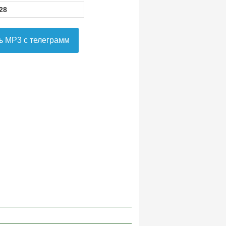
28
ь MP3 с телеграмм