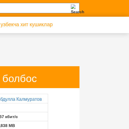
 узбекча хит кушиклар
 болбос
бдулла Калмуратов
57 кбит/с
,838 MB