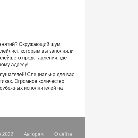
 занятий? Окружающий шум
плейлист, которым вы заполняли
малейшего представления, где
ному адресу!
слушателей! Специально для вас
тиках. Огромное количество
арубежных исполнителей на
доступе, с возможностью
хиты уходящих и нынешних годов,
ых времен.
с, и все это только на
орок, отбирая
самые лучшие
 2022
Авторам
О сайте