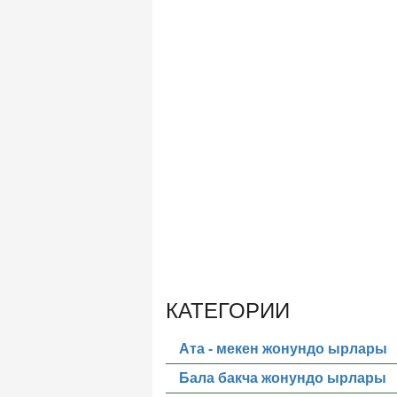
КАТЕГОРИИ
Ата - мекен жонундо ырлары
Бала бакча жонундо ырлары