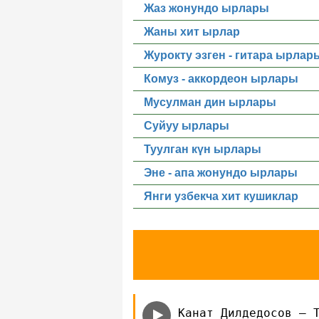
Жаз жонундо ырлары
Жаны хит ырлар
Журокту эзген - гитара ырлар
Комуз - аккордеон ырлары
Мусулман дин ырлары
Суйуу ырлары
Туулган күн ырлары
Эне - апа жонундо ырлары
Янги узбекча хит кушиклар
Канат Дилдедосов — 