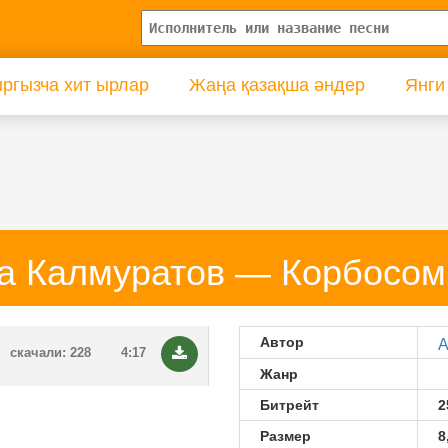
ргызча хит ырлар
Жаңа қазақша әндер
Янги
а Калмуратов — Корбосом
Автор
А
скачали: 228
4:17
Жанр
Битрейт
2
Размер
8