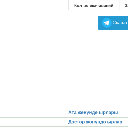
Кол-во скачиваний
2
Cкачат
Ата жөнүндө ырлары
Достор жонундо ырлар