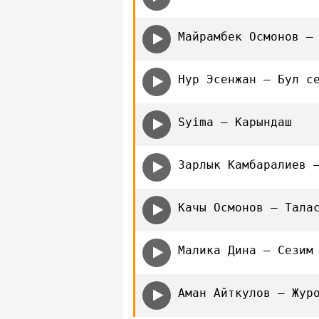
Майрамбек Осмонов —
Нур Эсенжан — Бул с
Syima — Карындаш
Зарлык Камбаралиев 
Качы Осмонов — Тала
Малика Дина — Сезим
Аман Айткулов — Жур