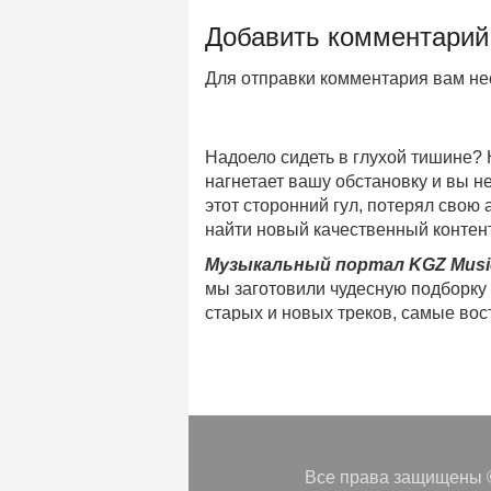
Добавить комментарий
Для отправки комментария вам н
Надоело сидеть в глухой тишине?
нагнетает вашу обстановку и вы 
этот сторонний гул, потерял свою
найти новый качественный контент
Музыкальный портал KGZ Musi
мы заготовили чудесную подборку
старых и новых треков, самые во
музыкальном портале KGZ Music!
Мы предоставляем вашему внимани
безлимитного онлайн прослушива
популярные треки
любимых испол
Регулярные обновления, постоянны
платформе KGZ Music. Наша коман
Все права защищены ©