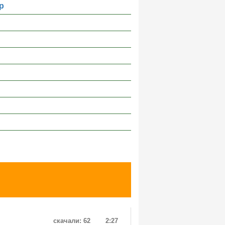
р
скачали: 62
2:27