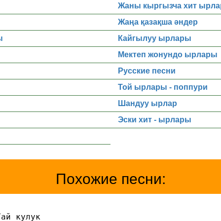
Жаны кыргызча хит ырла
Жаңа қазақша әндер
ы
Кайгылуу ырлары
Мектеп жонундо ырлары
Русские песни
Той ырлары - поппури
Шандуу ырлар
Эски хит - ырлары
Похожие песни:
Тай кулук