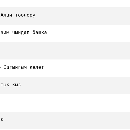
 Алай тоолору
езим чындап башка
— Сагынгым келет
стык кыз
ок