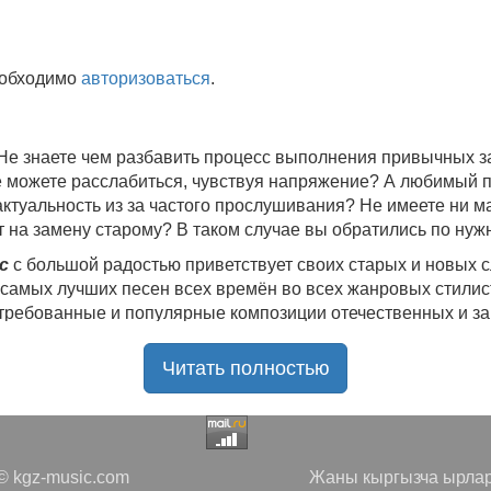
еобходимо
авторизоваться
.
 Не знаете чем разбавить процесс выполнения привычных
не можете расслабиться, чувствуя напряжение? А любимый 
 актуальность из за частого прослушивания? Не имеете ни 
 на замену старому? В таком случае вы обратились по нуж
c
с большой радостью приветствует своих старых и новых 
 самых лучших песен всех времён во всех жанровых стилис
стребованные и популярные композиции отечественных и з
ю богатую коллекцию качественной музыки в бесплатном 
Читать полностью
ния.
Самые свежие альбомы
и новые релизы этого года, 
нителей, и актуальные, всеми известные композиции стар
е новинки, большой музыкальный ассортимент на любой вку
да с большой ответственностью подходит к созданию подб
 kgz-music.com
Жаны кыргызча ырлар