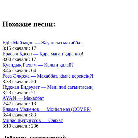
Похожие песни:
Еділ Майзақов — Жауапсыз махаббат
3:15
скачали: 17
Ерасыл Қасен — Қара маған қара көз!
3:00
скачали: 17
Қуандық Рахым — Қалың қалай?
3:46
скачали: 64
Роза Әлқожа — Махаббат, кімге керексің?!
3:33
скачали: 20
Нұржан Бидәулет — Мені жиі сағынтасың
3:23
скачали: 21
AYAN — Махаббат
2:47
скачали: 13
Еламан Маженов — Мойыл көз (COVER)
3:44
скачали: 83
Мирас Жугунусов — Саяхат
3:10
скачали: 236
Добавить комментарий