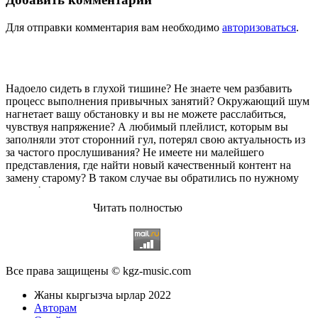
Для отправки комментария вам необходимо
авторизоваться
.
Надоело сидеть в глухой тишине? Не знаете чем разбавить
процесс выполнения привычных занятий? Окружающий шум
нагнетает вашу обстановку и вы не можете расслабиться,
чувствуя напряжение? А любимый плейлист, которым вы
заполняли этот сторонний гул, потерял свою актуальность из
за частого прослушивания? Не имеете ни малейшего
представления, где найти новый качественный контент на
замену старому? В таком случае вы обратились по нужному
адресу!
Читать полностью
Музыкальный портал KGZ Music
с большой радостью
приветствует своих старых и новых слушателей! Специально
для вас мы заготовили чудесную подборку самых лучших
песен всех времён во всех жанровых стилистиках. Огромное
количество старых и новых треков, самые востребованные и
Все права защищены © kgz-music.com
популярные композиции отечественных и зарубежных
исполнителей на музыкальном портале KGZ Music!
Жаны кыргызча ырлар 2022
Мы предоставляем вашему вниманию богатую коллекцию
Авторам
качественной музыки в бесплатном доступе, с возможностью