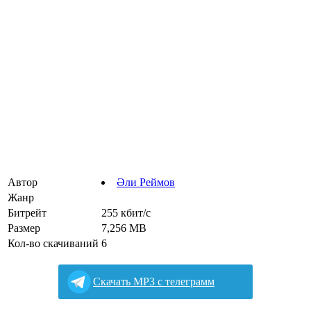
Автор
Әли Реймов
Жанр
Битрейт
255 кбит/с
Размер
7,256 MB
Кол-во скачиваний
6
Cкачать MP3 с телеграмм