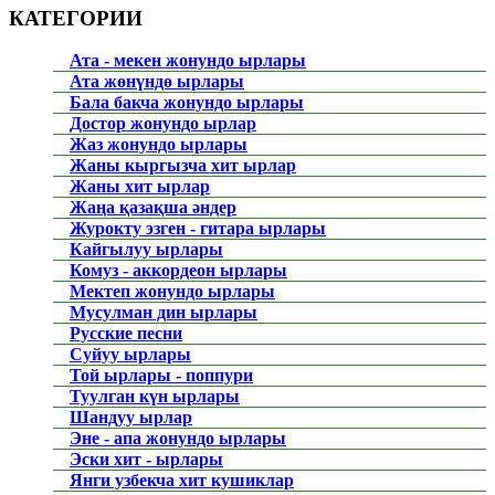
КАТЕГОРИИ
Ата - мекен жонундо ырлары
Ата жөнүндө ырлары
Бала бакча жонундо ырлары
Достор жонундо ырлар
Жаз жонундо ырлары
Жаны кыргызча хит ырлар
Жаны хит ырлар
Жаңа қазақша әндер
Журокту эзген - гитара ырлары
Кайгылуу ырлары
Комуз - аккордеон ырлары
Мектеп жонундо ырлары
Мусулман дин ырлары
Русские песни
Суйуу ырлары
Той ырлары - поппури
Туулган күн ырлары
Шандуу ырлар
Эне - апа жонундо ырлары
Эски хит - ырлары
Янги узбекча хит кушиклар