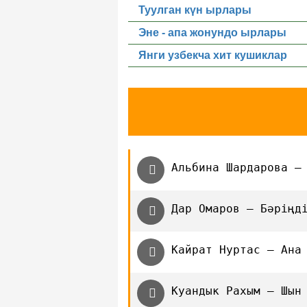
Туулган күн ырлары
Эне - апа жонундо ырлары
Янги узбекча хит кушиклар
Альбина Шардарова —
Дар Омаров — Бәріңд
Кайрат Нуртас — Ана
Куандык Рахым — Шын