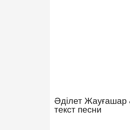
Әділет Жауғашар 
текст песни