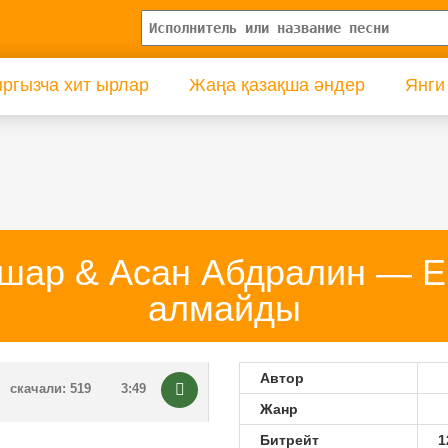
ргызча хит ырлар
Жаңа қазақша әндер
Янги
шар & Асан Абдралин — Ек
алмайды
Автор
скачали: 519
3:49
Жанр
Битрейт
1