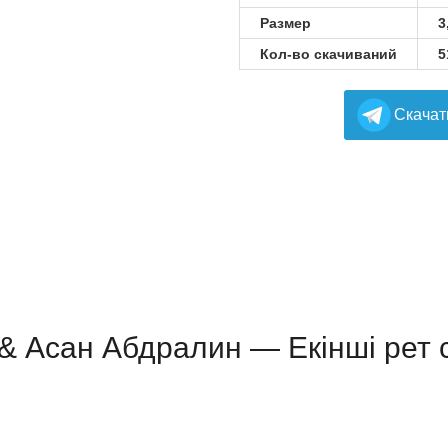
Размер
3
Кол-во скачиваний
5
Cкачат
& Асан Абдралин — Екінші рет