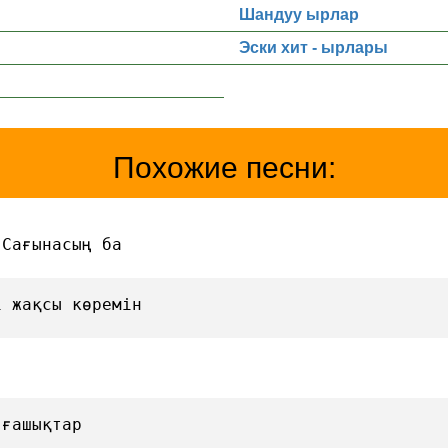
Шандуу ырлар
Эски хит - ырлары
Похожие песни:
 Сағынасың ба
і жақсы көремін
 ғашықтар