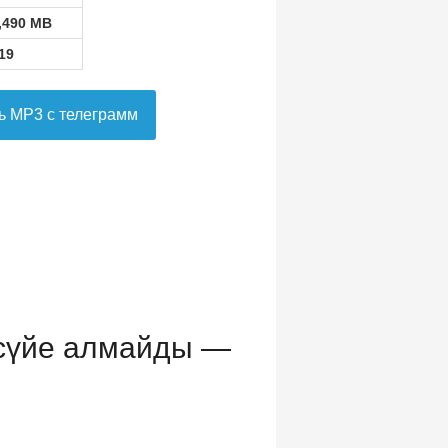
,490 MB
19
ь MP3 с телеграмм
 сүйе алмайды —