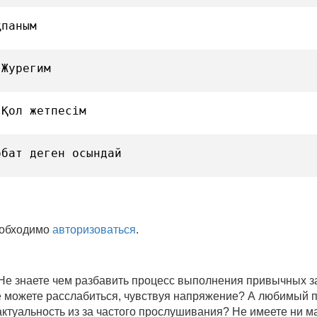
қпаным
 Журегим
 Қол жетпесім
ббат деген осындай
еобходимо
авторизоваться
.
 Не знаете чем разбавить процесс выполнения привычных
не можете расслабиться, чувствуя напряжение? А любимый 
 актуальность из за частого прослушивания? Не имеете ни 