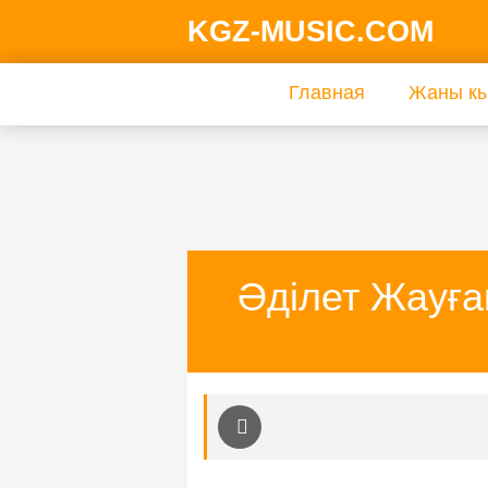
KGZ-MUSIC.COM
Главная
Жаны кы
Әділет Жауға