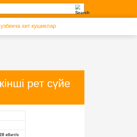
 узбекча хит кушиклар
інші рет сүйе
28 кбит/с