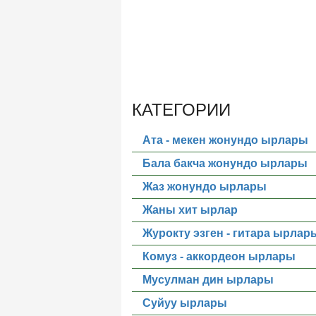
КАТЕГОРИИ
Ата - мекен жонундо ырлары
Бала бакча жонундо ырлары
Жаз жонундо ырлары
Жаны хит ырлар
Журокту эзген - гитара ырлар
Комуз - аккордеон ырлары
Мусулман дин ырлары
Суйуу ырлары