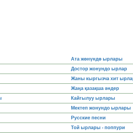
Ата жөнүндө ырлары
Достор жонундо ырлар
Жаны кыргызча хит ырла
Жаңа қазақша әндер
ы
Кайгылуу ырлары
Мектеп жонундо ырлары
Русские песни
Той ырлары - поппури