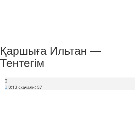
Қаршыға Ильтан —
Тентегім
3:13
скачали: 37