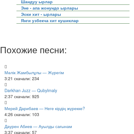
Шандуу ырлар
Эне - апа жонундо ырлары
Эски хит - ырлары
Янги узбекча хит кушиклар
Похожие песни:
Мәлік Жамбылұлы — Жүрегім
3:21
скачали: 234
Darkhan Juzz — Qubylmaly
2:37
скачали: 925
Мерей Дарибаев — Неге кірдің жүрекке?
4:26
скачали: 103
Даурен Абиев — Ауылды сағынам
3:37
скачали: 57