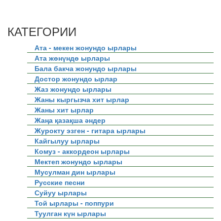
КАТЕГОРИИ
Ата - мекен жонундо ырлары
Ата жөнүндө ырлары
Бала бакча жонундо ырлары
Достор жонундо ырлар
Жаз жонундо ырлары
Жаны кыргызча хит ырлар
Жаны хит ырлар
Жаңа қазақша әндер
Журокту эзген - гитара ырлары
Кайгылуу ырлары
Комуз - аккордеон ырлары
Мектеп жонундо ырлары
Мусулман дин ырлары
Русские песни
Суйуу ырлары
Той ырлары - поппури
Туулган күн ырлары