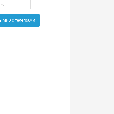
08
ь MP3 с телеграмм