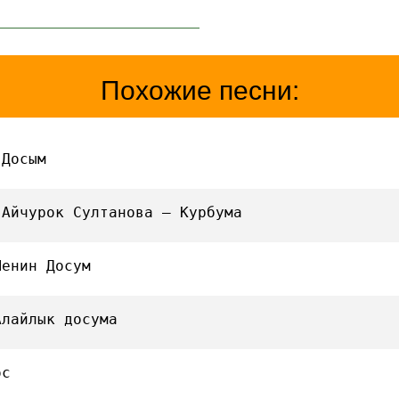
Похожие песни:
 Досым
 Айчурок Султанова — Курбума
Менин Досум
Алайлык досума
ос