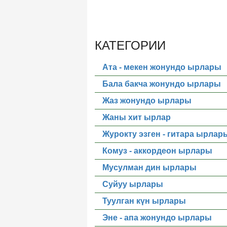
КАТЕГОРИИ
Ата - мекен жонундо ырлары
Бала бакча жонундо ырлары
Жаз жонундо ырлары
Жаны хит ырлар
Журокту эзген - гитара ырлар
Комуз - аккордеон ырлары
Мусулман дин ырлары
Суйуу ырлары
Туулган күн ырлары
Эне - апа жонундо ырлары