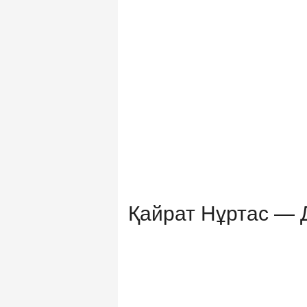
Қайрат Нұртас — 