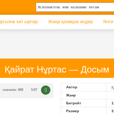
ргызча хит ырлар
Жаңа қазақша әндер
Янги
Қайрат Нұртас — Досым
Автор
Қ
скачали: 408
3:07
Жанр
Битрейт
1
Размер
3