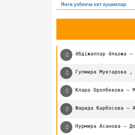
Янги узбекча хит кушиклар
Әбдіжаппар Әлқожа —
Гулмира Муктарова ,
Клара Оролбекова — 
Фарида Карбосова — 
Нурмира Асанова — Д