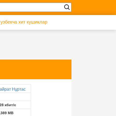
 узбекча хит кушиклар
айрат Нұртас
28 кбит/с
,389 MB