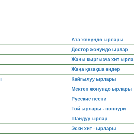
Ата жөнүндө ырлары
Достор жонундо ырлар
Жаны кыргызча хит ырла
Жаңа қазақша әндер
ы
Кайгылуу ырлары
Мектеп жонундо ырлары
Русские песни
Той ырлары - поппури
Шандуу ырлар
Эски хит - ырлары