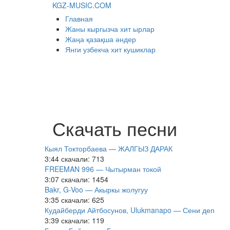
KGZ-MUSIC.COM
Главная
Жаны кыргызча хит ырлар
Жаңа қазақша әндер
Янги узбекча хит кушиклар
Скачать песни
Кыял Токторбаева — ЖАЛГЫЗ ДАРАК
3:44
скачали: 713
FREEMAN 996 — Чытырман токой
3:07
скачали: 1454
Bakr, G-Voo — Акыркы жолугуу
3:35
скачали: 625
Кудайберди Айтбосунов, Ulukmanapo — Сени деп
3:39
скачали: 119