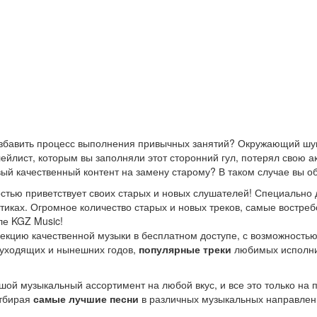
азбавить процесс выполнения привычных занятий? Окружающий шум
йлист, которым вы заполняли этот сторонний гул, потерял свою а
ый качественный контент на замену старому? В таком случае вы о
стью приветствует своих старых и новых слушателей! Специально 
стиках. Огромное количество старых и новых треков, самые востр
ле KGZ Music!
кцию качественной музыки в бесплатном доступе, с возможность
ы уходящих и нынешних годов,
популярные треки
любимых исполнит
шой музыкальный ассортимент на любой вкус, и все это только на
отбирая
самые лучшие песни
в различных музыкальных направлен