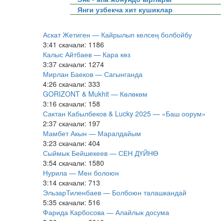
Янги узбекча хит кушиклар
Аскат Жетиген — Кайрылып келсең болбойбу
3:41
скачали: 1186
Калыс Айтбаев — Кара көз
3:37
скачали: 1274
Мирлан Баеков — Сагынганда
4:26
скачали: 333
GORIZONT & Mukhit — Көлөкөм
3:16
скачали: 158
Сактан Кабылбеков & Lucky 2025 — «Баш оорум»
2:37
скачали: 197
Мамбет Акын — Маралдайым
3:23
скачали: 404
Сыймык Бейшекеев — СЕН ДҮЙНӨ
3:54
скачали: 1580
Нурила — Мен болоюн
3:14
скачали: 713
ЭльзарТиленбаев — Болбоюн талашкандай
5:35
скачали: 516
Фарида Карбосова — Алайлык досума