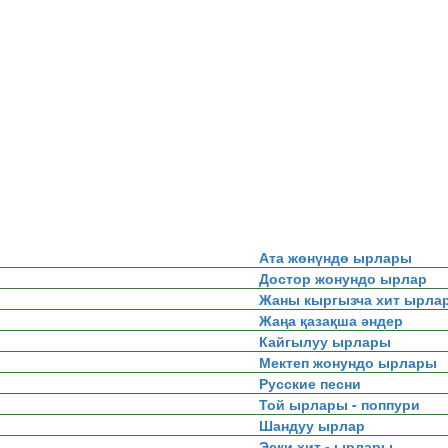
Ата жөнүндө ырлары
Достор жонундо ырлар
Жаны кыргызча хит ырла
Жаңа қазақша әндер
Кайгылуу ырлары
Мектеп жонундо ырлары
Русские песни
Той ырлары - поппури
Шандуу ырлар
Эски хит - ырлары