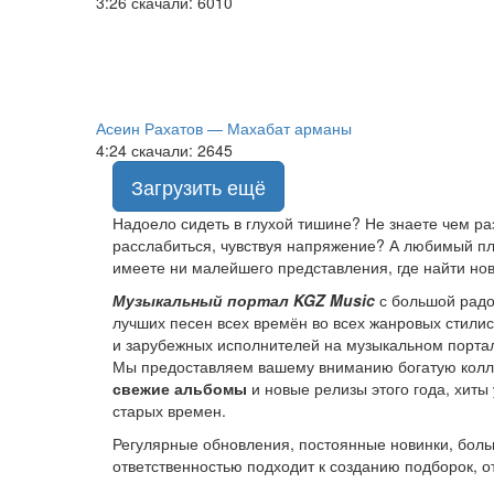
3:26
скачали: 6010
Асеин Рахатов — Махабат арманы
4:24
скачали: 2645
Загрузить ещё
Надоело сидеть в глухой тишине? Не знаете чем р
расслабиться, чувствуя напряжение? А любимый пле
имеете ни малейшего представления, где найти нов
Музыкальный портал KGZ Music
с большой радо
лучших песен всех времён во всех жанровых стили
и зарубежных исполнителей на музыкальном порта
Мы предоставляем вашему вниманию богатую колле
свежие альбомы
и новые релизы этого года, хит
старых времен.
Регулярные обновления, постоянные новинки, боль
ответственностью подходит к созданию подборок, 