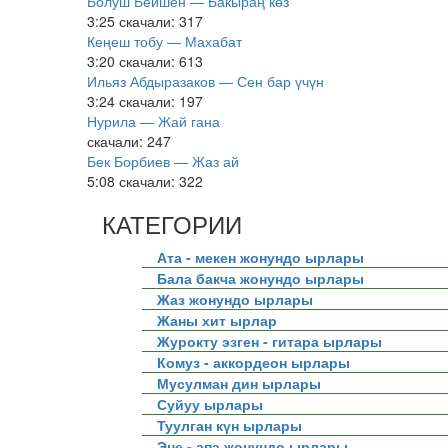
Болуш Бейшен — Бакыраң көз
3:25
скачали: 317
Кеңеш тобу — Махабат
3:20
скачали: 613
Ильяз Абдыразаков — Сен бар үчүн
3:24
скачали: 197
Нурила — Жай гана
скачали: 247
Бек Борбиев — Жаз ай
5:08
скачали: 322
КАТЕГОРИИ
Ата - мекен жонундо ырлары
Бала бакча жонундо ырлары
Жаз жонундо ырлары
Жаны хит ырлар
Журокту эзген - гитара ырлары
Комуз - аккордеон ырлары
Мусулман дин ырлары
Суйуу ырлары
Туулган күн ырлары
Эне - апа жонундо ырлары