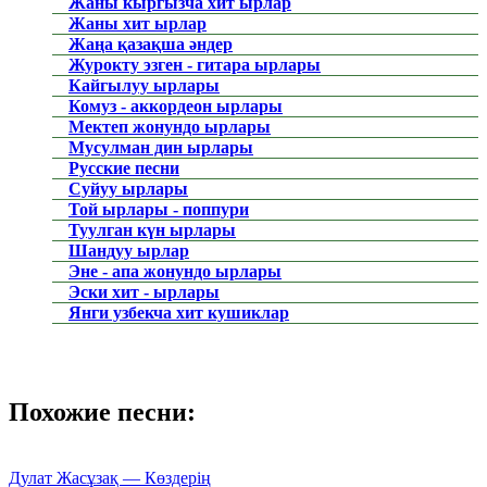
Жаны кыргызча хит ырлар
Жаны хит ырлар
Жаңа қазақша әндер
Журокту эзген - гитара ырлары
Кайгылуу ырлары
Комуз - аккордеон ырлары
Мектеп жонундо ырлары
Мусулман дин ырлары
Русские песни
Суйуу ырлары
Той ырлары - поппури
Туулган күн ырлары
Шандуу ырлар
Эне - апа жонундо ырлары
Эски хит - ырлары
Янги узбекча хит кушиклар
Похожие песни:
Дулат Жасұзақ — Көздерің