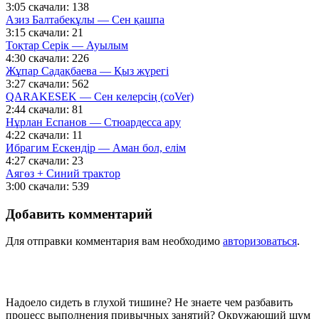
3:05
скачали: 138
Азиз Балтабекұлы — Сен қашпа
3:15
скачали: 21
Тоқтар Серік — Ауылым
4:30
скачали: 226
Жұпар Садақбаева — Қыз жүрегі
3:27
скачали: 562
QARAKESEK — Сен келерсің (coVer)
2:44
скачали: 81
Нұрлан Еспанов — Стюардесса ару
4:22
скачали: 11
Ибрагим Ескендір — Аман бол, елім
4:27
скачали: 23
Аягөз + Синий трактор
3:00
скачали: 539
Добавить комментарий
Для отправки комментария вам необходимо
авторизоваться
.
Надоело сидеть в глухой тишине? Не знаете чем разбавить
процесс выполнения привычных занятий? Окружающий шум