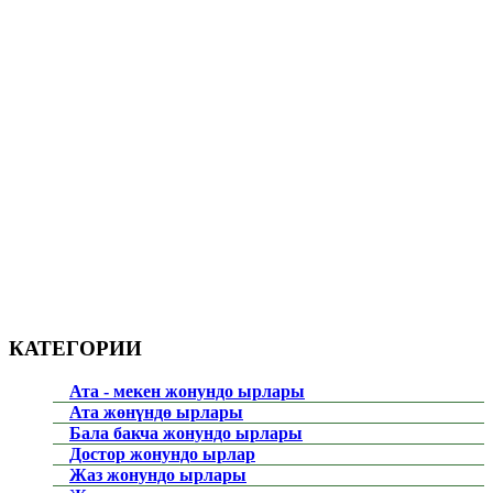
КАТЕГОРИИ
Ата - мекен жонундо ырлары
Ата жөнүндө ырлары
Бала бакча жонундо ырлары
Достор жонундо ырлар
Жаз жонундо ырлары