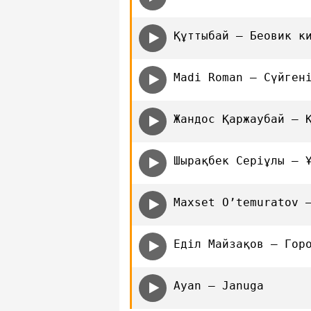
Құттыбай — Беовик к
Madi Roman — Сүйген
Жандос Қаржаубай — 
Шырақбек Серіұлы — 
Maxset O’temuratov 
Еділ Майзақов — Гор
Ayan — Januga