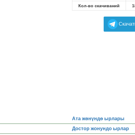
Кол-во скачиваний
1
Cкачат
Ата жөнүндө ырлары
Достор жонундо ырлар