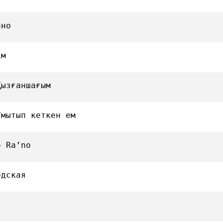
ино
ім
Қызғаншағым
Ұмытып кеткен ем
— Ra’no
одская