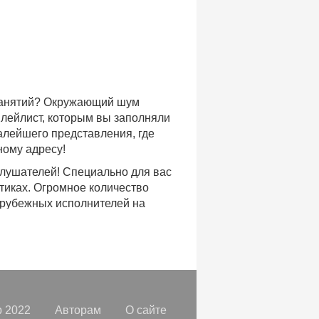
 занятий? Окружающий шум
плейлист, которым вы заполняли
малейшего представления, где
ному адресу!
слушателей! Специально для вас
тиках. Огромное количество
арубежных исполнителей на
доступе, с возможностью
хиты уходящих и нынешних годов,
ых времен.
с, и все это только на
орок, отбирая
самые лучшие
 2022
Авторам
О сайте