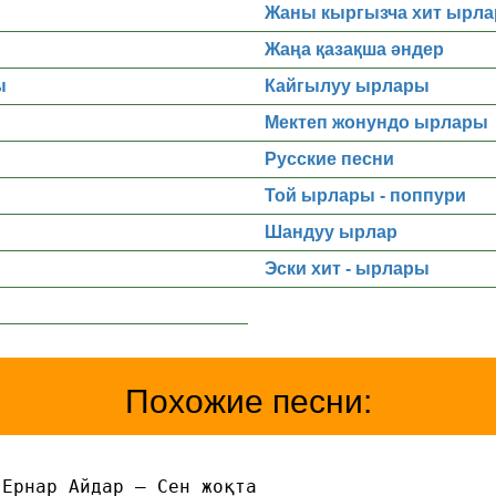
Жаны кыргызча хит ырла
Жаңа қазақша әндер
ы
Кайгылуу ырлары
Мектеп жонундо ырлары
Русские песни
Той ырлары - поппури
Шандуу ырлар
Эски хит - ырлары
Похожие песни:
 Ернар Айдар — Сен жоқта