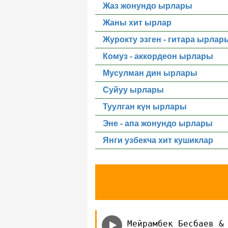
Жаз жонундо ырлары
Жаны хит ырлар
Журокту эзген - гитара ырлар
Комуз - аккордеон ырлары
Мусулман дин ырлары
Суйуу ырлары
Туулган күн ырлары
Эне - апа жонундо ырлары
Янги узбекча хит кушиклар
Мейрамбек Бесбаев &