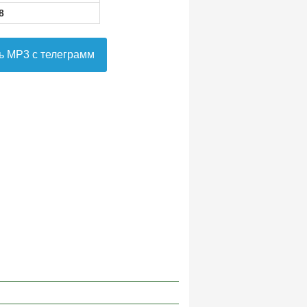
8
ь MP3 с телеграмм