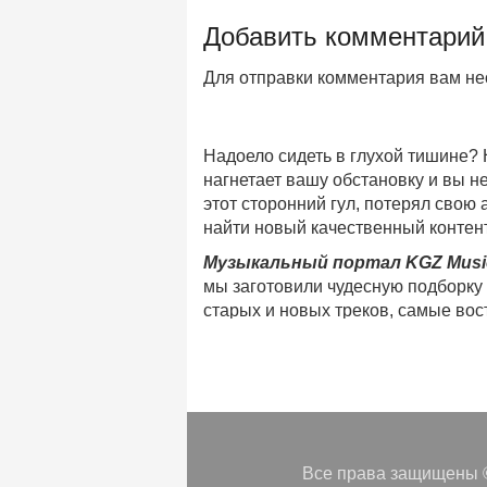
Добавить комментарий
Для отправки комментария вам н
Надоело сидеть в глухой тишине?
нагнетает вашу обстановку и вы 
этот сторонний гул, потерял свою
найти новый качественный контент
Музыкальный портал KGZ Musi
мы заготовили чудесную подборку
старых и новых треков, самые во
музыкальном портале KGZ Music!
Мы предоставляем вашему внимани
безлимитного онлайн прослушива
популярные треки
любимых испол
Регулярные обновления, постоянны
платформе KGZ Music. Наша коман
Все права защищены ©