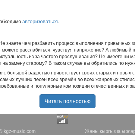
еобходимо
авторизоваться
.
 Не знаете чем разбавить процесс выполнения привычных
не можете расслабиться, чувствуя напряжение? А любимый 
 актуальность из за частого прослушивания? Не имеете ни 
 на замену старому? В таком случае вы обратились по нуж
c
с большой радостью приветствует своих старых и новых 
 самых лучших песен всех времён во всех жанровых стилис
стребованные и популярные композиции отечественных и з
ю богатую коллекцию качественной музыки в бесплатном 
Читать полностью
ния.
Самые свежие альбомы
и новые релизы этого года, 
нителей, и актуальные, всеми известные композиции стар
е новинки, большой музыкальный ассортимент на любой вку
да с большой ответственностью подходит к созданию подб
 kgz-music.com
Жаны кыргызча ырлар