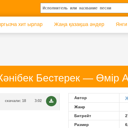
ргызча хит ырлар
Жаңа қазақша әндер
Янги
әнібек Бестерек — Өмір 
Автор
Ж
скачали: 18
3:02
Жанр
Битрейт
2
Размер
6