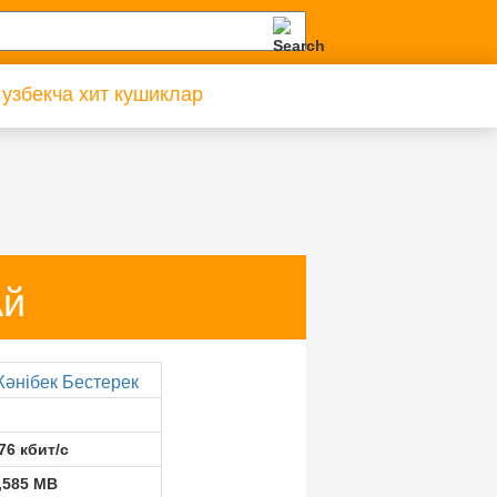
 узбекча хит кушиклар
Ай
әнібек Бестерек
76 кбит/с
,585 MB