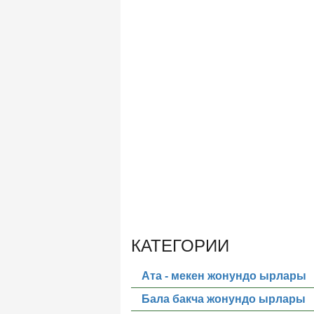
КАТЕГОРИИ
Ата - мекен жонундо ырлары
Бала бакча жонундо ырлары