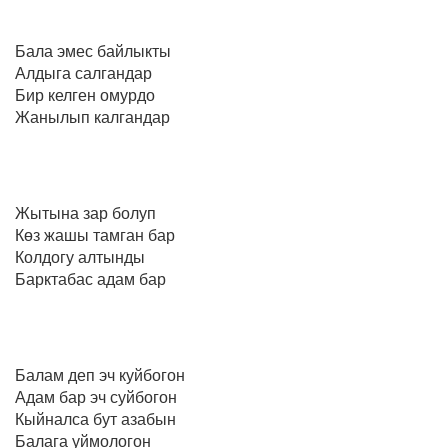
Бала эмес байлыкты
Алдыга салгандар
Бир келген омурдо
Жанылып калгандар
Жытына зар болуп
Көз жашы тамган бар
Колдогу алтынды
Барктабас адам бар
Балам деп эч куйбогон
Адам бар эч суйбогон
Кыйналса бут азабын
Балага уймологон