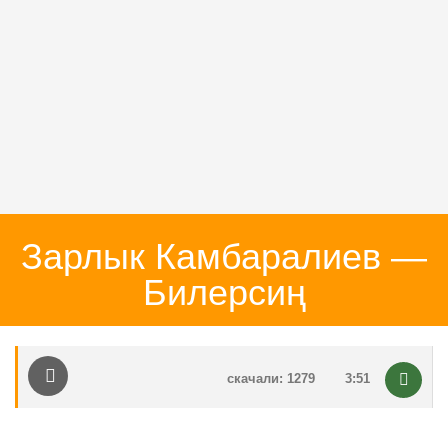
Зарлык Камбаралиев —
Билерсиң
скачали: 1279
3:51