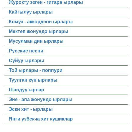
Журокту эзген - гитара ырлары
Кайгылуу ырлары
Комуз - аккордеон ырлары
Мектеп жонундо ырлары
Мусулман дин ырлары
Русские песни
Суйуу ырлары
Той ырлары - поппури
Туулган күн ырлары
Шандуу ырлар
Эне - апа жонундо ырлары
Эски хит - ырлары
Янги узбекча хит кушиклар