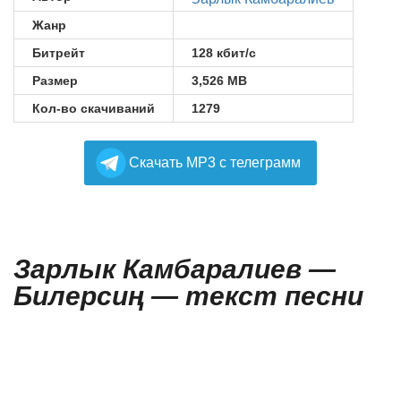
Жанр
Битрейт
128 кбит/с
Размер
3,526 MB
Кол-во скачиваний
1279
Cкачать MP3 с телеграмм
Зарлык Камбаралиев —
Билерсиң — текст песни