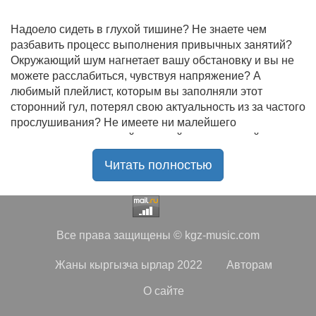
Надоело сидеть в глухой тишине? Не знаете чем
разбавить процесс выполнения привычных занятий?
Окружающий шум нагнетает вашу обстановку и вы не
можете расслабиться, чувствуя напряжение? А
любимый плейлист, которым вы заполняли этот
сторонний гул, потерял свою актуальность из за частого
прослушивания? Не имеете ни малейшего
представления, где найти новый качественный контент
на замену старому? В таком случае вы обратились по
Читать полностью
нужному адресу!
Музыкальный портал KGZ Music
с большой
радостью приветствует своих старых и новых
слушателей! Специально для вас мы заготовили
Все права защищены © kgz-music.com
чудесную подборку самых лучших песен всех времён
во всех жанровых стилистиках. Огромное количество
Жаны кыргызча ырлар 2022
Авторам
старых и новых треков, самые востребованные и
популярные композиции отечественных и зарубежных
О сайте
исполнителей на музыкальном портале KGZ Music!
Мы предоставляем вашему вниманию богатую