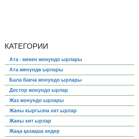
КАТЕГОРИИ
Ата - мекен жонундо ырлары
Ата жөнүндө ырлары
Бала бакча жонундо ырлары
Достор жонундо ырлар
Жаз жонундо ырлары
Жаны кыргызча хит ырлар
Жаны хит ырлар
Жаңа қазақша әндер