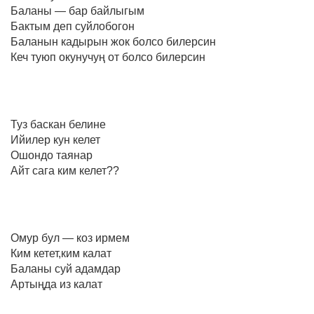
Баланы — бар байлыгым
Бактым деп суйлобогон
Баланын кадырын жок болсо билерсин
Кеч туюп окунучуң от болсо билерсин
Туз баскан белине
Ийилер кун келет
Ошондо таянар
Айт сага ким келет??
Омур бул — коз ирмем
Ким кетет,ким калат
Баланы суй адамдар
Артыңда из калат