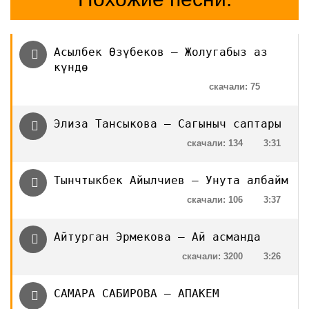
Асылбек Өзүбеков — Жолугабыз аз
күндө
скачали: 75
Элиза Тансыкова — Сагыныч саптары
скачали: 134
3:31
Тынчтыкбек Айылчиев — Унута албайм
скачали: 106
3:37
Айтурган Эрмекова – Ай асманда
скачали: 3200
3:26
САМАРА САБИРОВА — АПАКЕМ