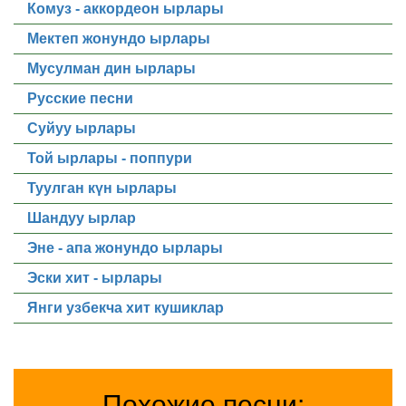
Комуз - аккордеон ырлары
Мектеп жонундо ырлары
Мусулман дин ырлары
Русские песни
Суйуу ырлары
Той ырлары - поппури
Туулган күн ырлары
Шандуу ырлар
Эне - апа жонундо ырлары
Эски хит - ырлары
Янги узбекча хит кушиклар
Похожие песни: