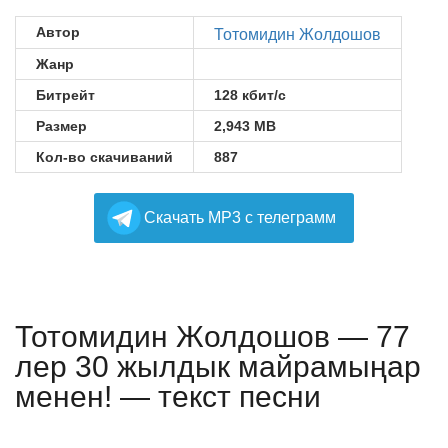
Автор
Тотомидин Жолдошов
Жанр
Битрейт
128 кбит/с
Размер
2,943 MB
Кол-во скачиваний
887
Cкачать MP3 с телеграмм
Тотомидин Жолдошов — 77
лер 30 жылдык майрамыңар
менен! — текст песни