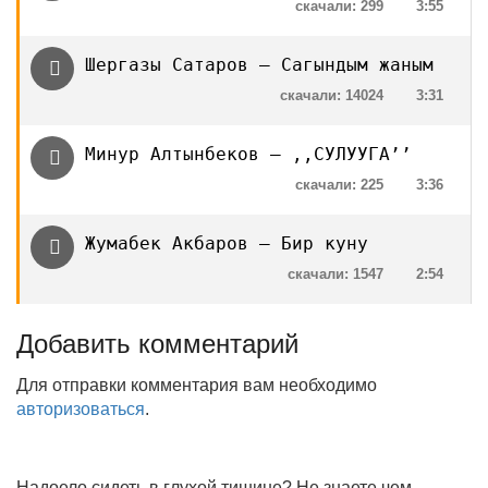
скачали: 299
3:55
Шергазы Сатаров — Сагындым жаным
скачали: 14024
3:31
Минур Алтынбеков — ,,СУЛУУГА’’
скачали: 225
3:36
Жумабек Акбаров — Бир куну
скачали: 1547
2:54
Добавить комментарий
Для отправки комментария вам необходимо
авторизоваться
.
Надоело сидеть в глухой тишине? Не знаете чем