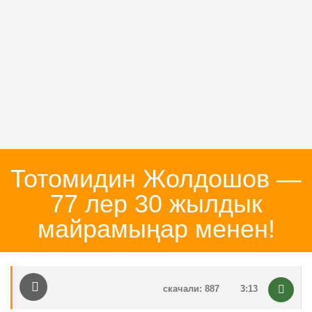
Тотомидин Жолдошов —
77 лер 30 жылдык
майрамыңар менен!
скачали: 887
3:13