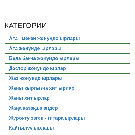
КАТЕГОРИИ
Ата - мекен жонундо ырлары
Ата жөнүндө ырлары
Бала бакча жонундо ырлары
Достор жонундо ырлар
Жаз жонундо ырлары
Жаны кыргызча хит ырлар
Жаны хит ырлар
Жаңа қазақша әндер
Журокту эзген - гитара ырлары
Кайгылуу ырлары