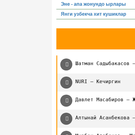
Эне - апа жонундо ырлары
Янги узбекча хит кушиклар
Шатман Садыбакасов 
NURI — Кечиргин
Давлет Масабиров — 
Алтынай Асанбекова 