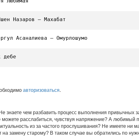
оя Любимая
Ишен Назаров — Махабат
иргул Асаналиева — Омурлошумо
к дебе
еобходимо
авторизоваться
.
 Не знаете чем разбавить процесс выполнения привычных
не можете расслабиться, чувствуя напряжение? А любимый 
 актуальность из за частого прослушивания? Не имеете ни 
 на замену старому? В таком случае вы обратились по нуж