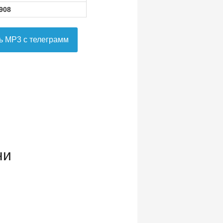
908
ь MP3 с телеграмм
ни