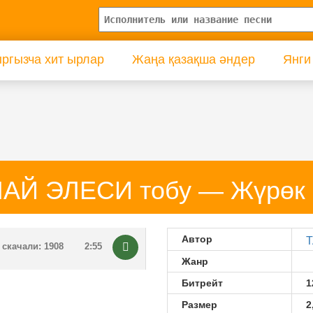
ргызча хит ырлар
Жаңа қазақша әндер
Янги
АЙ ЭЛЕСИ тобу — Жүрөк
Автор
Т
скачали: 1908
2:55
Жанр
Битрейт
1
Размер
2