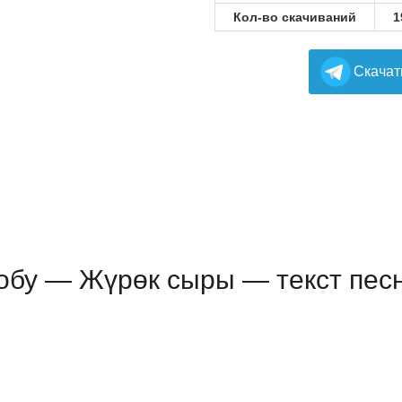
Кол-во скачиваний
1
Cкачат
бу — Жүрөк сыры — текст пес