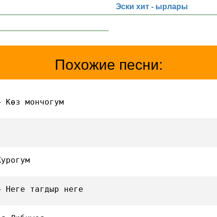
Эски хит - ырлары
Похожие песни:
— Көз мончогум
Журогум
— Неге тагдыр неге