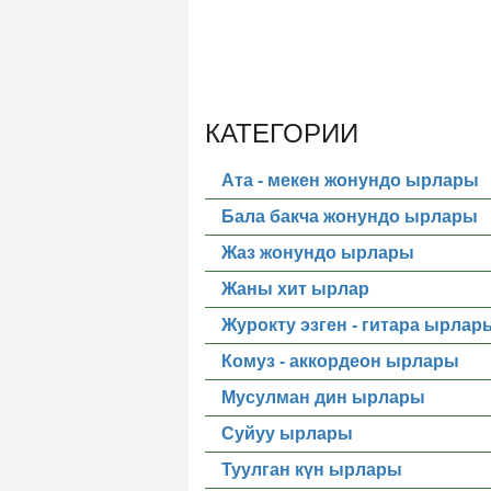
КАТЕГОРИИ
Ата - мекен жонундо ырлары
Бала бакча жонундо ырлары
Жаз жонундо ырлары
Жаны хит ырлар
Журокту эзген - гитара ырлар
Комуз - аккордеон ырлары
Мусулман дин ырлары
Суйуу ырлары
Туулган күн ырлары