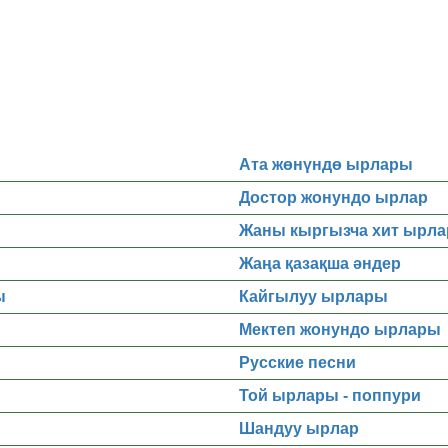
Ата жөнүндө ырлары
Достор жонундо ырлар
Жаны кыргызча хит ырла
Жаңа қазақша әндер
ы
Кайгылуу ырлары
Мектеп жонундо ырлары
Русские песни
Той ырлары - поппури
Шандуу ырлар