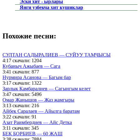
Эски хит - ырлары
Янги узбекча хит кушиклар
Похожие песни:
СУЛТАН САДЫРАЛИЕВ — СУЙУУ ТАМЧЫСЫ
4:17
скачали: 1204
Кубаныч Ажыбаев — Сага
3:41
скачали: 877
Нурмира Асанова — Багым бар
3:17
скачали: 1322
Зарлык Камбаралиев — Сагынгым келет
3:47
скачали: 5496
Омар Жанышов — Жаз жамгыры
3:13
скачали: 216
Айбек Саралаев — Айылга баратам
3:22
скачали: 91
Азат Раимбердиев — Айс Детка
3:11
скачали: 345
БЕК БОРБИЕВ — 60 ЖАШ
3:38
скачали: 7884