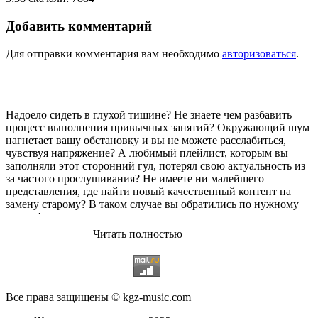
Добавить комментарий
Для отправки комментария вам необходимо
авторизоваться
.
Надоело сидеть в глухой тишине? Не знаете чем разбавить
процесс выполнения привычных занятий? Окружающий шум
нагнетает вашу обстановку и вы не можете расслабиться,
чувствуя напряжение? А любимый плейлист, которым вы
заполняли этот сторонний гул, потерял свою актуальность из
за частого прослушивания? Не имеете ни малейшего
представления, где найти новый качественный контент на
замену старому? В таком случае вы обратились по нужному
адресу!
Читать полностью
Музыкальный портал KGZ Music
с большой радостью
приветствует своих старых и новых слушателей! Специально
для вас мы заготовили чудесную подборку самых лучших
песен всех времён во всех жанровых стилистиках. Огромное
количество старых и новых треков, самые востребованные и
Все права защищены © kgz-music.com
популярные композиции отечественных и зарубежных
исполнителей на музыкальном портале KGZ Music!