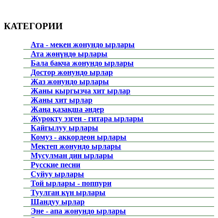
КАТЕГОРИИ
Ата - мекен жонундо ырлары
Ата жөнүндө ырлары
Бала бакча жонундо ырлары
Достор жонундо ырлар
Жаз жонундо ырлары
Жаны кыргызча хит ырлар
Жаны хит ырлар
Жаңа қазақша әндер
Журокту эзген - гитара ырлары
Кайгылуу ырлары
Комуз - аккордеон ырлары
Мектеп жонундо ырлары
Мусулман дин ырлары
Русские песни
Суйуу ырлары
Той ырлары - поппури
Туулган күн ырлары
Шандуу ырлар
Эне - апа жонундо ырлары