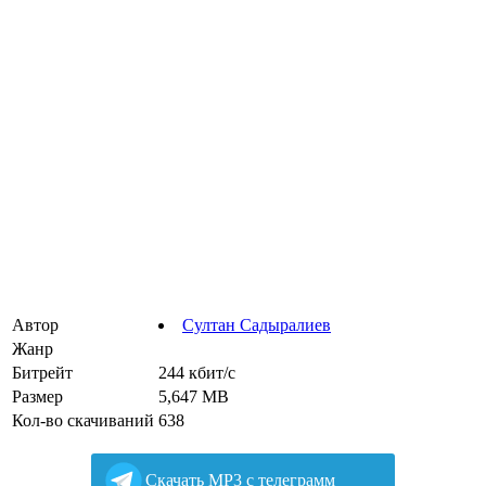
Автор
Султан Садыралиев
Жанр
Битрейт
244 кбит/с
Размер
5,647 MB
Кол-во скачиваний
638
Cкачать MP3 с телеграмм