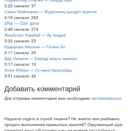
5:22
скачали: 37
Сәкен Майғазиев — Жүрегімнің ішіндегі жүрегім
4:19
скачали: 243
2Rar — Ozin gana
2:48
скачали: 274
Жанболат Ұзақбай — Ақ таңдай
3:32
скачали: 23
Қадырова Аяулым — Сезіне біл
4:17
скачали: 20
Дар Омаров — Бәріңді жақсы көремін
3:17
скачали: 19
Әлия Әбікен — Ол мені бағалайды
3:51
скачали: 42
Добавить комментарий
Для отправки комментария вам необходимо
авторизоваться
.
Надоело сидеть в глухой тишине? Не знаете чем разбавить
процесс выполнения привычных занятий? Окружающий шум
нагнетает вашу обстановку и вы не можете расслабиться,