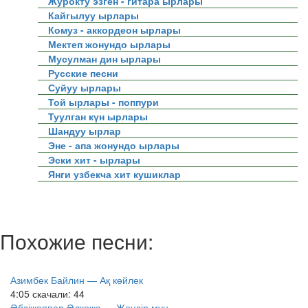
Журокту эзген - гитара ырлары
Кайгылуу ырлары
Комуз - аккордеон ырлары
Мектеп жонундо ырлары
Мусулман дин ырлары
Русские песни
Суйуу ырлары
Той ырлары - поппури
Туулган күн ырлары
Шандуу ырлар
Эне - апа жонундо ырлары
Эски хит - ырлары
Янги узбекча хит кушиклар
Похожие песни:
Азимбек Байлин — Ақ көйлек
4:05
скачали: 44
Әбдіжаппар Әлқожа — Жәудір мұң