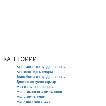
КАТЕГОРИИ
Ата - мекен жонундо ырлары
Ата жөнүндө ырлары
Бала бакча жонундо ырлары
Достор жонундо ырлар
Жаз жонундо ырлары
Жаны кыргызча хит ырлар
Жаны хит ырлар
Жаңа қазақша әндер