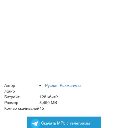
Автор
Руслан Рахманұлы
Жанр
Битрейт
128 кбит/с
Размер
3,490 MB
Кол-во скачиваний
45
Cкачать MP3 с телеграмм