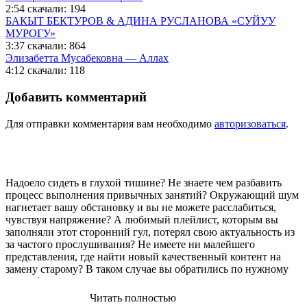
2:54
скачали: 194
БАКЫТ БЕКТУРОВ & АДИНА РУСЛАНОВА «СУЙУУ
МУРОГУ»
3:37
скачали: 864
Элизабетта Мусабековна — Аллах
4:12
скачали: 118
Добавить комментарий
Для отправки комментария вам необходимо
авторизоваться
.
Надоело сидеть в глухой тишине? Не знаете чем разбавить
процесс выполнения привычных занятий? Окружающий шум
нагнетает вашу обстановку и вы не можете расслабиться,
чувствуя напряжение? А любимый плейлист, которым вы
заполняли этот сторонний гул, потерял свою актуальность из
за частого прослушивания? Не имеете ни малейшего
представления, где найти новый качественный контент на
замену старому? В таком случае вы обратились по нужному
адресу!
Читать полностью
Музыкальный портал KGZ Music
с большой радостью