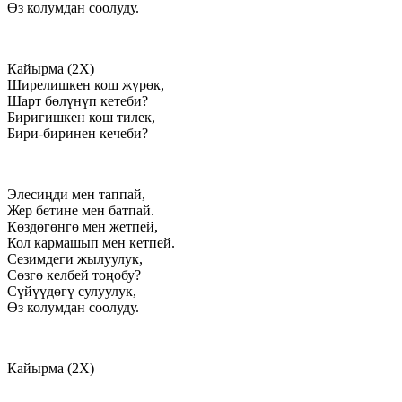
Өз колумдан соолуду.
Кайырма (2X)
Ширелишкен кош жүрөк,
Шарт бөлүнүп кетеби?
Биригишкен кош тилек,
Бири-биринен кечеби?
Элесиңди мен таппай,
Жер бетине мен батпай.
Көздөгөнгө мен жетпей,
Кол кармашып мен кетпей.
Сезимдеги жылуулук,
Сөзгө келбей тоңобу?
Сүйүүдөгү сулуулук,
Өз колумдан соолуду.
Кайырма (2X)