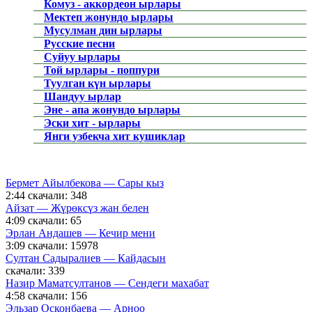
Комуз - аккордеон ырлары
Мектеп жонундо ырлары
Мусулман дин ырлары
Русские песни
Суйуу ырлары
Той ырлары - поппури
Туулган күн ырлары
Шандуу ырлар
Эне - апа жонундо ырлары
Эски хит - ырлары
Янги узбекча хит кушиклар
Бермет Айылбекова — Сары кыз
2:44
скачали: 348
Айзат — Жүрөксүз жан белен
4:09
скачали: 65
Эрлан Андашев — Кечир мени
3:09
скачали: 15978
Султан Садыралиев — Кайдасын
скачали: 339
Назир Маматсултанов — Сендеги махабат
4:58
скачали: 156
Эльзар Осконбаева — Арноо