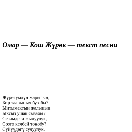
Омар — Кош Жүрөк — текст песни
Жүрөгүмдүн жарыгын,
Бир таарыныч бузабы?
Ынтымактын жалынын,
Ыксыз ушак сызабы?
Сезимдеги жылуулук,
Сөзгө келбей тоңобу?
Сүйүүдөгү сулуулук,