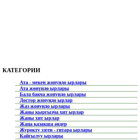
КАТЕГОРИИ
Ата - мекен жонундо ырлары
Ата жөнүндө ырлары
Бала бакча жонундо ырлары
Достор жонундо ырлар
Жаз жонундо ырлары
Жаны кыргызча хит ырлар
Жаны хит ырлар
Жаңа қазақша әндер
Журокту эзген - гитара ырлары
Кайгылуу ырлары