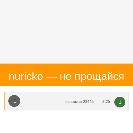
nuricko — не прощайся
скачали: 23445
3:25