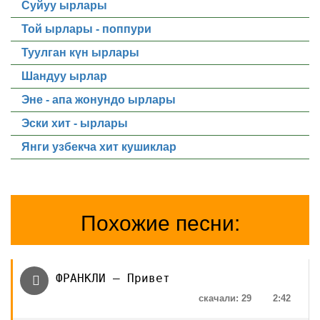
Суйуу ырлары
Той ырлары - поппури
Туулган күн ырлары
Шандуу ырлар
Эне - апа жонундо ырлары
Эски хит - ырлары
Янги узбекча хит кушиклар
Похожие песни:
ФРАНКЛИ — Привет
скачали: 29
2:42