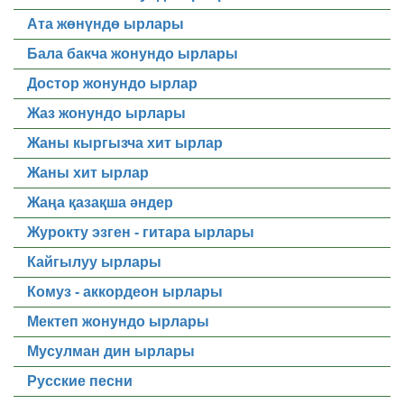
Ата жөнүндө ырлары
Бала бакча жонундо ырлары
Достор жонундо ырлар
Жаз жонундо ырлары
Жаны кыргызча хит ырлар
Жаны хит ырлар
Жаңа қазақша әндер
Журокту эзген - гитара ырлары
Кайгылуу ырлары
Комуз - аккордеон ырлары
Мектеп жонундо ырлары
Мусулман дин ырлары
Русские песни