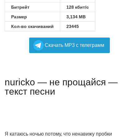
Битрейт
128 кбит/с
Размер
3,134 MB
Кол-во скачиваний
23445
Cкачать MP3 с телеграмм
nuricko — не прощайся —
текст песни
Я катаюсь ночью потому, что ненавижу пробки