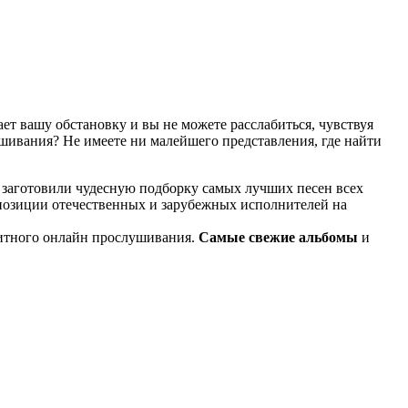
т вашу обстановку и вы не можете расслабиться, чувствуя
ушивания? Не имеете ни малейшего представления, где найти
 заготовили чудесную подборку самых лучших песен всех
мпозиции отечественных и зарубежных исполнителей на
итного онлайн прослушивания.
Самые свежие альбомы
и
известные композиции старых времен.
ме KGZ Music. Наша команда с большой ответственностью
ь предварительного прослушивания перед загрузкой. Мы также
й портал KGZ Music внимательно следит за качественным
ладки в процессе, то вы всегда можете связаться с нашей
и достаточно простой и удобный в использовании, и тем не
дством использования поисковой строки, а также сможете