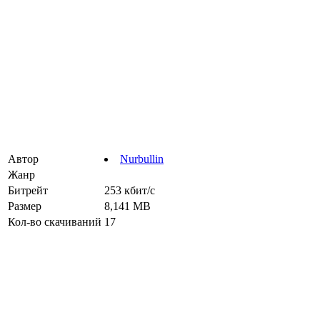
Автор
Nurbullin
Жанр
Битрейт
253 кбит/с
Размер
8,141 MB
Кол-во скачиваний
17