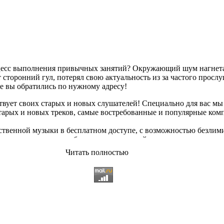
оцесс выполнения привычных занятий? Окружающий шум нагнетае
сторонний гул, потерял свою актуальность из за частого просл
ае вы обратились по нужному адресу!
твует своих старых и новых слушателей! Специально для вас мы
старых и новых треков, самые востребованные и популярные ко
твенной музыки в бесплатном доступе, с возможностью безлим
опулярные треки
любимых исполнителей, и актуальные, всеми 
Читать полностью
ьный ассортимент на любой вкус, и все это только на платфор
 различных музыкальных направлениях.
щательно подобранному контенту, и предлагаем вам возможност
качиванию абсолютно
бесплатно и без регистрации
. Музыкальны
озникающие неудобства. И если у вас появились какие либо непо
 использовании данного сайта. С заботой о вас, мы разработал
 всяких затруднений сможете найти желаемую композицию посре