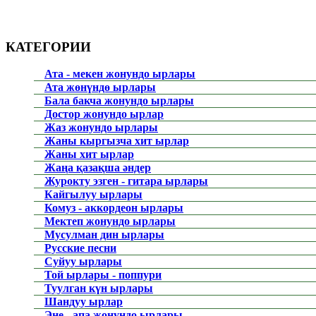
КАТЕГОРИИ
Ата - мекен жонундо ырлары
Ата жөнүндө ырлары
Бала бакча жонундо ырлары
Достор жонундо ырлар
Жаз жонундо ырлары
Жаны кыргызча хит ырлар
Жаны хит ырлар
Жаңа қазақша әндер
Журокту эзген - гитара ырлары
Кайгылуу ырлары
Комуз - аккордеон ырлары
Мектеп жонундо ырлары
Мусулман дин ырлары
Русские песни
Суйуу ырлары
Той ырлары - поппури
Туулган күн ырлары
Шандуу ырлар
Эне - апа жонундо ырлары