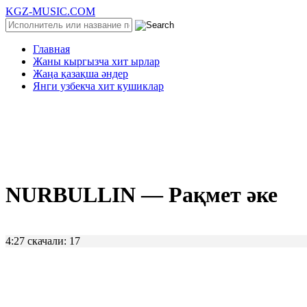
KGZ-MUSIC.COM
Главная
Жаны кыргызча хит ырлар
Жаңа қазақша әндер
Янги узбекча хит кушиклар
NURBULLIN — Рақмет әке
4:27
скачали: 17