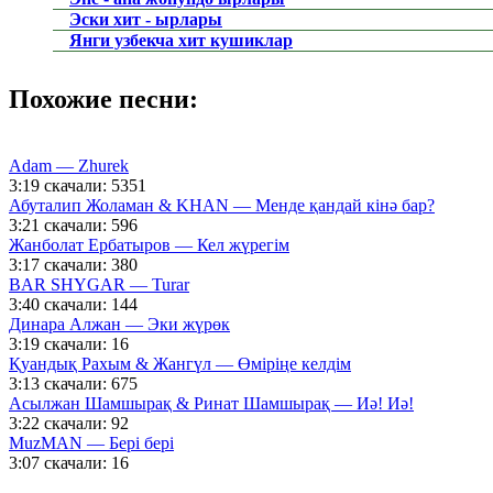
Эски хит - ырлары
Янги узбекча хит кушиклар
Похожие песни:
Adam — Zhurek
3:19
скачали: 5351
Абуталип Жоламан & KHAN — Менде қандай кінә бар?
3:21
скачали: 596
Жанболат Ербатыров — Кел жүрегім
3:17
скачали: 380
BAR SHYGAR — Turar
3:40
скачали: 144
Динара Алжан — Эки жүрөк
3:19
скачали: 16
Қуандық Рахым & Жангүл — Өміріңе келдім
3:13
скачали: 675
Асылжан Шамшырақ & Ринат Шамшырақ — Иә! Иә!
3:22
скачали: 92
MuzMAN — Бері бері
3:07
скачали: 16