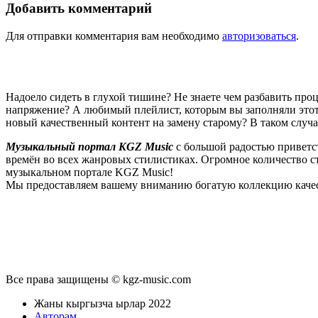
Добавить комментарий
Для отправки комментария вам необходимо
авторизоваться
.
Надоело сидеть в глухой тишине? Не знаете чем разбавить пр
напряжение? А любимый плейлист, которым вы заполняли этот 
новый качественный контент на замену старому? В таком случ
Музыкальный портал KGZ Music
с большой радостью приветс
времён во всех жанровых стилистиках. Огромное количество 
музыкальном портале KGZ Music!
Мы предоставляем вашему вниманию богатую коллекцию качес
новые релизы этого года, хиты уходящих и нынешних годов,
п
Регулярные обновления, постоянные новинки, большой музыкал
подходит к созданию подборок, отбирая
самые лучшие песни
в
Мы предоставляем вам бесплатный доступ к первоклассному, т
предоставляем вам неограниченный доступ к безлимитному с
Все права защищены © kgz-music.com
звучанием публикуемых песен, и оперативно устраняет любые в
командой и сообщить о проблемах, мешающих вам в полноценном
Жаны кыргызча ырлар 2022
менее довольно таки многофункциональный интерфейс. Вы без
Авторам