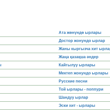
Ата жөнүндө ырлары
Достор жонундо ырлар
Жаны кыргызча хит ырла
Жаңа қазақша әндер
ы
Кайгылуу ырлары
Мектеп жонундо ырлары
Русские песни
Той ырлары - поппури
Шандуу ырлар
Эски хит - ырлары