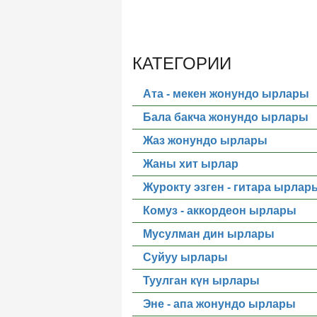
КАТЕГОРИИ
Ата - мекен жонундо ырлары
Бала бакча жонундо ырлары
Жаз жонундо ырлары
Жаны хит ырлар
Журокту эзген - гитара ырлар
Комуз - аккордеон ырлары
Мусулман дин ырлары
Суйуу ырлары
Туулган күн ырлары
Эне - апа жонундо ырлары