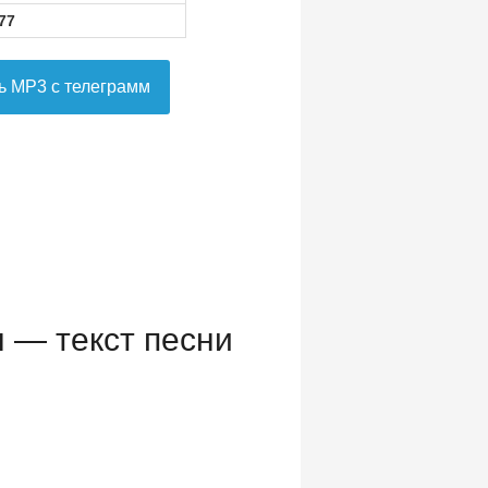
77
ь MP3 с телеграмм
 — текст песни