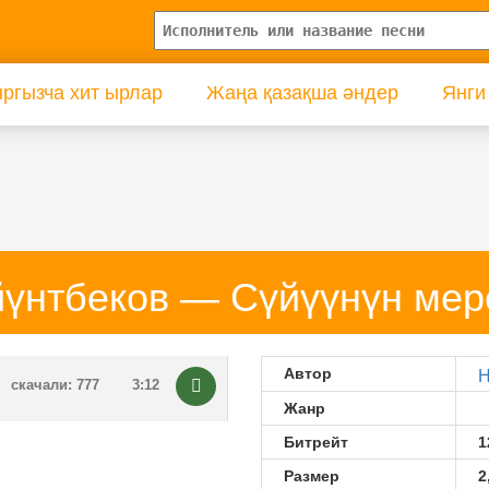
ргызча хит ырлар
Жаңа қазақша әндер
Янги
үнтбеков — Сүйүүнүн ме
Автор
Н
скачали: 777
3:12
Жанр
Битрейт
1
Размер
2