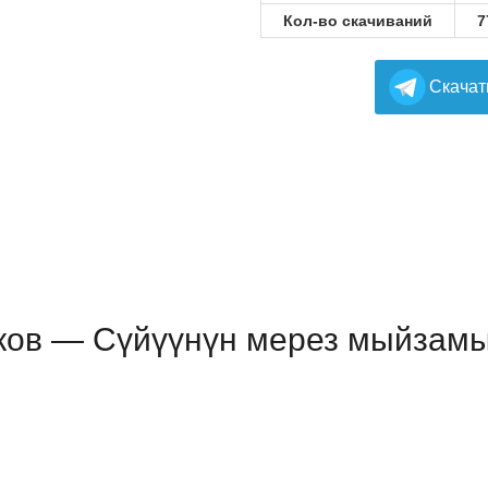
Кол-во скачиваний
7
Cкачат
ов — Сүйүүнүн мерез мыйзамы