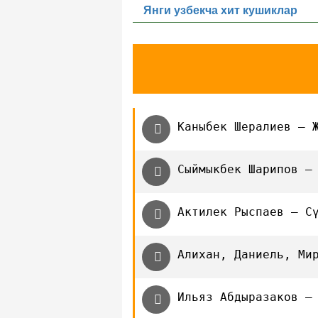
Янги узбекча хит кушиклар
Каныбек Шералиев — 
Сыймыкбек Шарипов —
Актилек Рыспаев — C
Алихан, Даниель, Ми
Ильяз Абдыразаков —