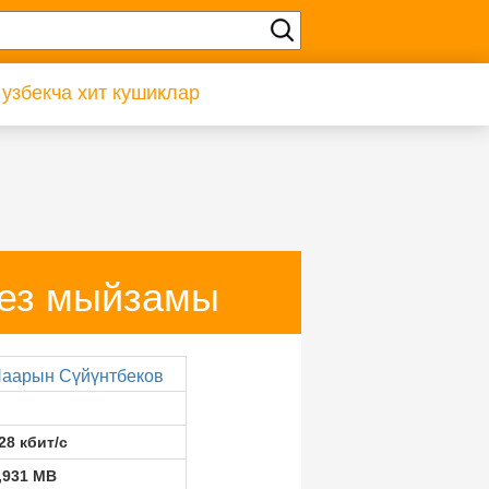
 узбекча хит кушиклар
рез мыйзамы
аарын Сүйүнтбеков
28 кбит/с
,931 MB