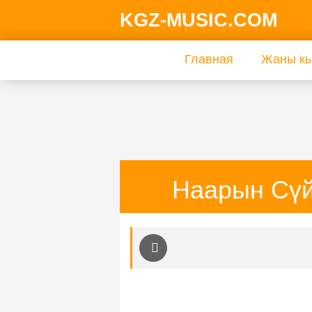
KGZ-MUSIC.COM
Главная
Жаны кы
Наарын Сүй