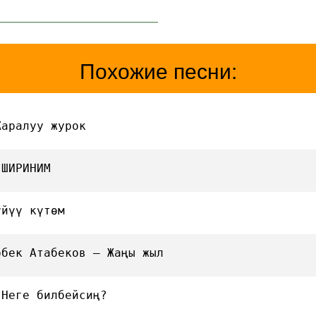
Похожие песни:
Жаралуу журок
 ШИРИНИМ
үйүү күтөм
рбек Атабеков — Жаңы жыл
 Неге билбейсиң?