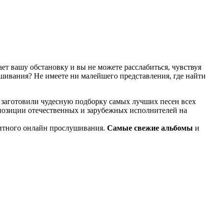
т вашу обстановку и вы не можете расслабиться, чувствуя
ушивания? Не имеете ни малейшего представления, где найти
 заготовили чудесную подборку самых лучших песен всех
мпозиции отечественных и зарубежных исполнителей на
итного онлайн прослушивания.
Самые свежие альбомы
и
известные композиции старых времен.
ме KGZ Music. Наша команда с большой ответственностью
ь предварительного прослушивания перед загрузкой. Мы также
й портал KGZ Music внимательно следит за качественным
ладки в процессе, то вы всегда можете связаться с нашей
и достаточно простой и удобный в использовании, и тем не
дством использования поисковой строки, а также сможете