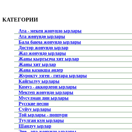
КАТЕГОРИИ
Ата - мекен жонундо ырлары
Ата жөнүндө ырлары
Бала бакча жонундо ырлары
Достор жонундо ырлар
Жаз жонундо ырлары
Жаны кыргызча хит ырлар
Жаны хит ырлар
Жаңа қазақша әндер
Журокту эзген - гитара ырлары
Кайгылуу ырлары
Комуз - аккордеон ырлары
Мектеп жонундо ырлары
Мусулман дин ырлары
Русские песни
Суйуу ырлары
Той ырлары - поппури
Туулган күн ырлары
Шандуу ырлар
Эне - апа жонундо ырлары