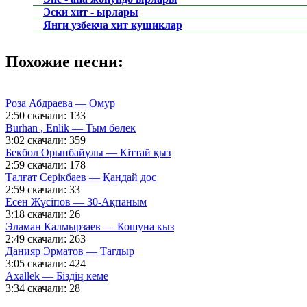
Эски хит - ырлары
Янги узбекча хит кушиклар
Похожие песни:
Роза Абдраева — Омур
2:50
скачали: 133
Burhan , Enlik — Тым бөлек
3:02
скачали: 359
Бекбол Орынбайұлы — Кіттай қыз
2:59
скачали: 178
Талғат Серікбаев — Қандай дос
2:59
скачали: 33
Есен Жүсіпов — 30-Ақпаным
3:18
скачали: 26
Эламан Калмырзаев — Кошуна кыз
2:49
скачали: 263
Данияр Эрматов — Тагдыр
3:05
скачали: 424
Axallek — Біздің кеме
3:34
скачали: 28