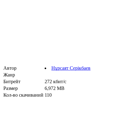
Автор
Нұрсаят Серікбаев
Жанр
Битрейт
272 кбит/с
Размер
6,972 MB
Кол-во скачиваний
110