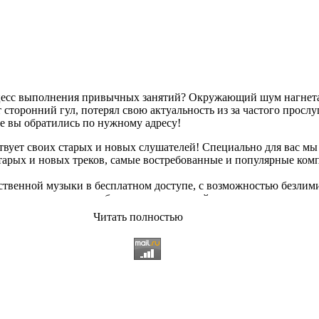
оцесс выполнения привычных занятий? Окружающий шум нагнетае
сторонний гул, потерял свою актуальность из за частого просл
ае вы обратились по нужному адресу!
твует своих старых и новых слушателей! Специально для вас мы
старых и новых треков, самые востребованные и популярные ко
твенной музыки в бесплатном доступе, с возможностью безлим
опулярные треки
любимых исполнителей, и актуальные, всеми 
Читать полностью
ьный ассортимент на любой вкус, и все это только на платфор
 различных музыкальных направлениях.
щательно подобранному контенту, и предлагаем вам возможност
качиванию абсолютно
бесплатно и без регистрации
. Музыкальны
озникающие неудобства. И если у вас появились какие либо непо
 использовании данного сайта. С заботой о вас, мы разработал
 всяких затруднений сможете найти желаемую композицию посре