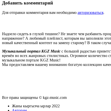
Добавить комментарий
Для отправки комментария вам необходимо
авторизоваться
.
Надоело сидеть в глухой тишине? Не знаете чем разбавить пр
напряжение? А любимый плейлист, которым вы заполняли этот 
новый качественный контент на замену старому? В таком случ
Музыкальный портал KGZ Music
с большой радостью приветс
времён во всех жанровых стилистиках. Огромное количество 
музыкальном портале KGZ Music!
Мы предоставляем вашему вниманию богатую коллекцию качес
новые релизы этого года, хиты уходящих и нынешних годов,
п
Регулярные обновления, постоянные новинки, большой музыкал
подходит к созданию подборок, отбирая
самые лучшие песни
в
Мы предоставляем вам бесплатный доступ к первоклассному, т
предоставляем вам неограниченный доступ к безлимитному с
Все права защищены © kgz-music.com
звучанием публикуемых песен, и оперативно устраняет любые в
командой и сообщить о проблемах, мешающих вам в полноценном
Жаны кыргызча ырлар 2022
менее довольно таки многофункциональный интерфейс. Вы без
Авторам