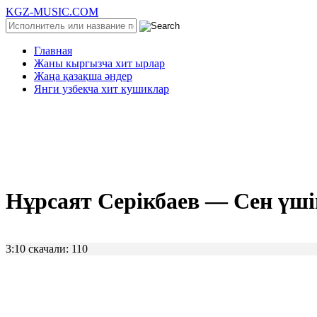
KGZ-MUSIC.COM
Главная
Жаны кыргызча хит ырлар
Жаңа қазақша әндер
Янги узбекча хит кушиклар
Нұрсаят Серікбаев — Сен үшін
3:10
скачали: 110