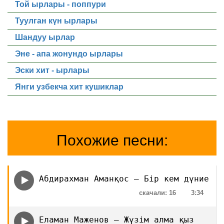
Той ырлары - поппури
Туулган күн ырлары
Шандуу ырлар
Эне - апа жонундо ырлары
Эски хит - ырлары
Янги узбекча хит кушиклар
Похожие песни:
Абдирахман Аманқос — Бір кем дүние
скачали: 16
3:34
Еламан Маженов — Жүзім алма қыз