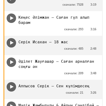
скачали: 7528
3:19
Кеңес Әлімжан — Саған гүл алып
барам
скачали: 293
3:16
Серік Исахан — 18 жас
скачали: 485
2:48
Әділет Жауғашар — Саған арналған
соңғы ән
скачали: 209
3:48
Алпысов Серік — Сен күлімдесең
скачали: 21
3:26
Мәлік Жамбылұлы & Айдын Сәндібай —