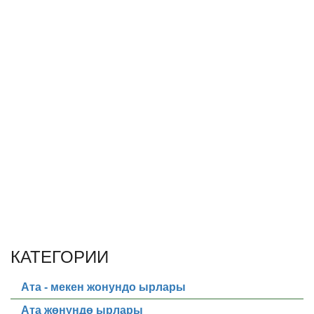
КАТЕГОРИИ
Ата - мекен жонундо ырлары
Ата жөнүндө ырлары