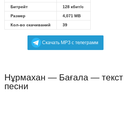
Битрейт
128 кбит/с
Размер
4,071 MB
Кол-во скачиваний
39
Cкачать MP3 с телеграмм
Нұрмахан — Бағала — текст
песни