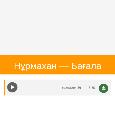
Нұрмахан — Бағала
скачали: 39
3:36