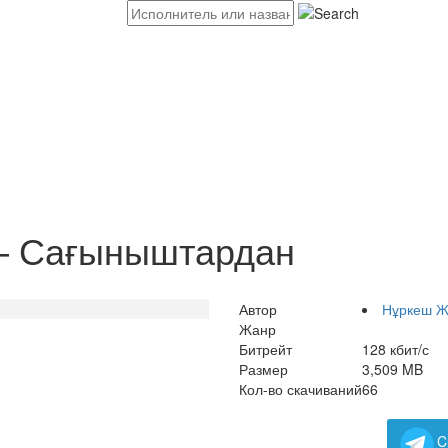
— Сағыныштардан
Автор
Нұркеш Ж
Жанр
Битрейт
128 кбит/с
Размер
3,509 MB
Кол-во скачиваний
66
C