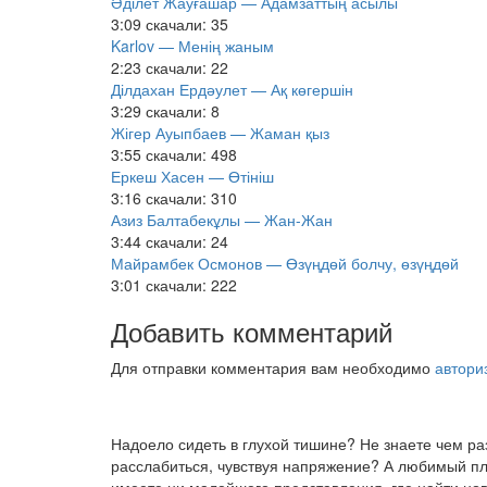
Әділет Жауғашар — Адамзаттың асылы
3:09
скачали: 35
Karlov — Менің жаным
2:23
скачали: 22
Ділдахан Ердәулет — Ақ көгершін
3:29
скачали: 8
Жігер Ауыпбаев — Жаман қыз
3:55
скачали: 498
Еркеш Хасен — Өтініш
3:16
скачали: 310
Азиз Балтабекұлы — Жан-Жан
3:44
скачали: 24
Майрамбек Осмонов — Өзүңдөй болчу, өзүңдөй
3:01
скачали: 222
Добавить комментарий
Для отправки комментария вам необходимо
автори
Надоело сидеть в глухой тишине? Не знаете чем р
расслабиться, чувствуя напряжение? А любимый пле