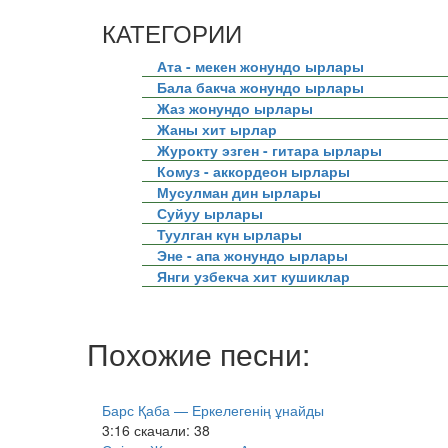
КАТЕГОРИИ
Ата - мекен жонундо ырлары
Бала бакча жонундо ырлары
Жаз жонундо ырлары
Жаны хит ырлар
Журокту эзген - гитара ырлары
Комуз - аккордеон ырлары
Мусулман дин ырлары
Суйуу ырлары
Туулган күн ырлары
Эне - апа жонундо ырлары
Янги узбекча хит кушиклар
Похожие песни:
Барс Қаба — Еркелегенің ұнайды
3:16
скачали: 38