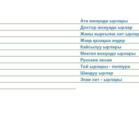
Ата жөнүндө ырлары
Достор жонундо ырлар
Жаны кыргызча хит ырла
Жаңа қазақша әндер
Кайгылуу ырлары
Мектеп жонундо ырлары
Русские песни
Той ырлары - поппури
Шандуу ырлар
Эски хит - ырлары