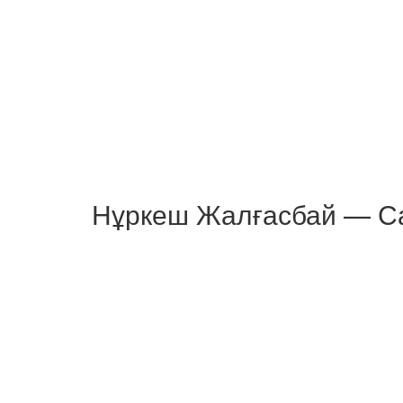
Нұркеш Жалғасбай — С