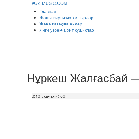
KGZ-MUSIC.COM
Главная
Жаны кыргызча хит ырлар
Жаңа қазақша әндер
Янги узбекча хит кушиклар
Нұркеш Жалғасбай 
3:18
скачали: 66